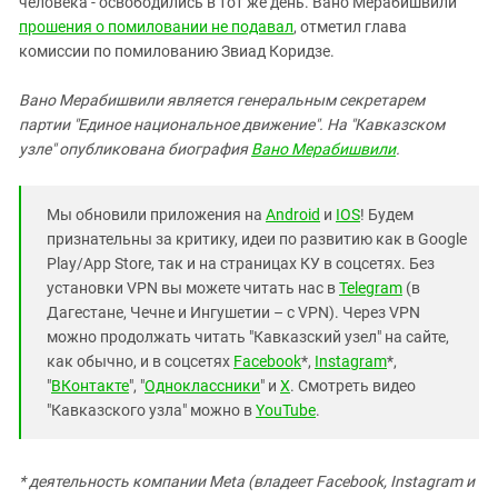
человека - освободились в тот же день. Вано Мерабишвили
прошения о помиловании не подавал
, отметил глава
комиссии по помилованию Звиад Коридзе.
Вано Мерабишвили является генеральным секретарем
партии "Единое национальное движение". На "Кавказском
узле" опубликована биография
Вано Мерабишвили
.
Мы обновили приложения на
Android
и
IOS
! Будем
признательны за критику, идеи по развитию как в Google
Play/App Store, так и на страницах КУ в соцсетях. Без
установки VPN вы можете читать нас в
Telegram
(в
Дагестане, Чечне и Ингушетии – с VPN). Через VPN
можно продолжать читать "Кавказский узел" на сайте,
как обычно, и в соцсетях
Facebook
*,
Instagram
*,
"
ВКонтакте
", "
Одноклассники
" и
X
. Смотреть видео
"Кавказского узла" можно в
YouTube
.
* деятельность компании Meta (владеет Facebook, Instagram и