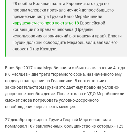
28 ноября Большая палата Европейского суда по
правам человека признала ночной допрос бывшего
премьер-министра Грузии Вано Мерабишвили
нарушением его прав по статье 18
Европейской
конвенции по правам человека (Пределы
использования ограничений в отношении прав). Власти
Грузии должны освободить Мерабишвили, заявил его
адвокат Отар Кахидзе.
В ноябре 2017 года Мерабишвили отбыл в заключении 4 года
и 6 месяцев - две трети тюремного срока, назначенного ему
по делу о нападении на Гелашвили. В соответствии с
законодательством Грузии это дает ему право на условно-
досрочное освобождение. После отказа в УДО Мерабишвили
сможет снова потребовать условно-досрочного
освобождения через шесть месяцев.
27 декабря президент Грузии Георгий Маргвелашвили
помиловал 187 заключенных, большинство из которых - 123