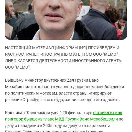
ЗАСТАВЛЯЕТ
Дагестан
КАВКАЗ ЗА ПАЛЕСТИНУ
Ингушетия
ИНАКОМЫСЛИЕ В ЧЕЧНЕ
Кабардино-Балкария
ПРЕСЛЕДОВАНИЕ АКТИВИСТОВ
МОБИЛИЗАЦИЯ И ПРОТЕСТЫ
Калмыкия
Карачаево-Черкесия
НАСТОЯЩИЙ МАТЕРИАЛ (ИНФОРМАЦИЯ) ПРОИЗВЕДЕН И
Краснодарский край
РАСПРОСТРАНЕН ИНОСТРАННЫМ АГЕНТОМ ООО "МЕМО",
Нагорный Карабах
ЛИБО КАСАЕТСЯ ДЕЯТЕЛЬНОСТИ ИНОСТРАННОГО АГЕНТА
ООО "МЕМО".
Российская Федерация
Ростовская область
Бывшему министру внутренних дел Грузии Вано
Мерабишвили отказано в условно-досрочном освобождении
Северная Осетия - Алания
по политическим мотивам, власти страны игнорируют
СКФО
решение Страсбургского суда, заявил сегодня его адвокат.
Ставропольский край
Как писал "Кавказский узел", 23 февраля суд
оставил в силе
Чечня
приговор бывшему главе МВД Грузии Вано Мерабишвили
по
Южная Осетия
делу о нападении в 2005 году на депутата парламента