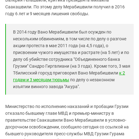
Валерия Гелашвили, критика президента Михаила
Южный Кавказ
Саакашвили. По этому делу Мерабишвили получил в 2016
ЮФО
году 6 лет и 9 месяцев лишения свободы.
В 2014 году Вано Мерабишвили был осужден по
нескольким обвинениям, в том числе по делу о разгоне
акции протеста в мае 2011 года (на 4,5 года), о
присвоении чужого имущества и растрате (на 5 лет) и по
делу об убийстве сотрудника "Объединенного банка
Грузии" Сандро Гиргвлиани (на 3 года). Кроме того, 3 мая
Тбилисский горсуд приговорил Вано Мерабишвили
к 2
годам и 3 месяцам тюрьмы
по делу о незаконном
изъятии винного завода "Акура".
Министерство по исполнению наказаний и пробации Грузии
отказало бывшему главе МВД и премьер-министру в
правительстве Саакашвили Вано Мерабишвили в условно-
досрочном освобождении, сообщило сегодня со ссылкой на
бывшего руководителя пресс-службы МВД Грузии Гурама