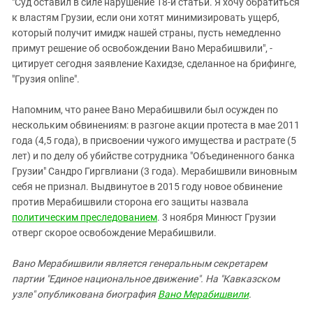
"Суд оставил в силе нарушение 18-й статьи. Я хочу обратиться
к властям Грузии, если они хотят минимизировать ущерб,
который получит имидж нашей страны, пусть немедленно
примут решение об освобождении Вано Мерабишвили", -
цитирует сегодня заявление Кахидзе, сделанное на брифинге,
"Грузия online".
Напомним, что ранее Вано Мерабишвили был осужден по
нескольким обвинениям: в разгоне акции протеста в мае 2011
года (4,5 года), в присвоении чужого имущества и растрате (5
лет) и по делу об убийстве сотрудника "Объединенного банка
Грузии" Сандро Гиргвлиани (3 года). Мерабишвили виновным
себя не признал. Выдвинутое в 2015 году новое обвинение
против Мерабишвили сторона его защиты назвала
политическим преследованием
. 3 ноября Минюст Грузии
отверг скорое освобождение Мерабишвили.
Вано Мерабишвили является генеральным секретарем
партии "Единое национальное движение". На "Кавказском
узле" опубликована биография
Вано Мерабишвили
.