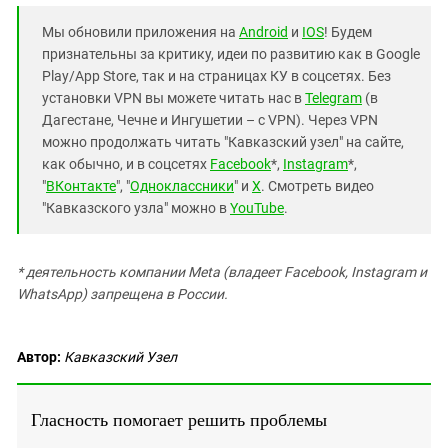
Мы обновили приложения на
Android
и
IOS
! Будем
признательны за критику, идеи по развитию как в Google
Play/App Store, так и на страницах КУ в соцсетях. Без
установки VPN вы можете читать нас в
Telegram
(в
Дагестане, Чечне и Ингушетии – с VPN). Через VPN
можно продолжать читать "Кавказский узел" на сайте,
как обычно, и в соцсетях
Facebook
*,
Instagram
*,
"
ВКонтакте
", "
Одноклассники
" и
X
. Смотреть видео
"Кавказского узла" можно в
YouTube
.
* деятельность компании Meta (владеет Facebook, Instagram и
WhatsApp) запрещена в России.
Автор:
Кавказский Узел
Гласность помогает решить проблемы