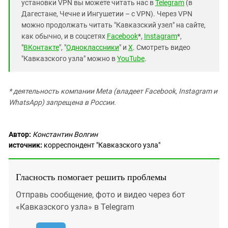
установки VPN вы можете читать нас в
Telegram
(в
Дагестане, Чечне и Ингушетии – с VPN). Через VPN
можно продолжать читать "Кавказский узел" на сайте,
как обычно, и в соцсетях
Facebook
*,
Instagram
*,
"
ВКонтакте
", "
Одноклассники
" и
X
. Смотреть видео
"Кавказского узла" можно в
YouTube
.
* деятельность компании Meta (владеет Facebook, Instagram и
WhatsApp) запрещена в России.
Автор:
Константин Волгин
источник:
корреспондент "Кавказского узла"
Гласность помогает решить проблемы
Отправь сообщение, фото и видео через бот
«Кавказского узла» в Telegram