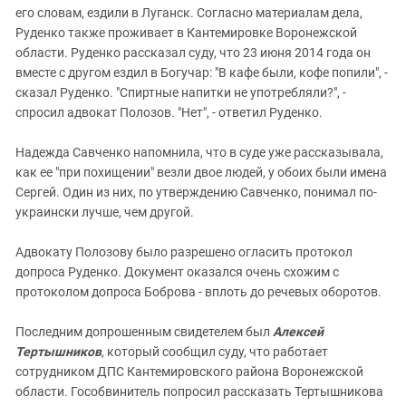
его словам, ездили в Луганск. Согласно материалам дела,
Руденко также проживает в Кантемировке Воронежской
области. Руденко рассказал суду, что 23 июня 2014 года он
вместе с другом ездил в Богучар: "В кафе были, кофе попили", -
сказал Руденко. "Спиртные напитки не употребляли?", -
спросил адвокат Полозов. "Нет", - ответил Руденко.
Надежда Савченко напомнила, что в суде уже рассказывала,
как ее "при похищении" везли двое людей, у обоих были имена
Сергей. Один из них, по утверждению Савченко, понимал по-
украински лучше, чем другой.
Адвокату Полозову было разрешено огласить протокол
допроса Руденко. Документ оказался очень схожим с
протоколом допроса Боброва - вплоть до речевых оборотов.
Последним допрошенным свидетелем был
Алексей
Тертышников
, который сообщил суду, что работает
сотрудником ДПС Кантемировского района Воронежской
области. Гособвинитель попросил рассказать Тертышникова