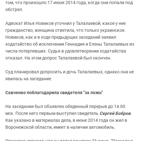
том, что произошло 17 июня 2014 года, когда они попали под
обстрел.
Адвокат Илья Новиков уточнил у Талалаевой, какое у нее
гражданство, женщина ответила, что только украинское.
Новиков, как и в ходе предыдущих заседаний заявил
ходатайство об исключении Геннадия и Елены Талалаевых из
числа потерпевших. Судья в удовлетворении ходатайства
отказал. На этом допрос Талалаевой был окончен.
Суд планировал допросить и дочь Талалаевых, однако она не
явилась на заседание.
Савченко поблагодарила свидетеля "за ложь"
На заседании был объявлен обеденный перерыв до 14.00
мск. После него первым выступил свидетель
Сергей Бобров
.
Как указано в материалах дела, в июне 2014 года он жил в
Воронежской области, имеет в наличии автомобиль.
Прокурор спросил, что он делал вечером 23 июня. "Поехали в