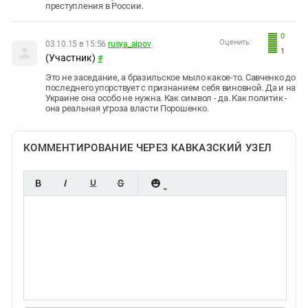
преступления в России.
0
Оценить:
03.10.15 в 15:56
rusya_aipov
1
(Участник)
#
Это не заседание, а бразильское мыло какое-то. Савченко до
последнего упорствует с признанием себя виновной. Да и на
Украине она особо не нужна. Как символ - да. Как политик -
она реальная угроза власти Порошенко.
КОММЕНТИРОВАНИЕ ЧЕРЕЗ КАВКАЗСКИЙ УЗЕЛ