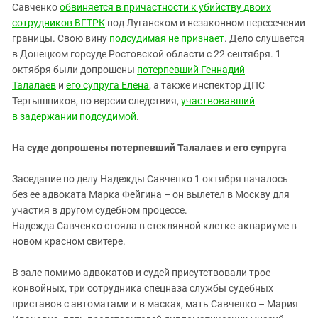
Южный Кавказ
Савченко
обвиняется в причастности к убийству двоих
сотрудников ВГТРК
под Луганском и незаконном пересечении
ЮФО
границы. Свою вину
подсудимая не признает
. Дело слушается
в Донецком горсуде Ростовской области с 22 сентября. 1
октября были допрошены
потерпевший Геннадий
Талалаев
и
его супруга Елена
, а также инспектор ДПС
Тертышников, по версии следствия,
участвовавший
в задержании подсудимой
.
На суде допрошены потерпевший Талалаев и его супруга
Заседание по делу Надежды Савченко 1 октября началось
без ее адвоката Марка Фейгина – он вылетел в Москву для
участия в другом судебном процессе.
Надежда Савченко стояла в стеклянной клетке-аквариуме в
новом красном свитере.
В зале помимо адвокатов и судей присутствовали трое
конвойных, три сотрудника спецназа службы судебных
приставов с автоматами и в масках, мать Савченко – Мария