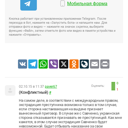
Мобильная форма
Кнопка работает при установленном приложении Telegram. После
перехода в бот, нажмите на «Запустить бота» и напишите нам. Для
отправки фото и видео — нажмите на значок скрепки, выберите
функцию «Файл», затем отметьте фото или видео в памяти устройства и
нажмите «Отправить».
VK
Telegram
WhatsApp
Viber
X
Odnoklassniki
LiveJournal
Email
Print
0
Оценить:
02.10.15 в 11:37
paver67
1
(Конфликтный)
#
На самом деле, в соответствии с международным правом,
экстрадиция преступника возможна только в том случае,
если сторона настаивающая на выдаче признает
вынесенный приговор. В случае же с Савченко, украинская
сторона отказывается признавать ее преступницей. Как мне
кажется, в этом случае экстрадиция Савченко будет
невозможной. Будет отбывать наказание за свои