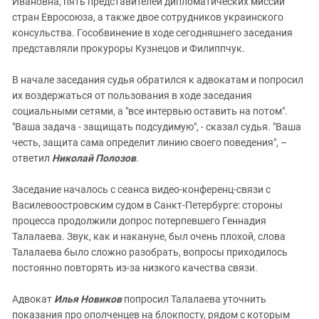
Ивановна, пять представителей дипломатических миссий
стран Евросоюза, а также двое сотрудников украинского
консульства. Гособвинение в ходе сегодняшнего заседания
представляли прокуроры Кузнецов и Филиппчук.
В начале заседания судья обратился к адвокатам и попросил
их воздержаться от пользования в ходе заседания
социальными сетями, а "все интервью оставить на потом".
"Ваша задача - защищать подсудимую", - сказал судья. "Ваша
честь, защита сама определит линию своего поведения", –
ответил
Николай Полозов
.
Заседание началось с сеанса видео-конференц-связи с
Василевоостровским судом в Санкт-Петербурге: стороны
процесса продолжили допрос потерпевшего Геннадия
Талалаева. Звук, как и накануне, был очень плохой, слова
Талалаева было сложно разобрать, вопросы приходилось
постоянно повторять из-за низкого качества связи.
Адвокат
Илья Новиков
попросил Талалаева уточнить
показания про ополченцев на блокпосту, рядом с которым