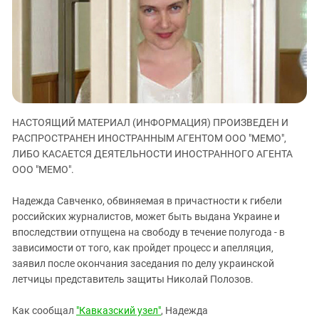
ЗАСТАВЛЯЕТ
Дагестан
КАВКАЗ ЗА ПАЛЕСТИНУ
Ингушетия
ИНАКОМЫСЛИЕ В ЧЕЧНЕ
Кабардино-Балкария
ПРЕСЛЕДОВАНИЕ АКТИВИСТОВ
МОБИЛИЗАЦИЯ И ПРОТЕСТЫ
Калмыкия
Карачаево-Черкесия
НАСТОЯЩИЙ МАТЕРИАЛ (ИНФОРМАЦИЯ) ПРОИЗВЕДЕН И
Краснодарский край
РАСПРОСТРАНЕН ИНОСТРАННЫМ АГЕНТОМ ООО "МЕМО",
Нагорный Карабах
ЛИБО КАСАЕТСЯ ДЕЯТЕЛЬНОСТИ ИНОСТРАННОГО АГЕНТА
Российская Федерация
ООО "МЕМО".
Ростовская область
Надежда Савченко, обвиняемая в причастности к гибели
Северная Осетия - Алания
российских журналистов, может быть выдана Украине и
впоследствии отпущена на свободу в течение полугода - в
СКФО
зависимости от того, как пройдет процесс и апелляция,
Ставропольский край
заявил после окончания заседания по делу украинской
Чечня
летчицы представитель защиты Николай Полозов.
Южная Осетия
Как сообщал
"Кавказский узел"
, Надежда