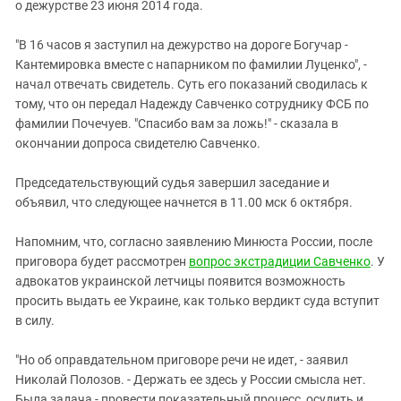
о дежурстве 23 июня 2014 года.
"В 16 часов я заступил на дежурство на дороге Богучар -
Кантемировка вместе с напарником по фамилии Луценко", -
начал отвечать свидетель. Суть его показаний сводилась к
тому, что он передал Надежду Савченко сотруднику ФСБ по
фамилии Почечуев. "Спасибо вам за ложь!" - сказала в
окончании допроса свидетелю Савченко.
Председательствующий судья завершил заседание и
объявил, что следующее начнется в 11.00 мск 6 октября.
Напомним, что, согласно заявлению Минюста России, после
приговора будет рассмотрен
вопрос экстрадиции Савченко
. У
адвокатов украинской летчицы появится возможность
просить выдать ее Украине, как только вердикт суда вступит
в силу.
"Но об оправдательном приговоре речи не идет, - заявил
Николай Полозов. - Держать ее здесь у России смысла нет.
Была задача - провести показательный процесс, осудить и