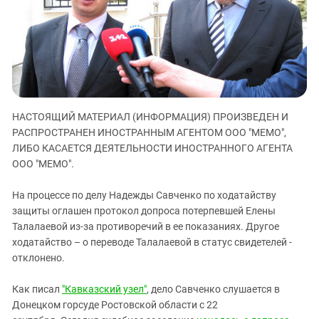
ЗАСТАВЛЯЕТ
Дагестан
КАВКАЗ ЗА ПАЛЕСТИНУ
Ингушетия
ИНАКОМЫСЛИЕ В ЧЕЧНЕ
Кабардино-Балкария
ПРЕСЛЕДОВАНИЕ АКТИВИСТОВ
МОБИЛИЗАЦИЯ И ПРОТЕСТЫ
Калмыкия
Карачаево-Черкесия
НАСТОЯЩИЙ МАТЕРИАЛ (ИНФОРМАЦИЯ) ПРОИЗВЕДЕН И
Краснодарский край
РАСПРОСТРАНЕН ИНОСТРАННЫМ АГЕНТОМ ООО "МЕМО",
Нагорный Карабах
ЛИБО КАСАЕТСЯ ДЕЯТЕЛЬНОСТИ ИНОСТРАННОГО АГЕНТА
ООО "МЕМО".
Российская Федерация
Ростовская область
На процессе по делу Надежды Савченко по ходатайству
защиты оглашен протокол допроса потерпевшей Елены
Северная Осетия - Алания
Талалаевой из-за противоречий в ее показаниях. Другое
СКФО
ходатайство – о переводе Талалаевой в статус свидетелей -
Ставропольский край
отклонено.
Чечня
Как писал
"Кавказский узел"
, дело Савченко слушается в
Южная Осетия
Донецком горсуде Ростовской области с 22