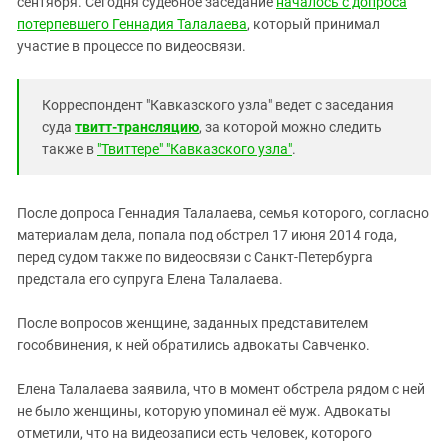
сентября. Сегодня судебное заседание
началось с допроса
Южный Кавказ
потерпевшего Геннадия Талалаева
, который принимал
ЮФО
участие в процессе по видеосвязи.
Корреспондент "Кавказского узла" ведет с заседания
суда
твитт-трансляцию
, за которой можно следить
также в
"Твиттере" "Кавказского узла"
.
После допроса Геннадия Талалаева, семья которого, согласно
материалам дела, попала под обстрел 17 июня 2014 года,
перед судом также по видеосвязи с Санкт-Петербурга
предстала его супруга Елена Талалаева.
После вопросов женщине, заданных представителем
гособвинения, к ней обратились адвокаты Савченко.
Елена Талалаева заявила, что в момент обстрела рядом с ней
не было женщины, которую упоминал её муж. Адвокаты
отметили, что на видеозаписи есть человек, которого