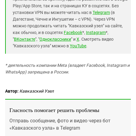
Play/App Store, так и на страницах КУ в соцсетях. Без
установки VPN вы можете читать нас в
Telegram
(в
Дагестане, Чечне и Ингушетии – с VPN). Через VPN
можно продолжать читать "Кавказский узел" на сайте,
как обычно, и в соцсетях
Facebook
*,
Instagram
*,
"
ВКонтакте
", "
Одноклассники
" и
X
. Смотреть видео
"Кавказского узла" можно в
YouTube
.
* деятельность компании Meta (владеет Facebook, Instagram и
WhatsApp) запрещена в России.
Автор:
Кавказский Узел
Гласность помогает решить проблемы
Отправь сообщение, фото и видео через бот
«Кавказского узла» в Telegram