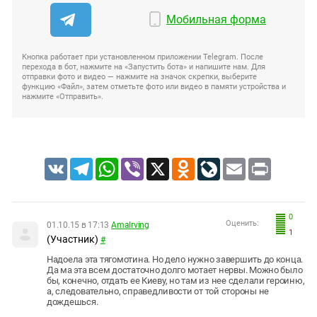
Мобильная форма
Кнопка работает при установленном приложении Telegram. После
перехода в бот, нажмите на «Запустить бота» и напишите нам. Для
отправки фото и видео — нажмите на значок скрепки, выберите
функцию «Файл», затем отметьте фото или видео в памяти устройства и
нажмите «Отправить».
VK
Telegram
WhatsApp
Viber
X
Odnoklassniki
LiveJournal
Email
Print
0
Оценить:
01.10.15 в 17:13
AmaIrving
1
(Участник)
#
Надоела эта тягомотина. Но дело нужно завершить до конца.
Да ма эта всем достаточно долго мотает нервы. Можно было
бы, конечно, отдать ее Киеву, но там из нее сделали героиню,
а, следовательно, справедливости от той стороны не
дождешься.