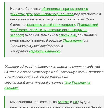
Надежда Савченко
обвиняется в причастности к
убийству двух российских журналистов
под Луганском и
незаконном пересечении российской границы. Сама
Савченко
заявила о своей невиновности
.
("Кавказский
узел" может сообщить название организации по
запросу)
внес имя Савченко в
список лиц
, признанных
политзаключенными.
В разделе
"Персоналии"
на
"Кавказском узле" опубликована
биография
Надежды
Савченко
.
"Кавказский узел" публикует материалы о влиянии событий
на Украине на политическую и общественную жизнь регионов
Юга России и стран Южного Кавказа на
специальной тематической странице
"Эхо Украины на
Кавказе"
.
Мы обновили приложения на
Android
и
IOS
! Будем
признательны за критику, идеи по развитию как в Google