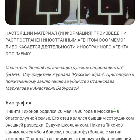
ЗАСТАВЛЯЕТ
Дагестан
КАВКАЗ ЗА ПАЛЕСТИНУ
Ингушетия
ИНАКОМЫСЛИЕ В ЧЕЧНЕ
Кабардино-Балкария
ПРЕСЛЕДОВАНИЕ АКТИВИСТОВ
МОБИЛИЗАЦИЯ И ПРОТЕСТЫ
НАСТОЯЩИЙ МАТЕРИАЛ (ИНФОРМАЦИЯ) ПРОИЗВЕДЕН И
Калмыкия
РАСПРОСТРАНЕН ИНОСТРАННЫМ АГЕНТОМ ООО "МЕМО",
Карачаево-Черкесия
ЛИБО КАСАЕТСЯ ДЕЯТЕЛЬНОСТИ ИНОСТРАННОГО АГЕНТА
ООО "МЕМО".
Краснодарский край
Нагорный Карабах
Создатель "Боевой организации русских националистов"
Российская Федерация
(БОРН). Соучредитель журнала "Русский образ". Приговорен к
пожизненному заключению за убийство Станислава
Ростовская область
Маркелова и Анастасии Бабуровой.
Северная Осетия - Алания
Биография
СКФО
1
Никита
Тихонов
родился 20 мая 1980 года
в Москве
в
Ставропольский край
благополучной семье.
Его отец являлся бывшим сотрудником
Чечня
внешней разведки.
Будучи школьником, Никита Тихонов
Южная Осетия
занимался самбо и боксом, посещал футбольные матчи
команды "Спартак", где примкнул к одному из фан-движений,