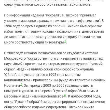
Южный Кавказ
среди участников которого оказались националисты.
ЮФО
По информации издания "Росбалт", Н.Тихонов "принимал
участие в массовых драках, в том числе с антифашистами". В
1996 году во время одного из побоищ Тихонов был серьезно
избит, получил травму головы и позвоночника, долгое время
лечился".
Тихонов также увлекался историей России, читал
2
много соответствующий литературы
.
В 2002 году Тихонов познакомился со
студентом истфака
Московского Государственного университета гуманитарных
наук
Ильей Горячевым, с которым основал журнал "Русский
образ".
Издание являло собой клон сербского журнала
"Образ", выпускавшегося с 1995 года молодым
националистом и православным фундаменталистом Небойши
3
Крстичем
.
З
а период с 2003 по 2005 год вышло шесть
номеров журнала.
В то
время "Русский образ" был самым
4
массовым изданием националистов
.
К ноябрю 2004 года,
когда "Русский образ" был зарегистрирован как
ежемесячное
общероссийское издание (учредители -
Тихонов Никита