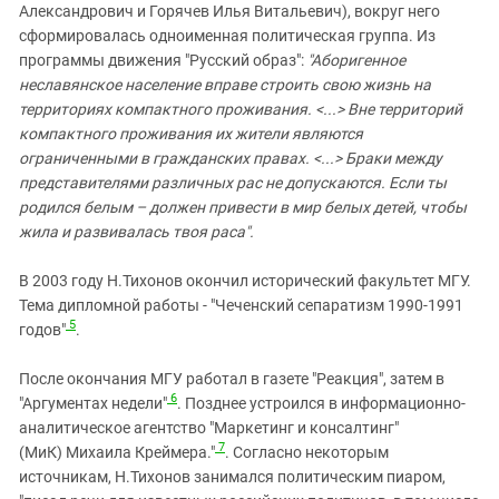
Александрович и Горячев Илья Витальевич
),
вокруг него
сформировалась одноименная политическая группа. Из
программы движения "Русский образ":
"
Аборигенное
неславянское население вправе строить свою жизнь на
территориях компактного проживания. <...> Вне территорий
компактного проживания их жители являются
ограниченными в гражданских правах. <...> Браки между
представителями различных рас не допускаются. Если ты
родился белым – должен привести в мир белых детей, чтобы
жила и развивалась твоя раса".
В 2003 году Н.Тихонов
окончил исторический факультет МГУ.
Тема дипломной работы -
"Чеченский сепаратизм 1990-1991
5
годов"
.
После окончания МГУ работал в газете "Реакция", затем в
6
"Аргументах недели"
. Позднее устроился в
информационно-
аналитическое агентство "Маркетинг и консалтинг"
7
(МиК) Михаила Креймера."
.
Согласно некоторым
источникам, Н.Тихонов занимался политическим пиаром,