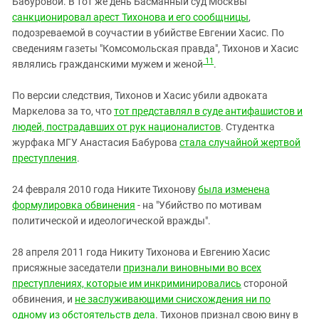
Бабуровой. В тот же день Басманный суд Москвы
санкционировал арест
Тихонова и его сообщницы
,
подозреваемой в соучастии в убийстве Евгении Хасис.
По
сведениям газеты "Комсомольская правда", Тихонов и Хасис
11
являлись гражданскими мужем и женой
.
По версии следствия, Тихонов и Хасис убили адвоката
Маркелова за то, что
тот представлял в суде антифашистов и
людей, пострадавших от рук националистов
. Студентка
журфака МГУ Анастасия Бабурова
стала случайной жертвой
преступления
.
24 февраля 2010 года Никите Тихонову
была изменена
формулировка обвинения
- на "Убийство по мотивам
политической и идеологической вражды".
28 апреля 2011 года Никиту Тихонова и Евгению Хасис
присяжные заседатели
признали виновными во всех
преступлениях, которые им инкриминировались
стороной
обвинения, и
не заслуживающими снисхождения ни по
одному из обстоятельств дела
. Тихонов признал свою вину в