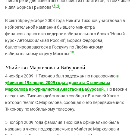
"
писал речи для известных российских политиков, в том числе
8
9
и для Бориса Грызлова"
,
.
В сентябре-декабре 2003 года Никита Тихонов участвовал в
избирательной кампании бывшего министра
финансов, одного из лидеров избирательного блока "Новый
курс - Автомобильная Россия", Бориса Федорова,
баллотировавшегося в Госдуму по Люблинскому
10
избирательному округу Москвы
.
Убийство Маркелова и Бабуровой
4 ноября 2009 Н.Тихонов был задержан по подозрению
в
убийстве 19 января 2009 года адвоката Станислава
Маркелова и журналистки Анастасии Бабуровой.
По версии
следствия, Тихонов действовал сообща с Евгенией Хасис,
которая "вела" С.Маркелова, сообщая о его передвижениях
Тихонову по мобильному телефону.
5 ноября 2009 года фамилия Тихонова официально была
названа в числе подозреваемых в убийстве Маркелова и