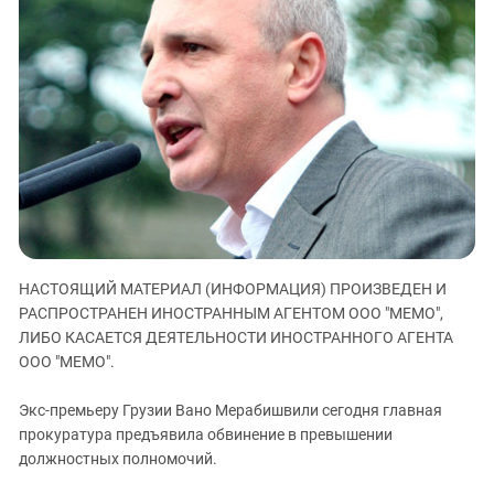
ЗАСТАВЛЯЕТ
Дагестан
КАВКАЗ ЗА ПАЛЕСТИНУ
Ингушетия
ИНАКОМЫСЛИЕ В ЧЕЧНЕ
Кабардино-Балкария
ПРЕСЛЕДОВАНИЕ АКТИВИСТОВ
МОБИЛИЗАЦИЯ И ПРОТЕСТЫ
Калмыкия
Карачаево-Черкесия
Краснодарский край
Нагорный Карабах
Российская Федерация
НАСТОЯЩИЙ МАТЕРИАЛ (ИНФОРМАЦИЯ) ПРОИЗВЕДЕН И
Ростовская область
РАСПРОСТРАНЕН ИНОСТРАННЫМ АГЕНТОМ ООО "МЕМО",
Северная Осетия - Алания
ЛИБО КАСАЕТСЯ ДЕЯТЕЛЬНОСТИ ИНОСТРАННОГО АГЕНТА
СКФО
ООО "МЕМО".
Ставропольский край
Экс-премьеру Грузии Вано Мерабишвили сегодня главная
Чечня
прокуратура предъявила обвинение в превышении
должностных полномочий.
Южная Осетия