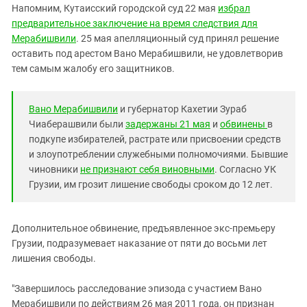
Южный Кавказ
Напомним, Кутаисский городской суд 22 мая
избрал
ЮФО
предварительное заключение на время следствия для
Мерабишвили
. 25 мая апелляционный суд принял решение
оставить под арестом Вано Мерабишвили, не удовлетворив
тем самым жалобу его защитников.
Вано Мерабишвили
и губернатор Кахетии Зураб
Чиаберашвили были
задержаны 21 мая
и
обвинены
в
подкупе избирателей, растрате или присвоении средств
и злоупотреблении служебными полномочиями. Бывшие
чиновники
не признают себя виновными
. Согласно УК
Грузии, им грозит лишение свободы сроком до 12 лет.
Дополнительное обвинение, предъявленное экс-премьеру
Грузии, подразумевает наказание от пяти до восьми лет
лишения свободы.
"Завершилось расследование эпизода с участием Вано
Мерабишвили по действиям 26 мая 2011 года, он признан