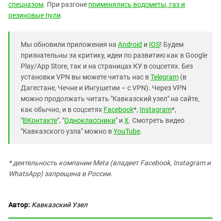
спецназом
. При разгоне
применялись водометы, газ и
резиновые пули
.
Мы обновили приложения на
Android
и
IOS
! Будем
признательны за критику, идеи по развитию как в Google
Play/App Store, так и на страницах КУ в соцсетях. Без
установки VPN вы можете читать нас в
Telegram
(в
Дагестане, Чечне и Ингушетии – с VPN). Через VPN
можно продолжать читать "Кавказский узел" на сайте,
как обычно, и в соцсетях
Facebook
*,
Instagram
*,
"
ВКонтакте
", "
Одноклассники
" и
X
. Смотреть видео
"Кавказского узла" можно в
YouTube
.
* деятельность компании Meta (владеет Facebook, Instagram и
WhatsApp) запрещена в России.
Автор:
Кавказский Узел