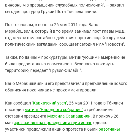
виновным в превышении служебных полномочий", — заявил
сегодня прокурор Грузии Шота Ткешелашвили.
По его словам, в ночь на 26 мая 2011 года Вано
Мерабишвили, который в то время занимал пост главы МВД,
отдал указ о масштабных действиях против людей с другими
политическими взглядами, сообщает сегодня РИА "Новости".
Также, по данным прокуратуры, митингующим намеренно не
была предоставлена возможность безопасно покинуть
территорию, передает "Грузия-Онлайн".
Вано Мерабишвили и его представители предъявление нового
обвинения пока никак не прокомментировали.
Как сообщал "
Кавказский узел"
, 25 мая 2011 года в Тбилиси
проходил
митинг "Народного собрания"
с требованием
отставки президента
Михаила Саакашвили
. В полночь 26
мая
срок заявки на проведение акции истек
, однако
участники продолжили акцию протеста и были
разогнаны