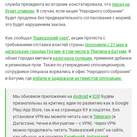
служба президента во вторник констатировала, что
парад не
будет отменен
. В случае, если акция "Народного собрания"
будет продлена без предварительного согласования с мэрией,
это будет нарушением закона.
Как сообщал
"Кавказский узел"
, акции протеста с
требованием отставки властей страны
проходили с 21 мая в
нескольких городах Грузии, в том числе в Тбилиси и Батуми
. В
обоих городах митинги
разогнала полиция
, применяя дубинки
и резиновые пули. Также по утверждению оппозиционеров,
сотрудники спецназа ворвались в офис "Народного собрания"
в Батуми, где
избили и задержали активистов оппозиции.
Мы обновили приложения на
Android
и
IOS
! Будем
признательны за критику, идеи по развитию как в Google
Play/App Store, так и на страницах КУ в соцсетях. Без
установки VPN вы можете читать нас в
Telegram
(в
Дагестане, Чечне и Ингушетии – с VPN). Через VPN
можно продолжать читать "Кавказский узел" на сайте,
как обычно, и в соцсетях
Facebook
*,
Instagram
*,