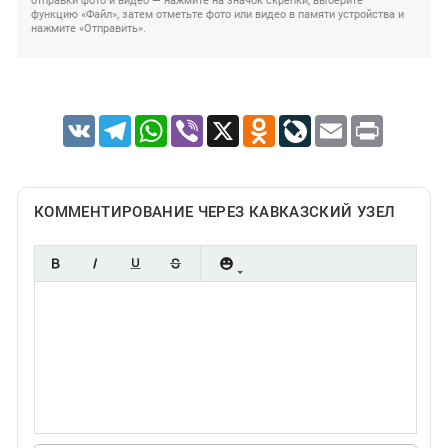
отправки фото и видео — нажмите на значок скрепки, выберите
функцию «Файл», затем отметьте фото или видео в памяти устройства и
нажмите «Отправить».
VK
Telegram
WhatsApp
Viber
X
Odnoklassniki
LiveJournal
Email
Print
КОММЕНТИРОВАНИЕ ЧЕРЕЗ КАВКАЗСКИЙ УЗЕЛ