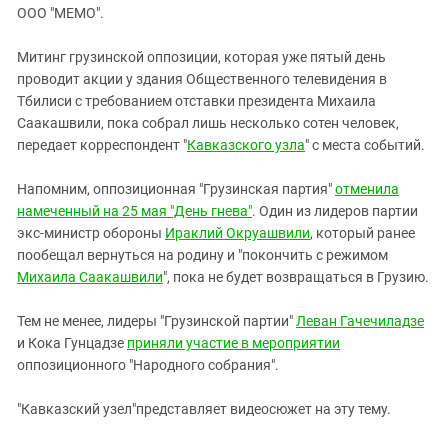
ЗАСТАВЛЯЕТ
ООО "МЕМО".
Дагестан
КАВКАЗ ЗА ПАЛЕСТИНУ
Ингушетия
ИНАКОМЫСЛИЕ В ЧЕЧНЕ
Митинг грузинской оппозиции, которая уже пятый день
проводит акции у здания Общественного телевидения в
Кабардино-Балкария
ПРЕСЛЕДОВАНИЕ АКТИВИСТОВ
Тбилиси с требованием отставки президента Михаила
МОБИЛИЗАЦИЯ И ПРОТЕСТЫ
Калмыкия
Саакашвили, пока собрал лишь несколько сотен человек,
Карачаево-Черкесия
передает корреспондент "
Кавказского узла
" с места событий.
Краснодарский край
Напомним, оппозиционная "Грузинская партия"
отменила
Нагорный Карабах
намеченный на 25 мая "День гнева"
. Один из лидеров партии
экс-министр обороны
Ираклий Окруашвили
, который ранее
Российская Федерация
пообещал вернуться на родину и "покончить с режимом
Ростовская область
Михаила Саакашвили
", пока не будет возвращаться в Грузию.
Северная Осетия - Алания
Тем не менее, лидеры "Грузинской партии"
Леван Гачечиладзе
СКФО
и Кока Гунцадзе
приняли участие в мероприятии
Ставропольский край
оппозиционного "Народного собрания".
Чечня
"Кавказский узел"представляет видеосюжет на эту тему.
Южная Осетия