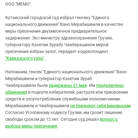
ЗАСТАВЛЯЕТ
ООО "МЕМО".
Дагестан
КАВКАЗ ЗА ПАЛЕСТИНУ
Ингушетия
ИНАКОМЫСЛИЕ В ЧЕЧНЕ
Кутаисский городской суд избрал генсеку "Единого
национального движения" Вано Мерабишвили в качестве
Кабардино-Балкария
ПРЕСЛЕДОВАНИЕ АКТИВИСТОВ
меры пресечения двухмесячное предварительное
МОБИЛИЗАЦИЯ И ПРОТЕСТЫ
Калмыкия
задержание. Экс-министру здравоохранения Грузии,
Карачаево-Черкесия
губернатору Кахетии Зурабу Чиаберашвили мерой
пресечения избран залог, передает корреспондент
Краснодарский край
"Кавказского узла"
.
Нагорный Карабах
Напомним, генсек "Единого национального движения" Вано
Российская Федерация
Мерабишвили и губернатор Кахетии Зураб
Ростовская область
Чиаберашвили были
задержаны 21 мая
. Им
предъявлены
Северная Осетия - Алания
обвинения
в подкупе избирателей, растрате или присвоении
средств и злоупотреблении служебными полномочиями.
СКФО
Мерабишвили и Чиаберашвили
не признают себя виновными
.
Ставропольский край
Согласно Уголовному кодексу Грузии, им грозит лишение
свободы сроком до 12 лет. Сегодня суд решал
вопрос о
Чечня
выборе меры пресечения
.
Южная Осетия