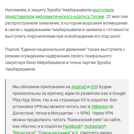
Напомним, в защиту Зураба Чиаберашвили
выступили
представители дипломатического корпуса Грузии
. 22 мая они
распространили заявление, в котором выразили возмущение
в связи с задержанием Чиаберашвили и заявили о готовности
выступить поручителями при освобождении его под залог.
Партия "Единое национальное движение" также выступила с
резким осуждением задержания своего генерального
секретаря Вано Мерабишвили и члена партии Зураба
Чиаберашвили.
Мы обновили приложения на
Android
и
IOS
! Будем
признательны за критику, идеи по развитию как в Google
Play/App Store, так и на страницах КУ в соцсетях. Без
установки VPN вы можете читать нас в
Telegram
(в
Дагестане, Чечне и Ингушетии – с VPN). Через VPN
можно продолжать читать "Кавказский узел" на сайте,
как обычно, и в соцсетях
Facebook
*,
Instagram
*,
"
ВКонтакте
", "
Одноклассники
" и
X
. Смотреть видео