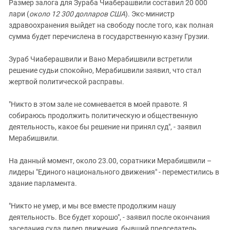
Южный Кавказ
Размер залога для Зураба Чиаберашвили составил 20 000
лари (
около 12 300 долларов США
). Экс-министр
ЮФО
здравоохранения выйдет на свободу после того, как полная
сумма будет перечислена в государственную казну Грузии.
Зураб Чиаберашвили и Вано Мерабишвили встретили
решение судьи спокойно, Мерабишвили заявил, что стал
жертвой политической расправы.
"Никто в этом зале не сомневается в моей правоте. Я
собираюсь продолжить политическую и общественную
деятельность, какое бы решение ни принял суд", - заявил
Мерабишвили.
На данный момент, около 23.00, соратники Мерабишвили –
лидеры "Единого национального движения" - переместились в
здание парламента.
"Никто не умер, и мы все вместе продолжим нашу
деятельность. Все будет хорошо", - заявил после окончания
заседания суда лидер движения, бывший председатель