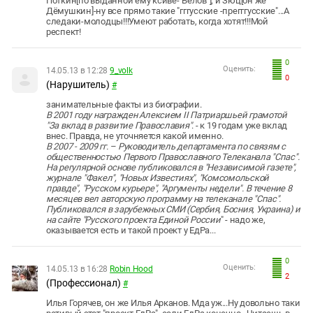
Поткин[по выданной ему ксиве-"Белов"], и Зюц[он же
Дёмушкин]-ну все прямо такие "гггусские -прегггусские"...А
следаки-молодцы!!!Умеют работать, когда хотят!!!Мой
респект!
0
Оценить:
14.05.13 в 12:28
9_volk
0
(Нарушитель)
#
занимательные факты из биографии.
В 2001 году награжден Алексием II Патриаршьей грамотой
"За вклад в развитие Православия"
. - к 19 годам уже вклад
внес. Правда, не уточняется какой именно.
В 2007 - 2009 гг. – Руководитель департамента по связям с
общественностью Первого Православного Телеканала "Спас".
На регулярной основе публиковался в "Независимой газете",
журнале "Факел", "Новых Известиях", "Комсомольской
правде", "Русском курьере", "Аргументы недели". В течение 8
месяцев вел авторскую программу на телеканале "Спас".
Публиковался в зарубежных СМИ (Сербия, Босния, Украина) и
на сайте "Русского проекта Единой России
" - надо же,
оказывается есть и такой проект у ЕдРа...
0
Оценить:
14.05.13 в 16:28
Robin Hood
2
(Профессионал)
#
Илья Горячев, он же Илья Арканов. Мда уж...Ну довольно таки