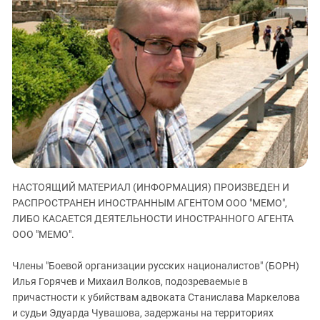
ЗАСТАВЛЯЕТ
Дагестан
КАВКАЗ ЗА ПАЛЕСТИНУ
Ингушетия
ИНАКОМЫСЛИЕ В ЧЕЧНЕ
Кабардино-Балкария
ПРЕСЛЕДОВАНИЕ АКТИВИСТОВ
МОБИЛИЗАЦИЯ И ПРОТЕСТЫ
Калмыкия
Карачаево-Черкесия
Краснодарский край
Нагорный Карабах
Российская Федерация
НАСТОЯЩИЙ МАТЕРИАЛ (ИНФОРМАЦИЯ) ПРОИЗВЕДЕН И
Ростовская область
РАСПРОСТРАНЕН ИНОСТРАННЫМ АГЕНТОМ ООО "МЕМО",
Северная Осетия - Алания
ЛИБО КАСАЕТСЯ ДЕЯТЕЛЬНОСТИ ИНОСТРАННОГО АГЕНТА
СКФО
ООО "МЕМО".
Ставропольский край
Члены "Боевой организации русских националистов" (БОРН)
Чечня
Илья Горячев и Михаил Волков, подозреваемые в
причастности к убийствам адвоката Станислава Маркелова
Южная Осетия
и судьи Эдуарда Чувашова,
задержаны на территориях