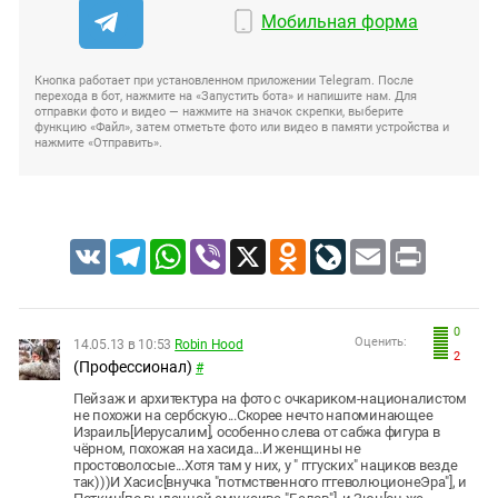
Мобильная форма
Кнопка работает при установленном приложении Telegram. После
перехода в бот, нажмите на «Запустить бота» и напишите нам. Для
отправки фото и видео — нажмите на значок скрепки, выберите
функцию «Файл», затем отметьте фото или видео в памяти устройства и
нажмите «Отправить».
VK
Telegram
WhatsApp
Viber
X
Odnoklassniki
LiveJournal
Email
Print
0
Оценить:
14.05.13 в 10:53
Robin Hood
2
(Профессионал)
#
Пейзаж и архитектура на фото с очкариком-националистом
не похожи на сербскую...Скорее нечто напоминающее
Израиль[Иерусалим], особенно слева от сабжа фигура в
чёрном, похожая на хасида...И женщины не
простоволосые...Хотя там у них, у " гггуских" нациков везде
так)))И Хасис[внучка "потмственного гггеволюционеЭра"], и