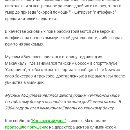
Южный Кавказ
пистолета и огнестрельное ранение дробью в голову, от чего
ЮФО
умер до приезда "скорой помощи"", - цитирует "Интерфакс"
представителей следствия.
В качестве основных пока рассматриваются две версии:
конфликт на почве коммерческой деятельности, либо ссора с
кем-то из знакомых.
Муслим Абдуллаев приехал в столицу год назад из
Махачкалы, где занимался тайским боксом в спорттклубе
"Скорпион", чтобы открыть спортзал, сообщает Life News со
слов боксеров и тренеров, доставленных в первые часы после
убийства в милицию.
Муслим Абдуллаев являлся действующим чемпионом мира
по тайскому боксу в весовой категории до 81 килограмма. В
2004 году он стал чемпионом Европы по тайскому боксу.
Как сообщал
"Кавказский узел"
, в июне в Махачкале
произошло покушение
на директора центра олимпийской