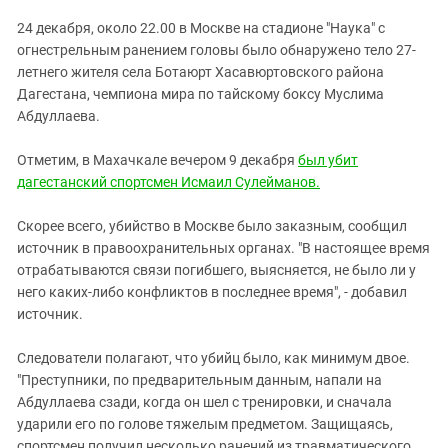
ЗАСТАВЛЯЕТ
Дагестан
24 декабря, около 22.00 в Москве на стадионе "Наука" с
КАВКАЗ ЗА ПАЛЕСТИНУ
Ингушетия
огнестрельным ранением головы было обнаружено тело 27-
ИНАКОМЫСЛИЕ В ЧЕЧНЕ
летнего жителя села Ботаюрт Хасавюртовского района
Кабардино-Балкария
ПРЕСЛЕДОВАНИЕ АКТИВИСТОВ
Дагестана, чемпиона мира по тайскому боксу Муслима
МОБИЛИЗАЦИЯ И ПРОТЕСТЫ
Калмыкия
Абдуллаева.
Карачаево-Черкесия
Отметим, в Махачкале вечером 9 декабря
был убит
Краснодарский край
дагестанский спортсмен Исмаил Сулейманов.
Нагорный Карабах
Скорее всего, убийство в Москве было заказным, сообщил
Российская Федерация
источник в правоохранительных органах. "В настоящее время
Ростовская область
отрабатываются связи погибшего, выясняется, не было ли у
него каких-либо конфликтов в последнее время", - добавил
Северная Осетия - Алания
источник.
СКФО
Следователи полагают, что убийц было, как минимум двое.
Ставропольский край
"Преступники, по предварительным данным, напали на
Чечня
Абдуллаева сзади, когда он шел с тренировки, и сначала
Южная Осетия
ударили его по голове тяжелым предметом. Защищаясь,
спортсмен получил несколько ранений из травматического