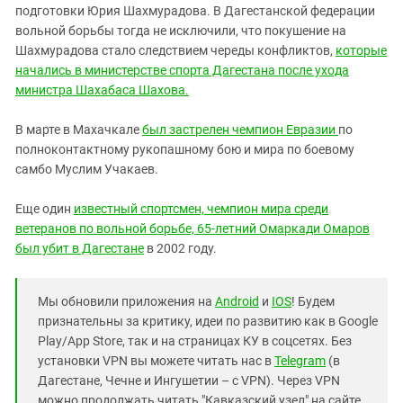
подготовки Юрия Шахмурадова. В Дагестанской федерации
вольной борьбы тогда не исключили, что покушение на
Шахмурадова стало следствием череды конфликтов,
которые
начались в министерстве спорта Дагестана после ухода
министра Шахабаса Шахова.
В марте в Махачкале
был застрелен чемпион Евразии
по
полноконтактному рукопашному бою и мира по боевому
самбо Муслим Учакаев.
Еще один
известный спортсмен, чемпион мира среди
ветеранов по вольной борьбе, 65-летний Омаркади Омаров
был убит в Дагестане
в 2002 году.
Мы обновили приложения на
Android
и
IOS
! Будем
признательны за критику, идеи по развитию как в Google
Play/App Store, так и на страницах КУ в соцсетях. Без
установки VPN вы можете читать нас в
Telegram
(в
Дагестане, Чечне и Ингушетии – с VPN). Через VPN
можно продолжать читать "Кавказский узел" на сайте,