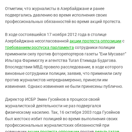
Отметим, что журналисты в Азербайджане и ранее
подвергались давлению во время исполнения своих
профессиональных обязанностей во время акций протеста.
В ходе состоявшейся 17 ноября 2012 года в столице
Азербайджана несогласованной
акции протеста оппозиции
с
требованием роспуска парламента
сотрудники полиции
применили силу против фоторепортеров газеты "Ени Мусават"
Ильгара Фаримоглу и агентства Turan Етимада Будагова.
Впоследствии МВД провело расследование, в ходе которого
виновные сотрудники полиции, заявив, что применили силу
против журналистов непреднамеренно, принесли им
извинения. Однако извинения не были принесены публично.
Директор ИСБР Эмин Гусейнов в процессе своей
журналистской деятельности не раз подвергался
физическому насилию. Так, 16 октября 2003 года Гусейнов
был жестоко избит полицией во время выполнения своих
профессиональных журналистских обязанностей при
освещении
акции протеста оппозиции
против
результатов