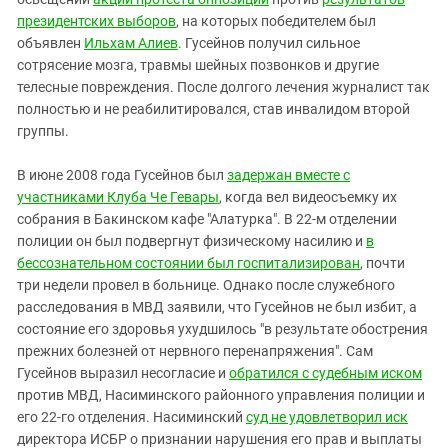
президентских выборов
, на которых победителем был
объявлен
Ильхам Алиев
. Гусейнов получил сильное
сотрясение мозга, травмы шейных позвонков и другие
телесные повреждения. После долгого лечения журналист так
полностью и не реабилитировался, став инвалидом второй
группы.
В июне 2008 года Гусейнов был
задержан вместе с
участниками Клуба Че Гевары
, когда вел видеосъемку их
собрания в Бакинском кафе "Алатурка". В 22-м отделении
полиции он был подвергнут физическому насилию и
в
бессознательном состоянии был госпитализирован
, почти
три недели провел в больнице. Однако после служебного
расследования в МВД заявили, что Гусейнов не был избит, а
состояние его здоровья ухудшилось "в результате обострения
прежних болезней от нервного перенапряжения". Сам
Гусейнов выразил несогласие и
обратился с судебным иском
против МВД, Насиминского районного управления полиции и
его 22-го отделения. Насиминский
суд не удовлетворил иск
директора ИСБР о признании нарушения его прав и выплаты