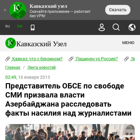
Кавказский узел
НОВОСТИ
×
Скачать
Скачайте приложение — работает
без VPN!
ЛЕНТА НОВОСТЕЙ
ТЕМЫ
ХРОНИКИ
RU
EN
ПРАВА ЧЕЛОВЕКА
ДАЙДЖЕСТ СМИ
ТРЕНДЫ
ПРЕСТУПНОСТЬ
АНОНСЫ СОБЫТИЙ
Кавказский Узел
МЕНЮ
КАВКАЗ: ЧТО С БЕНЗИНОМ?
КУЛЬТУРА
АНАЛИТИКА
ПАШИНЯН VS РОССИЯ?
КОНФЛИКТЫ
СТАТЬИ
Кавказ: что с бензином?
ЧЕРКЕССКИЙ ВОПРОС
Пашинян vs Россия?
Экок
ПОЛИТИКА
ЭНЦИКЛОПЕДИЯ
ДОКЛАДЫ
МИФЫ И ПРАВДА О ПОБЕДЕ
ОБЩЕСТВО
Главная
Абхазия
/
Лента новостей
СПРАВОЧНИК
ПУБЛИЦИСТИКА
СТАЛИНСКИЕ ДЕПОРТАЦИИ
ПРИРОДА И ЭКОЛОГИЯ
ФОРУМ
02:49,
16 января 2013
Аджария
ПЕРСОНАЛИИ
ИНТЕРВЬЮ
ЭКОКАТАСТРОФА НА КУБАНИ
ПРОИСШЕСТВИЯ
Представитель ОБСЕ по свободе
КНИЖНАЯ ПОЛКА
Адыгея
СЕВЕРНЫЙ КАВКАЗ - СТАТИСТИКА
НАВОДНЕНИЕ НА СЕВЕРНОМ КАВКАЗЕ
БЛОГИ
ЭКОНОМИКА
ЖЕРТВ
СМИ призвала власти
НОРМАТИВНЫЕ АКТЫ
КРУШЕНИЕ СВЯЗЕЙ БАКУ И МОСКВЫ
Азербайджан
ТУРИЗМ
ДОКУМЕНТЫ ОРГАНИЗАЦИЙ
Азербайджана расследовать
ВИДЕО
ИРАН: ВОЙНА РЯДОМ
Армения
факты насилия над журналистами
ПОЛИТКОВСКАЯ И ЭСТЕМИРОВА
Астраханская область
ФОТОАЛЬБОМЫ
БОРЬБА КАДЫРОВА С
ЯНГУЛБАЕВЫМИ
Волгоградская область
ГРУЗИЯ: ПРОТЕСТЫ ПОСЛЕ ВЫБОРОВ
ПОГОДА
Грузия
КОГО КАВКАЗ ИЗВИНЯТЬСЯ