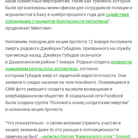
наши совместные мероприятия, такие как тренинги, которые
были организованы моим офисом для сотрудников полиции и
журналистов в Баку в ноябре прошлого года для
содействия
соблюдению стандартов безопасности репортеров
", -
продолжает Миятович.
Напомним, поводом для акции протеста 12 января послужила
смерть рядового Джейхуна Губадова, призванного на службу
три месяца назад. Джейхун Губадов скончался
в Дашкесанском районе 7 января. Родные солдата
подвергли
сомнениям результаты экспертизы
, согласно
которым Губадов умер от сердечной недостаточности. Они
заявили о следах насилия на теле покойного. Появившиеся в
СМИ фото умершего солдата вызвали возмущение в
азербайджанском обществе. В социальной сети Facebook
была создана группа "Положить конец солдатским смертям"
и назначена акция протеста.
"Что показательно - о своем желании (принять участие в
акции) заявили даже те, кто раньше в оппозиционности
замечен не был", -
написал блогер "Кавказского узла"
Gorgud
.