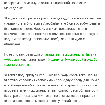
Южный Кавказ
департамента международных отношений
Новрузом
Мамедовым.
ЮФО
"В ходе этих встреч я выразила надежду, что все заключенные
журналисты и блогеры в Азербайджане будут освобождены в
ближайшее время. Наряду с этим я поделилась своей
озабоченностью по поводу тех случаев, которые я ранее уже
поднимала перед правительством", - заявила
Дунья
Миятович
.
По ее словам, речь шла о
нападении на журналиста Идрака
Аббасова
, кампании травли
Хадиджы Исмаиловой
и
судьбе
газеты "Азадлыг"
.
"Я также подчеркнула крайнюю необходимость того, чтобы
власти обеспечили безопасную и свободную среду для СМИ в
Азербайджане, ибо профессиональная журналистика может
процветать, если журналисты выполняют свои обязанности
без страха", - сказала Миятович по итогам встреч, призвав
власти расследовать факты преступлений против