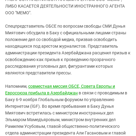
ЗАСТАВЛЯЕТ
Дагестан
ЛИБО КАСАЕТСЯ ДЕЯТЕЛЬНОСТИ ИНОСТРАННОГО АГЕНТА
КАВКАЗ ЗА ПАЛЕСТИНУ
ООО "МЕМО".
Ингушетия
ИНАКОМЫСЛИЕ В ЧЕЧНЕ
Кабардино-Балкария
ПРЕСЛЕДОВАНИЕ АКТИВИСТОВ
Спецпредставитель ОБСЕ по вопросам свободы СМИ Дунья
МОБИЛИЗАЦИЯ И ПРОТЕСТЫ
Миятович обсудила в Баку с официальными лицами страны
Калмыкия
положение дел со свободой медиа, призвав освободить
Карачаево-Черкесия
находящихся под арестом журналистов. Представитель
Краснодарский край
администрации президента Азербайджана расценил призыв к
освобождению как призыв к проведению прозрачного
Нагорный Карабах
расследования уголовных дел, фигурантами которых
Российская Федерация
являются представители прессы.
Ростовская область
Напомним,
совместная миссия ОБСЕ, Совета Европы и
Северная Осетия - Алания
Евросоюза
прибыла
в Азербайджан
в связи с проводимым в
СКФО
Баку 6-9 ноября Глобальным форумом по управлению
Интернетом (İGF). Во время пребывания в Баку Дунья
Ставропольский край
Миятович
встретилась с министром иностранных дел
Чечня
Эльмаром
Мамедъяровым
, министром внутренних дел
Рамилем
Усубовым
, главой общественно-политического
Южная Осетия
отдела администрации президента Али Гасановым и главой