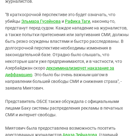
журналистов.
"В краткосрочной перспективе это будет означать, что
убийцы
Эльмара Гусейнова
и
Рафика
Таги
, наконец-то,
предстанут перед судом. Каждое нападение на журналистов,
а также попытки притеснения или запугивания СМИ, должны
быть резко осуждены властями и быстро расследованы. В
долгосрочной перспективе необходимы изменения в
законодательной базе. Отрадно было слышать, что
некоторые шаги уже предпринимаются, и в частности, что
Азербайджан скоро
декриминализирует наказание за
диффамацию
. Это было бы очень важным шагом в
направлении большей свободы СМИ и снижения страха", -
заявила Миятович.
Представитель ОБСЕ также обсуждала с официальными
лицами Баку системы распределения рекламы в печатных
СМИ и интернет-свободы.
Миятович была предоставлена возможность посетить
арестованных журналистов
Аваза Зейналова
(главный