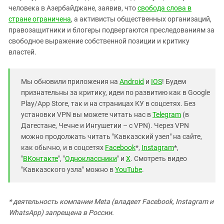
человека в Азербайджане, заявив, что
свобода слова в
стране ограничена
, а активисты общественных организаций,
правозащитники и блогеры подвергаются преследованиям за
свободное выражение собственной позиции и критику
властей.
Мы обновили приложения на
Android
и
IOS
! Будем
признательны за критику, идеи по развитию как в Google
Play/App Store, так и на страницах КУ в соцсетях. Без
установки VPN вы можете читать нас в
Telegram
(в
Дагестане, Чечне и Ингушетии – с VPN). Через VPN
можно продолжать читать "Кавказский узел" на сайте,
как обычно, и в соцсетях
Facebook
*,
Instagram
*,
"
ВКонтакте
", "
Одноклассники
" и
X
. Смотреть видео
"Кавказского узла" можно в
YouTube
.
* деятельность компании Meta (владеет Facebook, Instagram и
WhatsApp) запрещена в России.