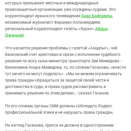
которых призывают местные и международные
правозащитные организации, уже осуждены судами. Это
корреспондент иранского телевидения
Анар Байрамлы
,
независимый журналист Фарамаз Аллахвердиев,
региональный корреспондент газеты «Хурал»
Айдын
Джаныев
.
Что касается решение проблемы с газетой «Азадлыг», чей
банковский счет арестован в связи с исполнение судебного
решения по иску сына министра транспорта Зии Мамедова –
бизнесмена Анара Мамедова, то, по словам Гасанова, «власти
тут ничего не могут поделать». «Мы не можем ограничивать
права граждан обращаться за защитой своей чести и
достоинства в суды, и права судов рассматривать и
принимать решения по этим делам», - сказал Гасанов.
По его словам, органы СМИ должны соблюдать Кодекс
профессиональной этики и не нарушать права граждан.
На взгляд Гасанова, пресса не должна в одностороннем