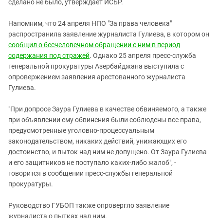
сделано не было, утверждает ИСБР.
Напомним, что 24 апреля НПО "За права человека"
распространила заявление журналиста Гулиева, в котором он
сообщил о бесчеловечном обращении с ним в период
содержания под стражей
. Однако 25 апреля пресс-служба
генеральной прокуратуры Азербайджана выступила с
опровержением заявления арестованного журналиста
Гулиева.
"При допросе Заура Гулиева в качестве обвиняемого, а также
при объявлении ему обвинения были соблюдены все права,
предусмотренные уголовно-процессуальным
законодательством, никаких действий, унижающих его
достоинство, и пыток над ним не допущено. От Заура Гулиева
и его защитников не поступало каких-либо жалоб", -
говорится в сообщении пресс-службы генеральной
прокуратуры.
Руководство ГУБОП также опровергло заявление
журналиста о пытках над ним.