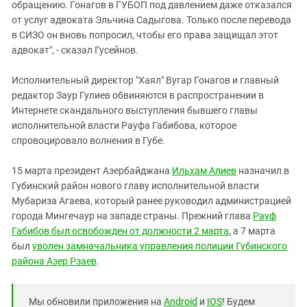
обращению. Гонагов в ГУБОП под давлением даже отказался
от услуг адвоката Эльчина Садыгова. Только после перевода
в СИЗО он вновь попросил, чтобы его права защищал этот
адвокат", - сказал Гусейнов.
Исполнительный директор "Хаял" Вугар Гонагов и главный
редактор Заур Гулиев обвиняются в распространении в
Интернете скандального выступления бывшего главы
исполнительной власти Рауфа Габибова, которое
спровоцировало волнения в Губе.
15 марта президент Азербайджана
Ильхам Алиев
назначил в
Губинский район нового главу исполнительной власти
Мубариза Агаева, который ранее руководил администрацией
города Мингечаур на западе страны. Прежний глава
Рауф
Габибов был освобожден от должности 2 марта
, а 7 марта
был
уволен замначальника управления полиции Губинского
района Азер Рзаев
.
Мы обновили приложения на
Android
и
IOS
! Будем