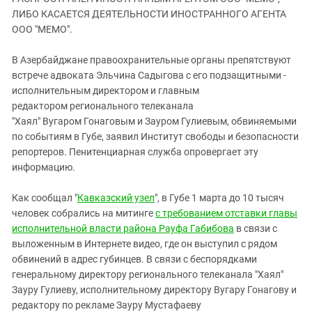
ЗАСТАВЛЯЕТ
Дагестан
ЛИБО КАСАЕТСЯ ДЕЯТЕЛЬНОСТИ ИНОСТРАННОГО АГЕНТА
КАВКАЗ ЗА ПАЛЕСТИНУ
ООО "МЕМО".
Ингушетия
ИНАКОМЫСЛИЕ В ЧЕЧНЕ
Кабардино-Балкария
ПРЕСЛЕДОВАНИЕ АКТИВИСТОВ
В Азербайджане правоохранительные органы препятствуют
МОБИЛИЗАЦИЯ И ПРОТЕСТЫ
встрече адвоката Эльчина Садыгова с его подзащитными -
Калмыкия
исполнительным директором и главным
Карачаево-Черкесия
редактором регионального телеканала
Краснодарский край
"Хаял" Вугаром Гонаговым и Зауром Гулиевым, обвиняемыми
по событиям в Губе, заявил Институт свободы и безопасности
Нагорный Карабах
репортеров. Пенитенциарная служба опровергает эту
Российская Федерация
информацию.
Ростовская область
Как сообщал "
Кавказский узел
", в Губе 1 марта до 10 тысяч
Северная Осетия - Алания
человек собрались на митинге
с требованием отставки главы
СКФО
исполнительной власти района Рауфа Габибова
в связи с
выложенным в Интернете видео, где он выступил с рядом
Ставропольский край
обвинений в адрес губинцев. В связи с беспорядками
Чечня
генеральному директору регионального телеканала "Хаял"
Зауру Гулиеву, исполнительному директору Вугару Гонагову и
Южная Осетия
редактору по рекламе Зауру Мустафаеву