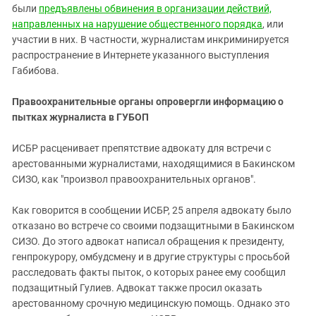
Южный Кавказ
были
предъявлены обвинения в организации действий,
направленных на нарушение общественного порядка
ЮФО
, или
участии в них. В частности, журналистам инкриминируется
распространение в Интернете указанного выступления
Габибова.
Правоохранительные органы опровергли информацию о
пытках журналиста в ГУБОП
ИСБР расценивает препятствие адвокату для встречи с
арестованными журналистами, находящимися в Бакинском
СИЗО, как "произвол правоохранительных органов".
Как говорится в сообщении ИСБР, 25 апреля адвокату было
отказано во встрече со своими подзащитными в Бакинском
СИЗО. До этого адвокат написал обращения к президенту,
генпрокурору, омбудсмену и в другие структуры с просьбой
расследовать факты пыток, о которых ранее ему сообщил
подзащитный Гулиев. Адвокат также просил оказать
арестованному срочную медицинскую помощь. Однако это