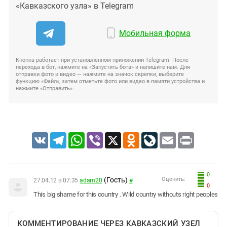
«Кавказского узла» в Telegram
Мобильная форма
Кнопка работает при установленном приложении Telegram. После
перехода в бот, нажмите на «Запустить бота» и напишите нам. Для
отправки фото и видео — нажмите на значок скрепки, выберите
функцию «Файл», затем отметьте фото или видео в памяти устройства и
нажмите «Отправить».
VK
Telegram
WhatsApp
Viber
X
Odnoklassniki
LiveJournal
Email
Print
0
(Гость)
Оценить:
27.04.12 в 07:35
adam20
#
0
This big shame for this country . Wild country withouts right peoples
КОММЕНТИРОВАНИЕ ЧЕРЕЗ КАВКАЗСКИЙ УЗЕЛ