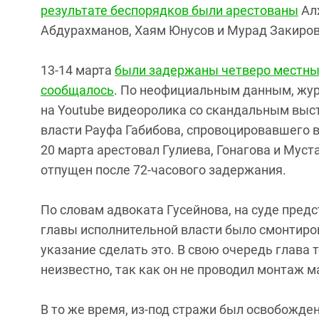
результате беспорядков были арестованы
Ал
Абдурахманов, Хаям Юнусов и Мурад Закиров
13-14 марта
были задержаны четверо местных
сообщалось
. По неофициальным данным, жур
на Youtube видеоролика со скандальным вы
власти Рауфа Габибова, спровоцировавшего в
20 марта арестовал Гулиева, Гонагова и Мус
отпущен после 72-часового задержания.
По словам адвоката Гусейнова, на суде пред
главы исполнительной власти было смонтиров
указание сделать это. В свою очередь глава т
неизвестно, так как он не проводил монтаж м
В то же время, из-под стражи был освобожд