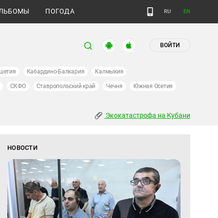
ЛЬБОМЫ
ПОГОДА
RU
EN
ВОЙТИ
шетия
Кабардино-Балкария
Калмыкия
СКФО
Ставропольский край
Чечня
Южная Осетия
Экокатастрофа на Кубани
НОВОСТИ