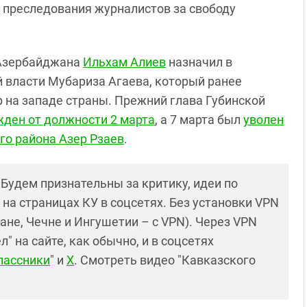
 преследования журналистов за свободу
т Азербайджана
Ильхам Алиев
назначил в
й власти Мубариза Агаева, который ранее
 на западе страны. Прежний глава Губинской
жден от должности 2 марта
, а 7 марта был
уволен
го района Азер Рзаев
.
! Будем признательны за критику, идеи по
и на страницах КУ в соцсетях. Без установки VPN
ане, Чечне и Ингушетии – с VPN). Через VPN
 на сайте, как обычно, и в соцсетях
лассники
" и
X
. Смотреть видео "Кавказского