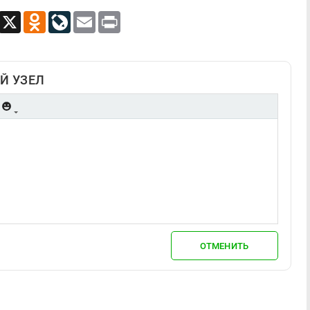
App
Viber
X
Odnoklassniki
LiveJournal
Email
Print
Й УЗЕЛ
ОТМЕНИТЬ