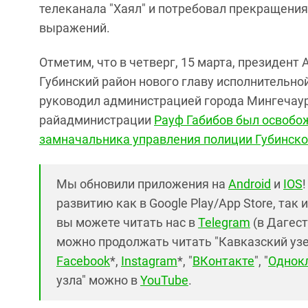
телеканала "Хаял" и потребовал прекращения
выражений.
Отметим, что в четверг, 15 марта, президен
Губинский район нового главу исполнительно
руководил администрацией города Мингечаур
райадминистрации
Рауф Габибов был освобо
замначальника управления полиции Губинско
Мы обновили приложения на
Android
и
IOS
развитию как в Google Play/App Store, так 
вы можете читать нас в
Telegram
(в Дагест
можно продолжать читать "Кавказский узел"
Facebook
*,
Instagram
*, "
ВКонтакте
", "
Однок
узла" можно в
YouTube
.