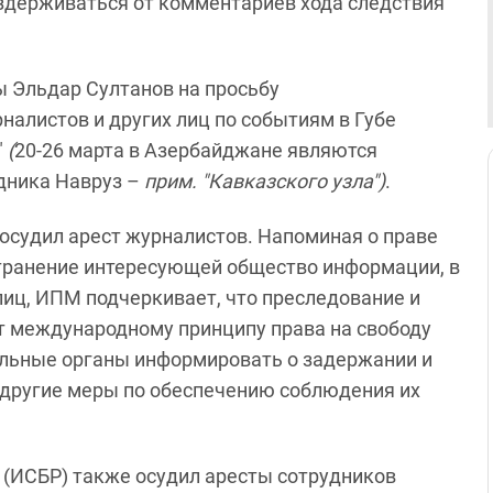
держиваться от комментариев хода следствия
ы Эльдар Султанов на просьбу
алистов и других лиц по событиям в Губе
"
(
20-26 марта в Азербайджане являются
дника Навруз –
прим. "Кавказского узла")
.
осудил арест журналистов. Напоминая о праве
странение интересующей общество информации, в
лиц, ИПМ подчеркивает, что преследование и
т международному принципу права на свободу
ельные органы информировать о задержании и
 другие меры по обеспечению соблюдения их
 (ИСБР) также осудил аресты сотрудников