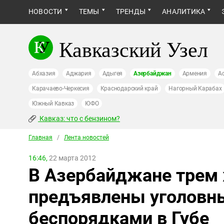
НОВОСТИ
ТЕМЫ
ТРЕНДЫ
АНАЛИТИКА
Кавказский Узел
Абхазия
Аджария
Адыгея
Азербайджан
Армения
А
Карачаево-Черкесия
Краснодарский край
Нагорный Карабах
Южный Кавказ
ЮФО
Кавказ: что с бензином?
Главная
/
Лента новостей
16:46,
22 марта 2012
В Азербайджане трем
предъявлены уголовны
беспорядками в Губе