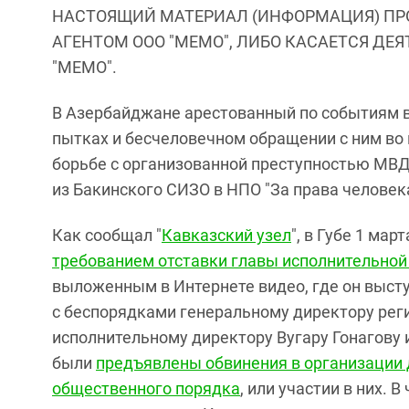
НАСТОЯЩИЙ МАТЕРИАЛ (ИНФОРМАЦИЯ) ПР
АГЕНТОМ ООО "МЕМО", ЛИБО КАСАЕТСЯ ДЕ
"МЕМО".
В Азербайджане арестованный по событиям в 
пытках и бесчеловечном обращении с ним во
борьбе с организованной преступностью МВД.
из Бакинского СИЗО в НПО "За права человека
Как сообщал "
Кавказский узел
", в Губе 1 ма
требованием отставки главы исполнительной
выложенным в Интернете видео, где он высту
с беспорядками генеральному директору реги
исполнительному директору Вугару Гонагову
были
предъявлены обвинения в организации 
общественного порядка
, или участии в них.