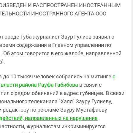
ОИЗВЕДЕН И РАСПРОСТРАНЕН ИНОСТРАННЫМ
ЯТЕЛЬНОСТИ ИНОСТРАННОГО АГЕНТА ООО
городе Губа журналист Заур Гулиев заявил о
 время содержания в Главном управлении по
 Об этом говорится в его жалобе, направленной
".
рта до 10 тысяч человек собрались на митинге
с
 власти района Рауфа Габибова
в связи с
пил с рядом обвинений в адрес губинцев. В связи
онального телеканала "Хаял" Зауру Гулиеву,
 и редактору по рекламе Зауру Мустафаеву
действий, направленных на нарушение
 В частности, журналистам инкриминируется