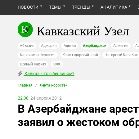
НОВОСТИ
ТЕМЫ
ТРЕНДЫ
АНАЛИТИКА
Кавказский Узел
Абхазия
Аджария
Адыгея
Азербайджан
Армения
А
Карачаево-Черкесия
Краснодарский край
Нагорный Карабах
Южный Кавказ
ЮФО
Кавказ: что с бензином?
Главная
/
Лента новостей
22:30,
24 апреля 2012
В Азербайджане арес
заявил о жестоком об