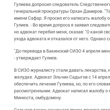
Гулиева допросил следователь Следственног
генеральной прокуратуры Орхан Дамиров. "Т
имени Сафар. Я просил его написать жалобу о 
Гулиев. - Во время допроса я заявил следоват
но адвокат перебил меня, сказав: "О какой с
ухода адвоката и отказался от него. Однако с
"До перевода в Бакинский СИЗО 4 апреля мен
- утверждает Гулиев.
В СИЗО журналисту стали давать лекарства, н
желудке. Адвокат Эльчин Садыгов с 14 апре
обеспечить лечение Гулиева, но, по его слов
рассмотренными. Адвокат написал жалобу о 
Минюста, омбудсмену.
Садыгов также защищает права другого арест