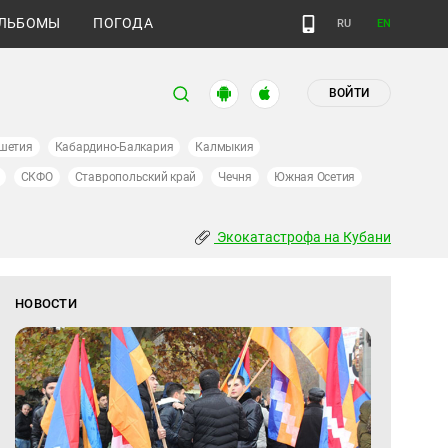
ЛЬБОМЫ
ПОГОДА
RU
EN
ВОЙТИ
шетия
Кабардино-Балкария
Калмыкия
СКФО
Ставропольский край
Чечня
Южная Осетия
Экокатастрофа на Кубани
НОВОСТИ