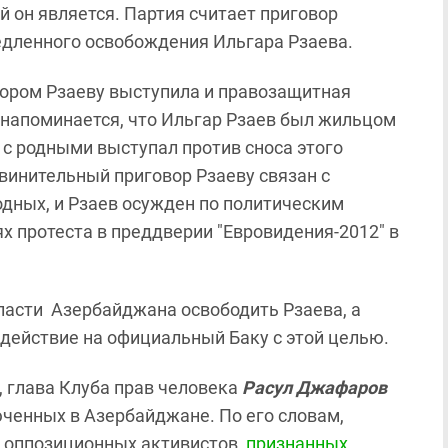
й он является. Партия считает приговор
едленного освобождения Ильгара Рзаева.
вором Рзаеву выступила и правозащитная
 напоминается, что Ильгар Рзаев был жильцом
 с родными выступал против сноса этого
бвинительный приговор Рзаеву связан с
одных, и Рзаев осужден по политическим
х протеста в преддверии "Евровидения-2012" в
ласти Азербайджана освободить Рзаева, а
ействие на официальный Баку с этой целью.
 глава Клуба прав человека
Расул Джафаров
юченных в Азербайджане. По его словам,
 оппозиционных активистов,
признанных