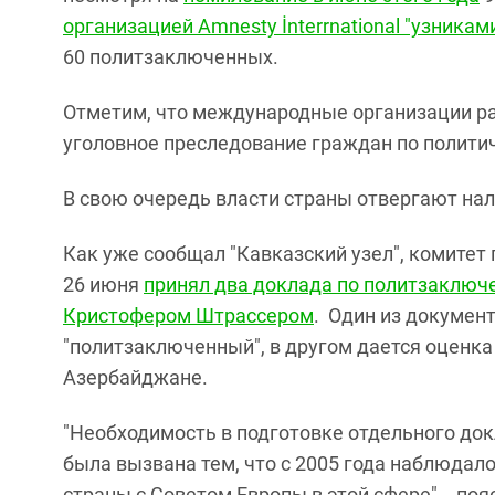
организацией Amnesty İnterrnational "узникам
60 политзаключенных.
Отметим, что международные организации ра
уголовное преследование граждан по полити
В свою очередь власти страны отвергают на
Как уже сообщал "Кавказский узел", комитет
26 июня
принял два доклада по политзаклю
Кристофером Штрассером
. Один из докумен
"политзаключенный", в другом дается оценк
Азербайджане.
"Необходимость в подготовке отдельного д
была вызвана тем, что с 2005 года наблюдало
страны с Советом Европы в этой сфере", - п