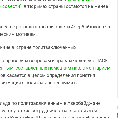
и совести"
, в тюрьмах страны остаются не менее
нее не раз критиковали власти Азербайджана за
ческим мотивам.
личие в стране политзаключенных.
 по правовым вопросам и правам человека ПАСЕ
ченным, составленных немецким парламентарием
тов касается в целом определения понятия
а ситуации с политзаключенными в
оклада по политзаключенным в Азербайджане
сь отсутствие сотрудничества властей этой
ояснил Кристофер Штрассер на пресс-конференции