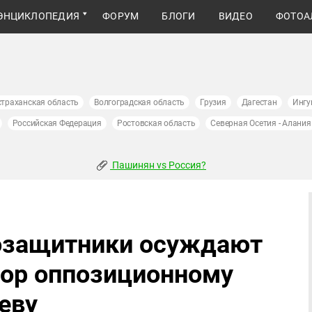
ЭНЦИКЛОПЕДИЯ
ФОРУМ
БЛОГИ
ВИДЕО
ФОТОА
страханская область
Волгоградская область
Грузия
Дагестан
Ингу
Российская Федерация
Ростовская область
Северная Осетия - Алания
Пашинян vs Россия?
озащитники осуждают
вор оппозиционному
еву