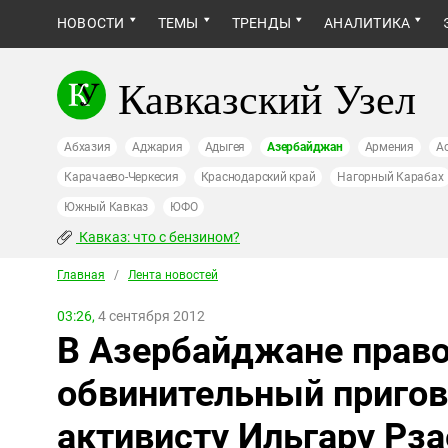
НОВОСТИ
ТЕМЫ
ТРЕНДЫ
АНАЛИТИКА
Кавказский Узел
Абхазия
Аджария
Адыгея
Азербайджан
Армения
А
Карачаево-Черкесия
Краснодарский край
Нагорный Карабах
Южный Кавказ
ЮФО
Кавказ: что с бензином?
Главная
/
Лента новостей
03:26,
4 сентября 2012
В Азербайджане прав
обвинительный приго
активисту Ильгару Рза