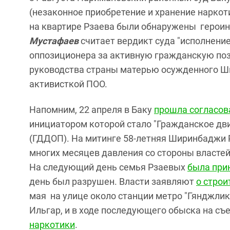
(незаконное приобретение и хранение наркот
на квартире Рзаева были обнаружены героин
Мустафаев
считает вердикт суда "исполнени
оппозиционера за активную гражданскую поз
руководства страны матерью осужденного Ш
активисткой ПОО.
Напомним, 22 апреля в Баку
прошла согласов
инициатором которой стало "Гражданское дв
(ГДДОП). На митинге 58-летняя Ширинбаджи Р
многих месяцев давления со стороны властей
На следующий день семья Рзаевых
была при
день был разрушен. Власти заявляют
о строи
мая на улице около станции метро "Гянджли
Ильгар, и в ходе последующего обыска на с
наркотики
.