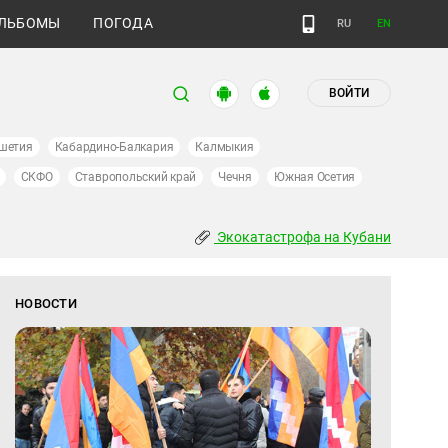
ЛЬБОМЫ
ПОГОДА
RU
EN
ВОЙТИ
шетия
Кабардино-Балкария
Калмыкия
СКФО
Ставропольский край
Чечня
Южная Осетия
Экокатастрофа на Кубани
НОВОСТИ