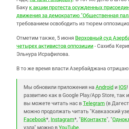
Баку
к акции протеста осужденных присоеди
движения за демократию "Общественная пал
требованием освободить из тюрем оппозици
Отметим также, 5 июня
Верховный суд Азерб
четырех активистов оппозиции
- Сахиба Кери
Эльнура Исрафилова.
В то же время власти Азербайджана отрицаю
Мы обновили приложения на
Android
и
IOS
развитию как в Google Play/App Store, так 
вы можете читать нас в
Telegram
(в Дагест
можно продолжать читать "Кавказский узел"
Facebook
*,
Instagram
*, "
ВКонтакте
", "
Однок
узла" можно в
YouTube
.