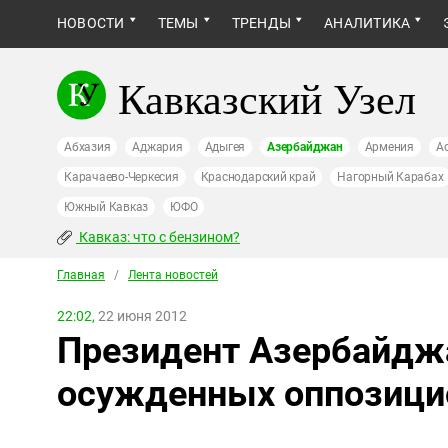
НОВОСТИ
ТЕМЫ
ТРЕНДЫ
АНАЛИТИКА
Кавказский Узел
Абхазия
Аджария
Адыгея
Азербайджан
Армения
А
Карачаево-Черкесия
Краснодарский край
Нагорный Карабах
Южный Кавказ
ЮФО
Кавказ: что с бензином?
Главная
/
Лента новостей
22:02,
22 июня 2012
Президент Азербайдж
осужденных оппозици