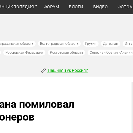
ЭНЦИКЛОПЕДИЯ
ФОРУМ
БЛОГИ
ВИДЕО
ФОТОА
страханская область
Волгоградская область
Грузия
Дагестан
Ингу
Российская Федерация
Ростовская область
Северная Осетия - Алания
Пашинян vs Россия?
ана помиловал
онеров