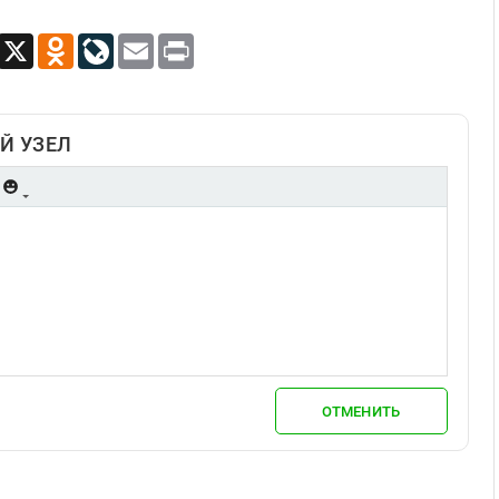
App
Viber
X
Odnoklassniki
LiveJournal
Email
Print
Й УЗЕЛ
ОТМЕНИТЬ