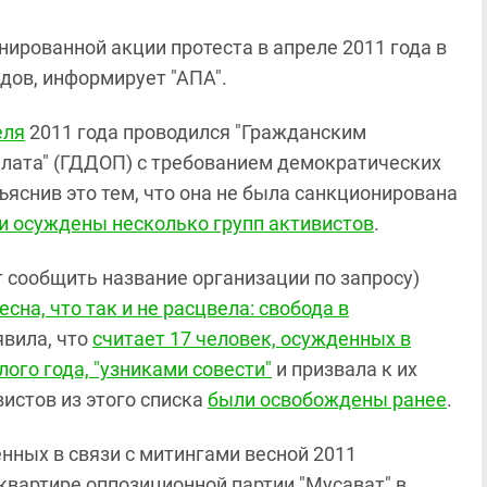
ированной акции протеста в апреле 2011 года в
удов, информирует
"
АПА
"
.
еля
2011 года проводился "Гражданским
лата" (ГДДОП) с требованием демократических
бъяснив это тем, что она не была санкционирована
и осуждены несколько групп активистов
.
т сообщить название организации по запросу)
сна, что так и не расцвела: свобода в
явила, что
считает 17 человек, осужденных в
лого года, "узниками совести"
и призвала к их
истов из этого списка
были освобождены ранее
.
нных в связи с митингами весной 2011
б-квартире оппозиционной партии "Мусават" в