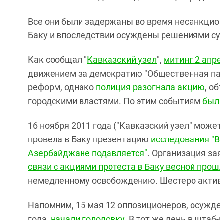
Все они были задержаны во время несанкцион
Баку и впоследствии осуждены решениями с
Как сообщал "
Кавказский узел
",
митинг 2 апр
движением за демократию "Общественная па
реформ, однако
полиция разогнала акцию
, о
городскими властями. По этим событиям
был
16 ноября 2011 года ("Кавказский узел" може
провела в Баку презентацию
исследования "Ве
Азербайджане подавляется"
. Организация за
связи с акциями протеста в Баку весной прош
немедленному освобождению. Шестеро актив
Напомним, 15 мая 12 оппозиционеров, осужде
года,
начали голодовку
. В тот же день в шта