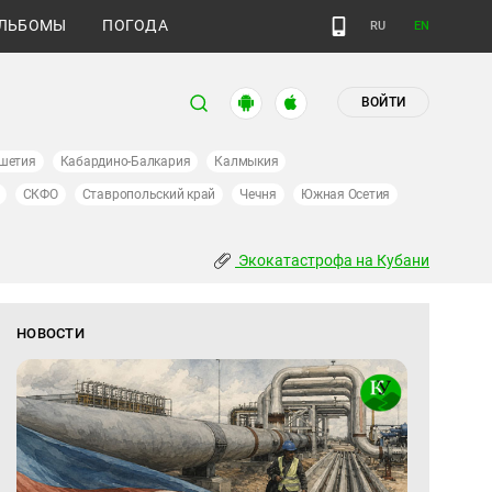
ЛЬБОМЫ
ПОГОДА
RU
EN
ВОЙТИ
шетия
Кабардино-Балкария
Калмыкия
СКФО
Ставропольский край
Чечня
Южная Осетия
Экокатастрофа на Кубани
НОВОСТИ