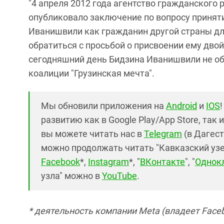
"4 апреля 2012 года агентство гражданского
опубликовало заключение по вопросу принят
Иванишвили как гражданин другой страны дл
обратиться с просьбой о присвоении ему дво
сегодняшний день Бидзина Иванишвили не обр
коалиции "Грузинская мечта".
Мы обновили приложения на
Android
и
IOS
развитию как в Google Play/App Store, так 
вы можете читать нас в
Telegram
(в Дагест
можно продолжать читать "Кавказский узел"
Facebook
*,
Instagram
*, "
ВКонтакте
", "
Однок
узла" можно в
YouTube
.
* деятельность компании Meta (владеет Faceb