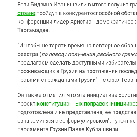
Если Бидзина Иванишвили в итоге получит гр
стране
пройдут в конкурентоспособной обстан
конференции лидер Христиан-демократическо
Таргамадзе.
"И чтобы не терять время на повторное обра
реестра (
по поводу получения двойного граж
предлагаем сделать доступными избирательн
проживающих в Грузии на протяжении послед
правами с гражданами Грузии", - сказал Геор
Он также отметил, что эта инициатива христ
проект
конституционных поправок, инициир
подготовлена и не представлена, ее предста
ознакомиться с ее формулировкой", - уточня
парламента Грузии Павле Кублашвили.