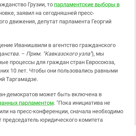
ажданство Грузии, то
парламентские выборы в
овке, заявил на сегодняшней пресс-
го движения, депутат парламента Георгий
щение Иванишвили в агентство гражданского
данства.
–
Прим. "Кавказского узла"
), мы
ые процессы для граждан стран Евросоюза,
них 10 лет. Чтобы они пользовались равными
гий Таргамадзе.
иан-демократов может быть включена в
ованных парламентом
. "Пока инициатива не
вили на пресс-конференции, сначала необходимо
ет председатель юридического комитета