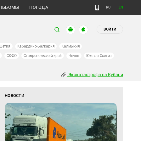
ЛЬБОМЫ
ПОГОДА
RU
EN
ВОЙТИ
шетия
Кабардино-Балкария
Калмыкия
СКФО
Ставропольский край
Чечня
Южная Осетия
Экокатастрофа на Кубани
НОВОСТИ