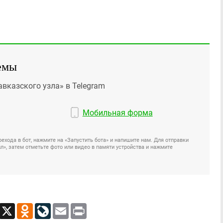
емы
авказского узла» в Telegram
Мобильная форма
ехода в бот, нажмите на «Запустить бота» и напишите нам. Для отправки
», затем отметьте фото или видео в памяти устройства и нажмите
App
Viber
X
Odnoklassniki
LiveJournal
Email
Print