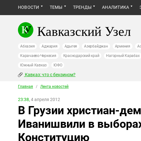
НОВОСТИ
ТЕМЫ
ТРЕНДЫ
АНАЛИТИКА
Кавказский Узел
Абхазия
Аджария
Адыгея
Азербайджан
Армения
А
Карачаево-Черкесия
Краснодарский край
Нагорный Карабах
Южный Кавказ
ЮФО
Кавказ: что с бензином?
Главная
/
Лента новостей
23:38,
4 апреля 2012
В Грузии христиан-де
Иванишвили в выбора
Конституцию