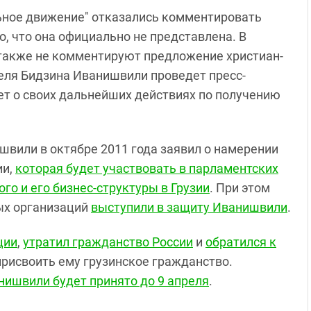
ьное движение" отказались комментировать
о, что она официально не представлена. В
 также не комментируют предложение христиан-
реля Бидзина Иванишвили проведет пресс-
ет о своих дальнейших действиях по получению
ишвили в октябре 2011 года заявил о намерении
ии,
которая будет участвовать в парламентских
ого и его бизнес-структуры в Грузии
. При этом
ых организаций
выступили в защиту Иванишвили
.
ции
,
утратил гражданство России
и
обратился к
присвоить ему грузинское гражданство.
нишвили будет принято до 9 апреля
.