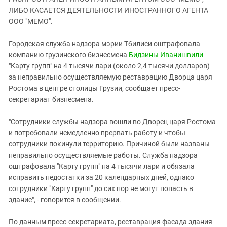
ЗАСТАВЛЯЕТ
Дагестан
ЛИБО КАСАЕТСЯ ДЕЯТЕЛЬНОСТИ ИНОСТРАННОГО АГЕНТА
КАВКАЗ ЗА ПАЛЕСТИНУ
ООО "МЕМО".
Ингушетия
ИНАКОМЫСЛИЕ В ЧЕЧНЕ
Кабардино-Балкария
ПРЕСЛЕДОВАНИЕ АКТИВИСТОВ
Городская служба надзора мэрии Тбилиси оштрафовала
МОБИЛИЗАЦИЯ И ПРОТЕСТЫ
компанию грузинского бизнесмена
Бидзины Иванишвили
Калмыкия
"Карту групп" на 4 тысячи лари (около 2,4 тысячи долларов)
Карачаево-Черкесия
за неправильно осуществляемую реставрацию Дворца царя
Краснодарский край
Ростома в центре столицы Грузии, сообщает пресс-
секретариат бизнесмена.
Нагорный Карабах
Российская Федерация
"Сотрудники службы надзора вошли во Дворец царя Ростома
и потребовали немедленно прервать работу и чтобы
Ростовская область
сотрудники покинули территорию. Причиной были названы
Северная Осетия - Алания
неправильно осуществляемые работы. Служба надзора
СКФО
оштрафовала "Карту групп" на 4 тысячи лари и обязала
исправить недостатки за 20 календарных дней, однако
Ставропольский край
сотрудники "Карту групп" до сих пор не могут попасть в
Чечня
здание", - говорится в сообщении.
Южная Осетия
По данным пресс-секретариата, реставрация фасада здания