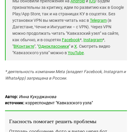
Мы обновили приложения на
Android
и
IOS
! Будем
признательны за критику, идеи по развитию как в Google
Play/App Store, так и на страницах КУ в соцсетях. Без
установки VPN вы можете читать нас в
Telegram
(в
Дагестане, Чечне и Ингушетии – с VPN). Через VPN
можно продолжать читать "Кавказский узел" на сайте,
как обычно, и в соцсетях
Facebook
*,
Instagram
*,
"
ВКонтакте
", "
Одноклассники
" и
X
. Смотреть видео
"Кавказского узла" можно в
YouTube
.
* деятельность компании Meta (владеет Facebook, Instagram и
WhatsApp) запрещена в России.
Автор:
Инна Кукуджанова
источник:
корреспондент "Кавказского узла"
Гласность помогает решить проблемы
Отправь сообщение, фото и видео через бот