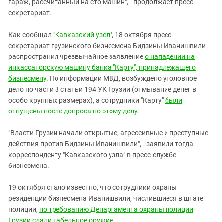
гараж, рассчитанный на сто машин", - продолжает пресс-
секретариат.
Как сообщал "
Кавказский узел
", 18 октября пресс-
секретариат грузинского бизнесмена Бидзины Иванишвили
распространил чрезвычайное заявление
о нападении на
инкассаторскую машину банка "Карту", принадлежащего
бизнесмену
. По информации МВД, возбуждено уголовное
дело по части 3 статьи 194 УК Грузии (отмывание денег в
особо крупных размерах), а сотрудники "Карту"
были
отпущены после допроса по этому делу
.
"Власти Грузии начали открытые, агрессивные и преступные
действия против Бидзины Иванишвили", - заявили тогда
корреспонденту "Кавказского узла" в пресс-службе
бизнесмена.
19 октября стало известно, что сотрудники охраны
резиденции бизнесмена Иванишвили, числившиеся в штате
полиции,
по требованию Департамента охраны полиции
Грузии сдали табельное оружие
.