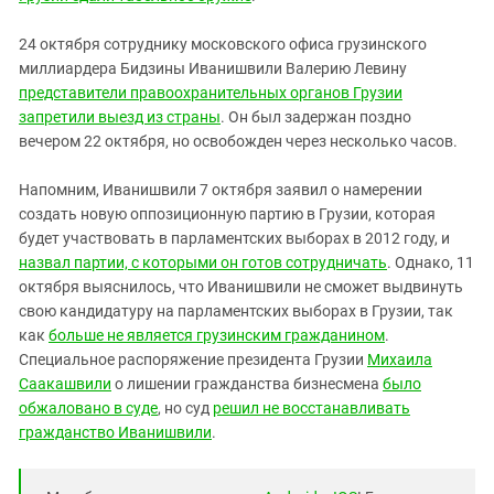
24 октября сотруднику московского офиса грузинского
миллиардера Бидзины Иванишвили Валерию Левину
представители правоохранительных органов Грузии
запретили выезд из страны
. Он был задержан поздно
вечером 22 октября, но освобожден через несколько часов.
Напомним, Иванишвили 7 октября заявил о намерении
создать новую оппозиционную партию в Грузии, которая
будет участвовать в парламентских выборах в 2012 году, и
назвал партии, с которыми он готов сотрудничать
. Однако, 11
октября выяснилось, что Иванишвили не сможет выдвинуть
свою кандидатуру на парламентских выборах в Грузии, так
как
больше не является грузинским гражданином
.
Специальное распоряжение президента Грузии
Михаила
Саакашвили
о лишении гражданства бизнесмена
было
обжаловано в суде
, но суд
решил не восстанавливать
гражданство Иванишвили
.