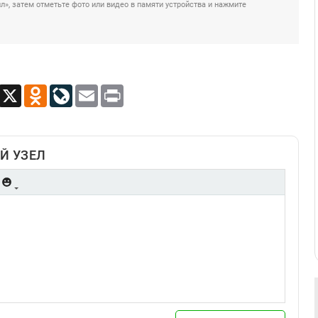
», затем отметьте фото или видео в памяти устройства и нажмите
App
Viber
X
Odnoklassniki
LiveJournal
Email
Print
Й УЗЕЛ