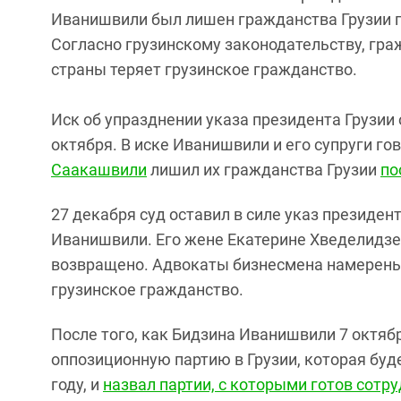
Иванишвили был лишен гражданства Грузии п
Согласно грузинскому законодательству, гр
страны теряет грузинское гражданство.
Иск об упразднении указа президента Грузии
октября. В иске Иванишвили и его супруги го
Саакашвили
лишил их гражданства Грузии
по
27 декабря суд оставил в силе указ президе
Иванишвили. Его жене Екатерине Хведелидзе
возвращено. Адвокаты бизнесмена намерены
грузинское гражданство.
После того, как Бидзина Иванишвили 7 октяб
оппозиционную партию в Грузии, которая буд
году, и
назвал партии, с которыми готов сотр