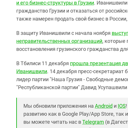
и его бизнес-структуры в Грузии
. Иванишвили 
гражданство Грузии и отказаться от российск
также намерен продать свой бизнес в России,
В защиту Иванишвили с начала ноября
выступ
неправительственных организаций
, которые
восстановления грузинского гражданства дл
В Тбилиси 11 декабря
прошла презентация дв
Иванишвили
. 14 декабря пресс-секретариат
лидер партии "Наша Грузия - Свободные дем
"Республиканской партии" Давид Усупашвил
Мы обновили приложения на
Android
и
IOS
развитию как в Google Play/App Store, так 
вы можете читать нас в
Telegram
(в Дагест