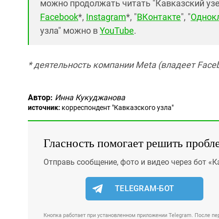
можно продолжать читать "Кавказский узел"
Facebook
*,
Instagram
*, "
ВКонтакте
", "
Однок
узла" можно в
YouTube
.
* деятельность компании Meta (владеет Faceb
Автор:
Инна Кукуджанова
источник:
корреспондент "Кавказского узла"
Гласность помогает решить пробл
Отправь сообщение, фото и видео через бот «К
TELEGRAM-БОТ
Кнопка работает при установленном приложении Telegram. После пер