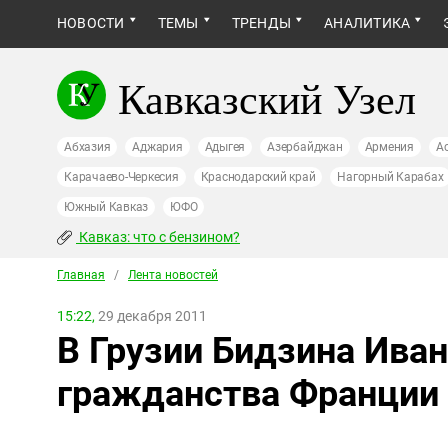
НОВОСТИ
ТЕМЫ
ТРЕНДЫ
АНАЛИТИКА
Кавказский Узел
Абхазия
Аджария
Адыгея
Азербайджан
Армения
А
Карачаево-Черкесия
Краснодарский край
Нагорный Карабах
Южный Кавказ
ЮФО
Кавказ: что с бензином?
Главная
/
Лента новостей
15:22,
29 декабря 2011
В Грузии Бидзина Ива
гражданства Франции