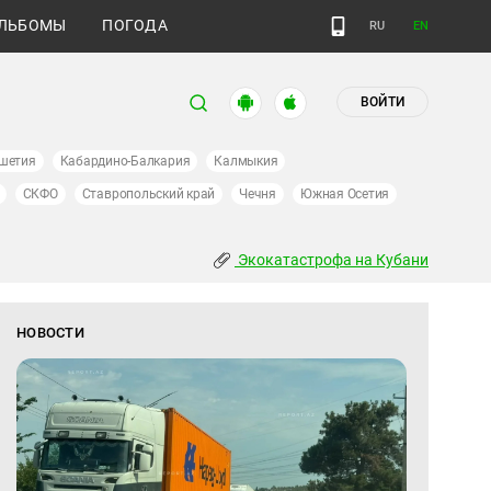
ЛЬБОМЫ
ПОГОДА
RU
EN
ВОЙТИ
шетия
Кабардино-Балкария
Калмыкия
СКФО
Ставропольский край
Чечня
Южная Осетия
Экокатастрофа на Кубани
НОВОСТИ