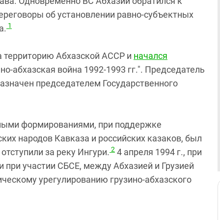
ава. Одновременно ВС Абхазии обратился к
переговоры об установлении равно-субъектных
1
а.
на территорию Абхазской АССР и
начался
ино-абхазская война 1992-1993 гг.". Председатель
назначен председателем Государственного
нными формированиями, при поддержке
ких народов Кавказа и российских казаков, был
2
 отступили за реку Ингури.
4 апреля 1994 г., при
 при участии СБСЕ, между Абхазией и Грузией
ическому урегулированию грузино-абхазского