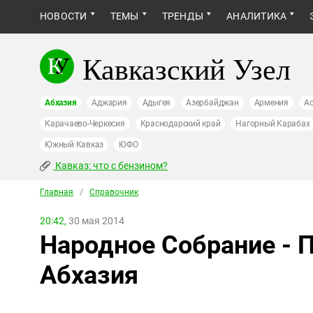
НОВОСТИ
ТЕМЫ
ТРЕНДЫ
АНАЛИТИКА
Кавказский Узел
Абхазия
Аджария
Адыгея
Азербайджан
Армения
Ас
Карачаево-Черкесия
Краснодарский край
Нагорный Карабах
Южный Кавказ
ЮФО
Кавказ: что с бензином?
Главная
/
Справочник
20:42,
30 мая 2014
Народное Собрание - 
Абхазия