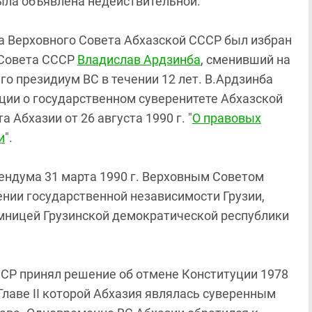
ыла объявлена недействительной.
ма Верховного Совета Абхазской СССР был избран
 Совета СССР
Владислав Ардзинба
, сменивший на
го президиум ВС в течении 12 лет. В.Ардзинба
ции о государственном суверенитете Абхазской
 Абхазии от 26 августа 1990 г. "
О правовых
и
".
рендума 31 марта 1990 г. Верховным Советом
ении государственной независимости Грузии,
мницей Грузинской демократической республики
ССР принял решение об отмене Конституции 1978
о Главе II которой Абхазия являлась суверенным