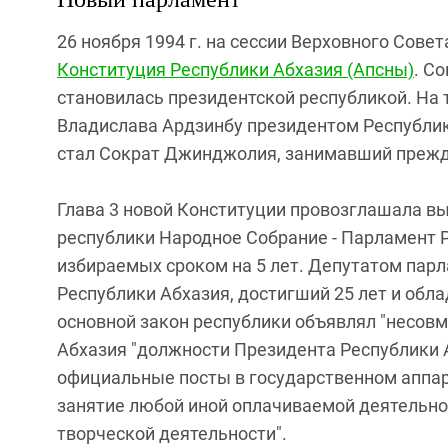
26 ноября 1994 г. на сессии Верховного Сове
Конституция Республики Абхазия (Апсны)
. С
становилась президентской республикой. На 
Владислава Ардзинбу президентом Республик
стал Сократ Джинджолия, занимавший прежде
Глава 3 новой Конституции провозглашала в
республики Народное Собрание - Парламент Р
избираемых сроком на 5 лет. Депутатом пар
Республики Абхазия, достигший 25 лет и об
основной закон республики объявлял "несов
Абхазия "должности Президента Республики 
официальные посты в государственном аппарат
занятие любой иной оплачиваемой деятельно
творческой деятельности".