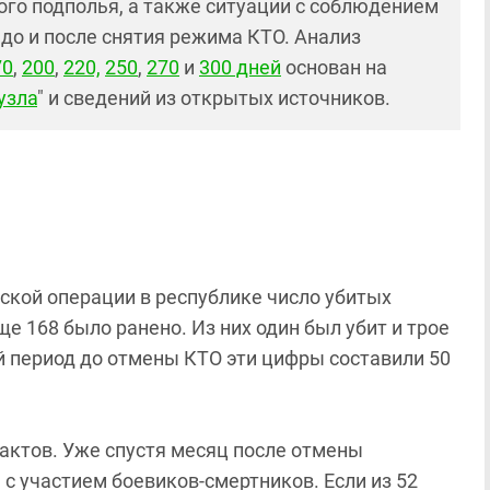
ого подполья, а также ситуации с соблюдением
 до и после снятия режима КТО. Анализ
70
,
200
,
220,
250
,
270
и
300 дней
основан на
узла
" и сведений из открытых источников.
ской операции в республике число убитых
ще 168 было ранено. Из них один был убит и трое
й период до отмены КТО эти цифры составили 50
рактов. Уже спустя месяц после отмены
с участием боевиков-смертников. Если из 52