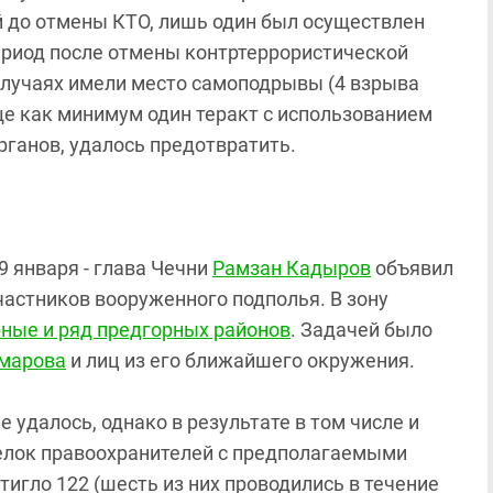
й до отмены КТО, лишь один был осуществлен
ериод после отмены контртеррористической
 случаях имели место самоподрывы (4 взрыва
ще как минимум один теракт с использованием
ганов, удалось предотвратить.
9 января - глава Чечни
Рамзан Кадыров
объявил
астников вооруженного подполья. В зону
рные и ряд предгорных районов
. Задачей было
марова
и лиц из его ближайшего окружения.
 удалось, однако в результате в том числе и
релок правоохранителей с предполагаемыми
игло 122 (шесть из них проводились в течение