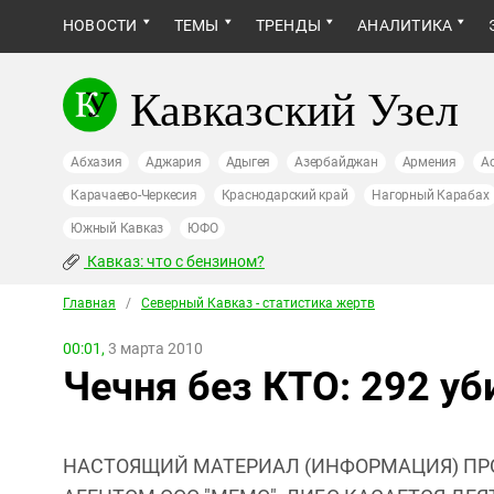
НОВОСТИ
ТЕМЫ
ТРЕНДЫ
АНАЛИТИКА
Кавказский Узел
Абхазия
Аджария
Адыгея
Азербайджан
Армения
А
Карачаево-Черкесия
Краснодарский край
Нагорный Карабах
Южный Кавказ
ЮФО
Кавказ: что с бензином?
Главная
/
Северный Кавказ - статистика жертв
00:01,
3 марта 2010
Чечня без КТО: 292 уб
НАСТОЯЩИЙ МАТЕРИАЛ (ИНФОРМАЦИЯ) ПР