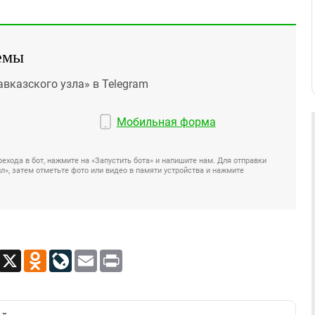
емы
авказского узла» в Telegram
Мобильная форма
ехода в бот, нажмите на «Запустить бота» и напишите нам. Для отправки
», затем отметьте фото или видео в памяти устройства и нажмите
App
Viber
X
Odnoklassniki
LiveJournal
Email
Print