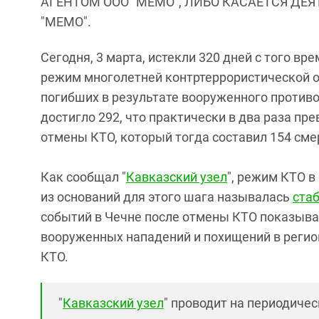
АГЕНТОМ ООО "МЕМО", ЛИБО КАСАЕТСЯ ДЕ
"МЕМО".
Сегодня, 3 марта, истекли 320 дней с того в
режим многолетней контртеррористической о
погибших в результате вооруженного противо
достигло 292, что практически в два раза п
отмены КТО, который тогда составил 154 сме
Как сообщал "
Кавказский узел
", режим КТО 
из оснований для этого шага называлась
ста
событий в Чечне после отмены КТО показывае
вооруженных нападений и похищений в регио
КТО.
"
Кавказский узел
" проводит на периодиче