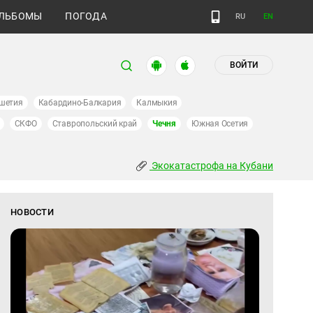
ЛЬБОМЫ
ПОГОДА
RU
EN
ВОЙТИ
шетия
Кабардино-Балкария
Калмыкия
СКФО
Ставропольский край
Чечня
Южная Осетия
Экокатастрофа на Кубани
НОВОСТИ