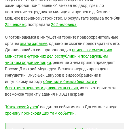
заминированной "Газелью", въехал во двор, где шло
построение сотрудников милиции, и привел в действие
мощное взрывное устройство. В результате взрыва погибли
25 человек
, пострадали
262 человека
.
О готовившемся в Ингушетии теракте правоохранительные
органы
знали заранее
, однако не смогли предотвратить его.
Данная ошибка сил правопорядка
привела к смещению
министра внутренних дел республики и последующим
чисткам рядов милиции
, решение о чем принял президент
России Дмитрий Медведев. В свою очередь президент
Ингушетии Юнус-Бек Евкуров в видеообращении к
ингушскому народу
обвинил в безалаберности и
безответственности должностных лиц
, из-за которых стал
возможен теракт у здания РОВД Назрани.
"
Кавказский узел
" следит за событиями в Дагестане и ведет
хронику происходящих там событий
.