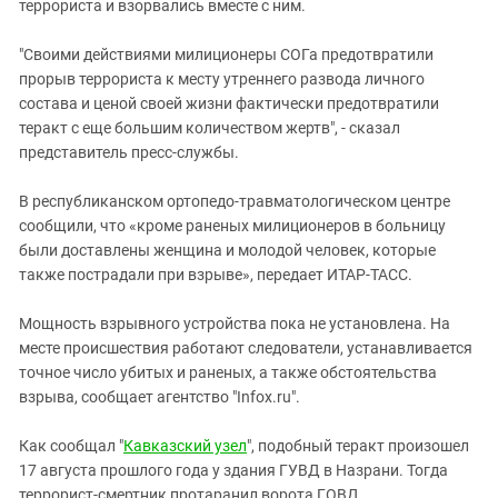
Южный Кавказ
террориста и взорвались вместе с ним.
ЮФО
"Своими действиями милиционеры СОГа предотвратили
прорыв террориста к месту утреннего развода личного
состава и ценой своей жизни фактически предотвратили
теракт с еще большим количеством жертв", - сказал
представитель пресс-службы.
В республиканском ортопедо-травматологическом центре
сообщили, что «кроме раненых милиционеров в больницу
были доставлены женщина и молодой человек, которые
также пострадали при взрыве», передает ИТАР-ТАСС.
Мощность взрывного устройства пока не установлена. На
месте происшествия работают следователи, устанавливается
точное число убитых и раненых, а также обстоятельства
взрыва, сообщает агентство "Infox.ru".
Как сообщал "
Кавказский узел
", подобный теракт произошел
17 августа прошлого года у здания ГУВД в Назрани. Тогда
террорист-смертник протаранил ворота ГОВД