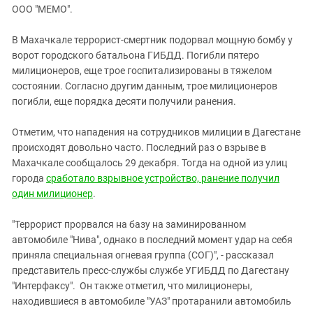
ЗАСТАВЛЯЕТ
ООО "МЕМО".
Дагестан
КАВКАЗ ЗА ПАЛЕСТИНУ
Ингушетия
ИНАКОМЫСЛИЕ В ЧЕЧНЕ
В Махачкале террорист-смертник подорвал мощную бомбу у
ворот городского батальона ГИБДД. Погибли пятеро
Кабардино-Балкария
ПРЕСЛЕДОВАНИЕ АКТИВИСТОВ
милиционеров, еще трое госпитализированы в тяжелом
МОБИЛИЗАЦИЯ И ПРОТЕСТЫ
Калмыкия
состоянии. Согласно другим данным, трое милиционеров
Карачаево-Черкесия
погибли, еще порядка десяти получили ранения.
Краснодарский край
Отметим, что нападения на сотрудников милиции в Дагестане
Нагорный Карабах
происходят довольно часто. Последний раз о взрыве в
Махачкале сообщалось 29 декабря. Тогда на одной из улиц
Российская Федерация
города
сработало взрывное устройство, ранение получил
Ростовская область
один милиционер
.
Северная Осетия - Алания
"Террорист прорвался на базу на заминированном
СКФО
автомобиле "Нива", однако в последний момент удар на себя
Ставропольский край
приняла специальная огневая группа (СОГ)", - рассказал
представитель пресс-службы службе УГИБДД по Дагестану
Чечня
"Интерфаксу". Он также отметил, что милиционеры,
Южная Осетия
находившиеся в автомобиле "УАЗ" протаранили автомобиль