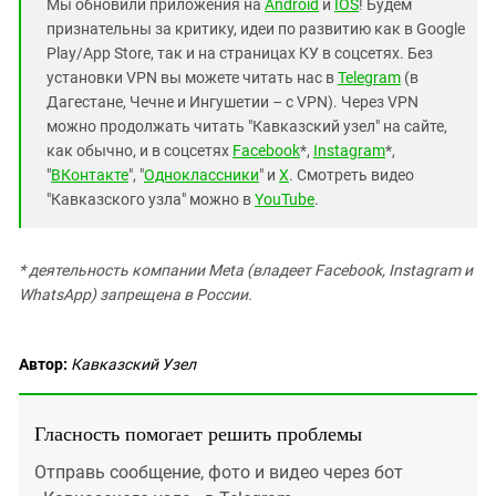
Мы обновили приложения на
Android
и
IOS
! Будем
признательны за критику, идеи по развитию как в Google
Play/App Store, так и на страницах КУ в соцсетях. Без
установки VPN вы можете читать нас в
Telegram
(в
Дагестане, Чечне и Ингушетии – с VPN). Через VPN
можно продолжать читать "Кавказский узел" на сайте,
как обычно, и в соцсетях
Facebook
*,
Instagram
*,
"
ВКонтакте
", "
Одноклассники
" и
X
. Смотреть видео
"Кавказского узла" можно в
YouTube
.
* деятельность компании Meta (владеет Facebook, Instagram и
WhatsApp) запрещена в России.
Автор:
Кавказский Узел
Гласность помогает решить проблемы
Отправь сообщение, фото и видео через бот