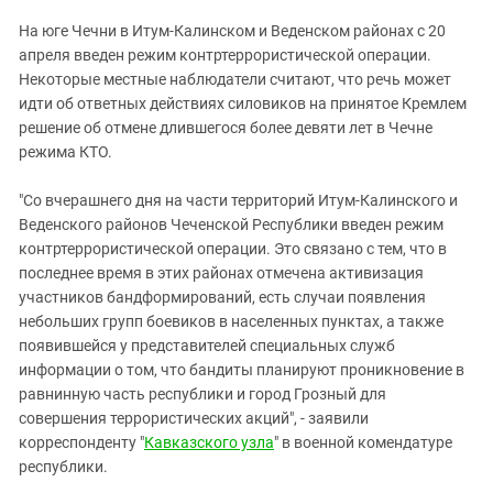
ЗАСТАВЛЯЕТ
Дагестан
На юге Чечни в Итум-Калинском и Веденском районах с 20
КАВКАЗ ЗА ПАЛЕСТИНУ
Ингушетия
апреля введен режим контртеррористической операции.
ИНАКОМЫСЛИЕ В ЧЕЧНЕ
Некоторые местные наблюдатели считают, что речь может
Кабардино-Балкария
ПРЕСЛЕДОВАНИЕ АКТИВИСТОВ
идти об ответных действиях силовиков на принятое Кремлем
МОБИЛИЗАЦИЯ И ПРОТЕСТЫ
Калмыкия
решение об отмене длившегося более девяти лет в Чечне
режима КТО.
Карачаево-Черкесия
Краснодарский край
"Со вчерашнего дня на части территорий Итум-Калинского и
Нагорный Карабах
Веденского районов Чеченской Республики введен режим
контртеррористической операции. Это связано с тем, что в
Российская Федерация
последнее время в этих районах отмечена активизация
Ростовская область
участников бандформирований, есть случаи появления
небольших групп боевиков в населенных пунктах, а также
Северная Осетия - Алания
появившейся у представителей специальных служб
СКФО
информации о том, что бандиты планируют проникновение в
равнинную часть республики и город Грозный для
Ставропольский край
совершения террористических акций", - заявили
Чечня
корреспонденту "
Кавказского узла
" в военной комендатуре
Южная Осетия
республики.