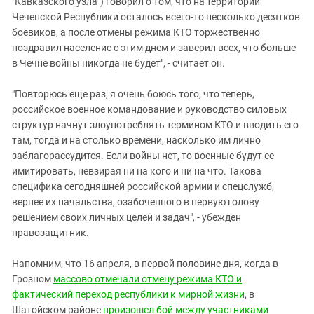
"Кавказского узла") говорил о том, что на территории
Чеченской Республики осталось всего-то несколько десятков
боевиков, а после отмены режима КТО торжественно
поздравил население с этим днем и заверил всех, что больше
в Чечне войны никогда не будет", - считает он.
"Повторюсь еще раз, я очень боюсь того, что теперь,
российское военное командование и руководство силовых
структур начнут злоупотреблять термином КТО и вводить его
там, тогда и на столько времени, насколько им лично
заблагорассудится. Если войны нет, то военные будут ее
имитировать, невзирая ни на кого и ни на что. Такова
специфика сегодняшней российской армии и спецслужб,
вернее их начальства, озабоченного в первую голову
решением своих личных целей и задач", - убежден
правозащитник.
Напомним, что 16 апреля, в первой половине дня, когда в
Грозном
массово отмечали отмену режима КТО и
фактический переход республики к мирной жизни
, в
Шатойском районе
произошел бой между участниками