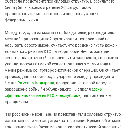
обстрела представителей силовых структур. В результате
были убиты восемь и ранены 20 сотрудников
правоохранительных органов и военнослужащих
федеральных сил.
Между тем, один из местных наблюдателей, руководитель
местной правозащитной организации, попросивший не
называть своего имени, считает, что введение пусть даже и
локального режима КТО на территории Чечни, означает
своего рода ответный шаг военных и силовиков, которые не
удовлетворены отменой существовавшего с 1999 года в
Чечне режима контртеррористической операции. Он считает
происходящее своего рода ударом по имиджу президента
Чечни
Рамзана Кадырова
, поздравившего свой народ "с
завершение войны" и объявившего 16 апреля (
день
официальной отмены КТО в республике
) национальным
праздником.
"Ни российские военные, ни представители силовых структур,
естественно, не может устраивать решение Кремля об отмене
так называемого "режима контртеррористической операции".