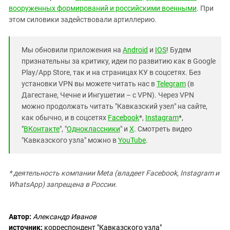
вооруженных формирований и российскими военными
. При
этом силовики задействовали артиллерию.
Мы обновили приложения на
Android
и
IOS
! Будем
признательны за критику, идеи по развитию как в Google
Play/App Store, так и на страницах КУ в соцсетях. Без
установки VPN вы можете читать нас в
Telegram
(в
Дагестане, Чечне и Ингушетии – с VPN). Через VPN
можно продолжать читать "Кавказский узел" на сайте,
как обычно, и в соцсетях
Facebook
*,
Instagram
*,
"
ВКонтакте
", "
Одноклассники
" и
X
. Смотреть видео
"Кавказского узла" можно в
YouTube
.
* деятельность компании Meta (владеет Facebook, Instagram и
WhatsApp) запрещена в России.
Автор:
Александр Иванов
источник:
корреспондент "Кавказского узла"