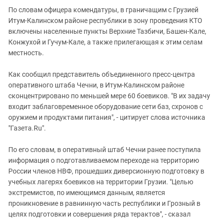
Южный Кавказ
По словам офицера комендатуры, в граничащим с Грузией
ЮФО
Итум-Калинском районе республики в зону проведения КТО
включены населенные пункты Верхние Тазбичи, Башен-Кале,
Конжухой и Гучум-Кале, а также прилегающая к этим селам
местность.
Как сообщил представитель объединенного пресс-центра
оперативного штаба Чечни, в Итум-Калинском районе
сконцентрировано по меньшей мере 60 боевиков. "В их задачу
входит заблаговременное оборудование сети баз, схронов с
оружием и продуктами питания", - цитирует слова источника
"Газета.Ru".
По его словам, в оперативный штаб Чечни ранее поступила
информация о подготавливаемом переходе на территорию
России членов НВФ, прошедших диверсионную подготовку в
учебных лагерях боевиков на территории Грузии. "Целью
экстремистов, по имеющимся данным, является
проникновение в равнинную часть республики и Грозный в
целях подготовки и совершения ряда терактов", - сказал