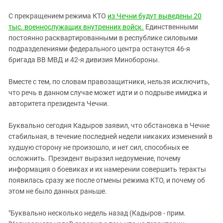
С прекращением режима КТО
из Чечни будут выведены 20
тыс. военнослужащих внутренних войск.
Единственными
постоянно расквартированными в республике силовыми
подразделениями федерального центра останутся 46-я
бригада ВВ МВД и 42-я дивизия Минобороны.
Вместе с тем, по словам правозащитники, нельзя исключить,
что речь в данном случае может идти и о подрыве имиджа и
авторитета президента Чечни.
Буквально сегодня Кадыров заявил, что обстановка в Чечне
стабильная, в течение последней недели никаких изменений в
худшую сторону не произошло, и нет сил, способных ее
осложнить. Президент выразил недоумение, почему
информация о боевиках и их намерении совершить теракты
появилась сразу же после отмены режима КТО, и почему об
этом не было данных раньше.
"Буквально несколько недель назад (Кадыров - прим.