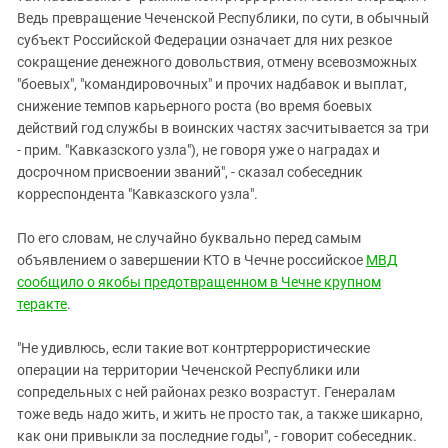
Ведь превращение Чеченской Республики, по сути, в обычный
субъект Российской Федерации означает для них резкое
сокращение денежного довольствия, отмену всевозможных
"боевых", "командировочных" и прочих надбавок и выплат,
снижение темпов карьерного роста (во время боевых
действий год службы в воинских частях засчитывается за три
- прим. "Кавказского узла"), не говоря уже о наградах и
досрочном присвоении званий", - сказал собеседник
корреспондента "Кавказского узла".
По его словам, не случайно буквально перед самым
объявлением о завершении КТО в Чечне российское
МВД
сообщило о якобы предотвращенном в Чечне крупном
теракте
.
"Не удивлюсь, если такие вот контртеррористические
операции на территории Чеченской Республики или
сопредельных с ней районах резко возрастут. Генералам
тоже ведь надо жить, и жить не просто так, а также шикарно,
как они привыкли за последние годы", - говорит собеседник.