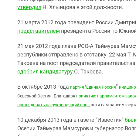
утвердил
Н. Хлынцова в этой должности.
21 марта 2012 года президент России Дмитр
представителем
президента России по Южной
21 мая 2012 года глава РСО-А Таймураз Мам
республики отправлено в отставку. 22 мая Т
Такоева на пост председателя правительства
одобрил кандидатуру
С. Такоева.
В октябре 2013 года
"
партия "Единая Россия
инициир
Северной Осетии
. Благодаря
принятию парламентом закон
претендовать на руководящий пост
, хотя сам ранее утвер
10 декабря 2013 года в газете "Известия"
был
Осетии Таймураз Мамсуров и губернатор Вол