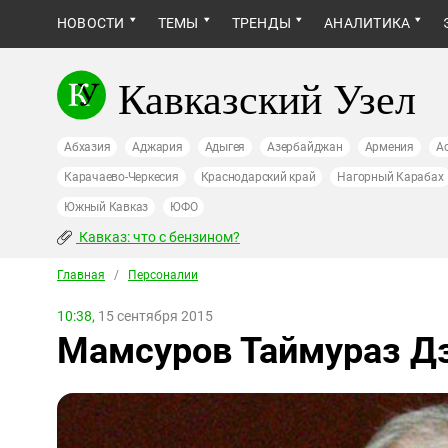
НОВОСТИ
ТЕМЫ
ТРЕНДЫ
АНАЛИТИКА
Кавказский Узел
Абхазия
Аджария
Адыгея
Азербайджан
Армения
А
Карачаево-Черкесия
Краснодарский край
Нагорный Карабах
Южный Кавказ
ЮФО
Кавказ: что с бензином?
Главная
/
Персоналии
10:38,
15 сентября 2015
Мамсуров Таймураз Д