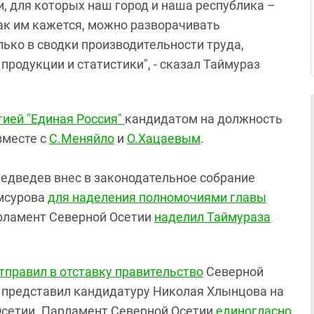
и, для которых наш город и наша республика –
ак им кажется, можно разворачивать
ько в сводки производительности труда,
продукции и статистики", - сказал Таймураз
тией "Единая Россия"
кандидатом на должность
вместе с
С.Меняйло
и
О.Хацаевым
.
Медведев внес в законодательное собрание
мсурова
для наделения полномочиями главы
арламент Северной Осетии
наделил Таймураза
тправил в отставку правительство
Северной
в представил кандидатуру Николая Хлынцова на
Осетии. Парламент Северной Осетии
единогласно