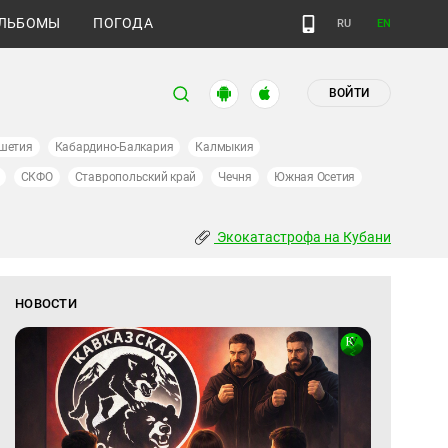
ЛЬБОМЫ
ПОГОДА
RU
EN
ВОЙТИ
шетия
Кабардино-Балкария
Калмыкия
СКФО
Ставропольский край
Чечня
Южная Осетия
Экокатастрофа на Кубани
НОВОСТИ