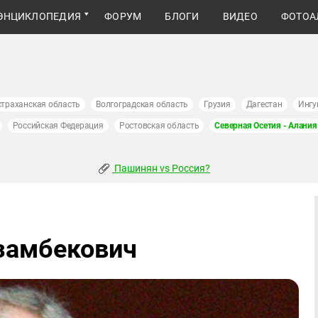
ЭНЦИКЛОПЕДИЯ
ФОРУМ
БЛОГИ
ВИДЕО
ФОТОА
страханская область
Волгоградская область
Грузия
Дагестан
Ингу
Российская Федерация
Ростовская область
Северная Осетия - Алания
Пашинян vs Россия?
замбекович