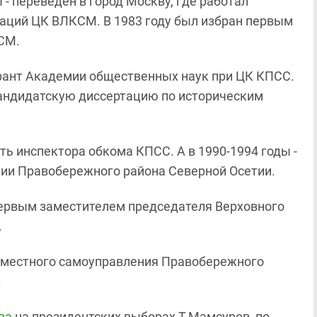
- переведен в город Москву, где работал
аций ЦК ВЛКСМ. В 1983 году был избран первым
СМ.
ирант Академии общественных наук при ЦК КПСС.
кандидатскую диссертацию по историческим
ь инспектора обкома КПСС. А в 1990-1994 годы -
ии Правобережного района Северной Осетии.
первым заместителем председателя Верховного
.
и местного самоуправления Правобережного
.
ва
на президентских выборах Т.Мамсуров, по