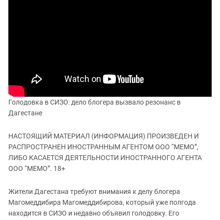
ЗАСТАВЛЯЕТ
Дагестан
КАВКАЗ ЗА ПАЛЕСТИНУ
Ингушетия
ИНАКОМЫСЛИЕ В ЧЕЧНЕ
Кабардино-Балкария
ПРЕСЛЕДОВАНИЕ АКТИВИСТОВ
МОБИЛИЗАЦИЯ И ПРОТЕСТЫ
Калмыкия
Карачаево-Черкесия
Краснодарский край
Нагорный Карабах
Голодовка в СИЗО: дело блогера вызвало резонанс в
Дагестане
Российская Федерация
Ростовская область
НАСТОЯЩИЙ МАТЕРИАЛ (ИНФОРМАЦИЯ) ПРОИЗВЕДЕН И
Северная Осетия - Алания
РАСПРОСТРАНЕН ИНОСТРАННЫМ АГЕНТОМ ООО “МЕМО”,
ЛИБО КАСАЕТСЯ ДЕЯТЕЛЬНОСТИ ИНОСТРАННОГО АГЕНТА
СКФО
ООО “МЕМО”. 18+
Ставропольский край
Чечня
Жители Дагестана требуют внимания к делу блогера
Магомеддибира Магомеддибирова, который уже полгода
Южная Осетия
находится в СИЗО и недавно объявил голодовку. Его