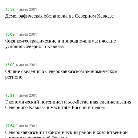
ЗАСТАВЛЯЕТ
Дагестан
16:53,
4 июня 2001
КАВКАЗ ЗА ПАЛЕСТИНУ
Демографическая обстановка на Северном Кавказе
Ингушетия
ИНАКОМЫСЛИЕ В ЧЕЧНЕ
Кабардино-Балкария
ПРЕСЛЕДОВАНИЕ АКТИВИСТОВ
МОБИЛИЗАЦИЯ И ПРОТЕСТЫ
Калмыкия
16:08,
4 июня 2001
Физико-географические и природно-климатические
Карачаево-Черкесия
условия Северного Кавказа
Краснодарский край
Нагорный Карабах
16:00,
4 июня 2001
Общие сведения о Северокавказском экономическом
Российская Федерация
регионе
Ростовская область
Северная Осетия - Алания
15:31,
4 июня 2001
Экономический потенциал и хозяйственная специализация
СКФО
Северного Кавказа в масштабе России в целом
Ставропольский край
Чечня
17:54,
1 июня 2001
Южная Осетия
Северокавказский экономический район в хозяйственной
системе современной России