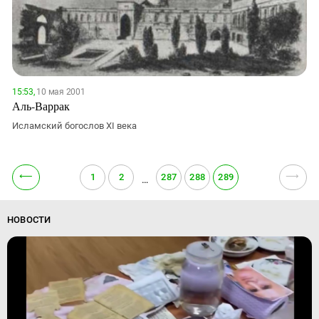
15:53,
10 мая 2001
Аль-Варрак
Исламский богослов XI века
⟵
⟶
1
2
287
288
289
…
НОВОСТИ