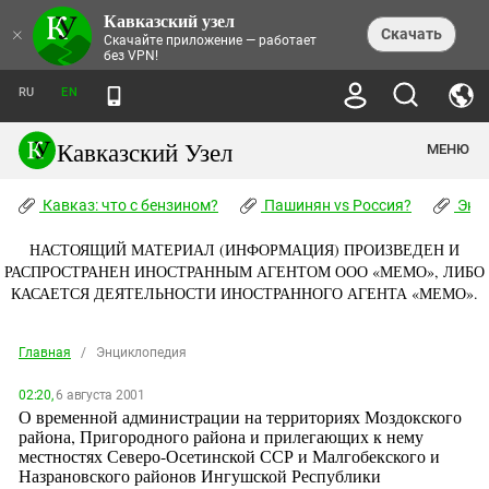
Кавказский узел
НОВОСТИ
×
Скачать
Скачайте приложение — работает
без VPN!
ЛЕНТА НОВОСТЕЙ
ТЕМЫ
ХРОНИКИ
RU
EN
ПРАВА ЧЕЛОВЕКА
ДАЙДЖЕСТ СМИ
ТРЕНДЫ
ПРЕСТУПНОСТЬ
АНОНСЫ СОБЫТИЙ
Кавказский Узел
МЕНЮ
КАВКАЗ: ЧТО С БЕНЗИНОМ?
КУЛЬТУРА
АНАЛИТИКА
ПАШИНЯН VS РОССИЯ?
КОНФЛИКТЫ
СТАТЬИ
Кавказ: что с бензином?
ЧЕРКЕССКИЙ ВОПРОС
Пашинян vs Россия?
Экок
ПОЛИТИКА
ЭНЦИКЛОПЕДИЯ
ДОКЛАДЫ
МИФЫ И ПРАВДА О ПОБЕДЕ
ОБЩЕСТВО
Абхазия
НАСТОЯЩИЙ МАТЕРИАЛ (ИНФОРМАЦИЯ) ПРОИЗВЕДЕН И
СПРАВОЧНИК
ПУБЛИЦИСТИКА
СТАЛИНСКИЕ ДЕПОРТАЦИИ
ПРИРОДА И ЭКОЛОГИЯ
ФОРУМ
РАСПРОСТРАНЕН ИНОСТРАННЫМ АГЕНТОМ ООО «МЕМО», ЛИБО
Аджария
ПЕРСОНАЛИИ
ИНТЕРВЬЮ
ЭКОКАТАСТРОФА НА КУБАНИ
ПРОИСШЕСТВИЯ
КАСАЕТСЯ ДЕЯТЕЛЬНОСТИ ИНОСТРАННОГО АГЕНТА «МЕМО».
КНИЖНАЯ ПОЛКА
Адыгея
СЕВЕРНЫЙ КАВКАЗ - СТАТИСТИКА
НАВОДНЕНИЕ НА СЕВЕРНОМ КАВКАЗЕ
БЛОГИ
ЭКОНОМИКА
ЖЕРТВ
НОРМАТИВНЫЕ АКТЫ
КРУШЕНИЕ СВЯЗЕЙ БАКУ И МОСКВЫ
Азербайджан
ТУРИЗМ
Главная
/
Энциклопедия
ДОКУМЕНТЫ ОРГАНИЗАЦИЙ
ВИДЕО
ИРАН: ВОЙНА РЯДОМ
Армения
ПОЛИТКОВСКАЯ И ЭСТЕМИРОВА
02:20,
6 августа 2001
Астраханская область
ФОТОАЛЬБОМЫ
О временной администрации на территориях Моздокского
БОРЬБА КАДЫРОВА С
ЯНГУЛБАЕВЫМИ
района, Пригородного района и прилегающих к нему
Волгоградская область
местностях Северо-Осетинской ССР и Малгобекского и
ГРУЗИЯ: ПРОТЕСТЫ ПОСЛЕ ВЫБОРОВ
ПОГОДА
Назрановского районов Ингушской Республики
Грузия
КОГО КАВКАЗ ИЗВИНЯТЬСЯ