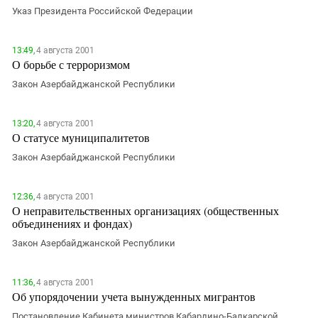
ЗАСТАВЛЯЕТ
Указ Президента Российской Федерации
Дагестан
КАВКАЗ ЗА ПАЛЕСТИНУ
Ингушетия
ИНАКОМЫСЛИЕ В ЧЕЧНЕ
13:49,
4 августа 2001
Кабардино-Балкария
ПРЕСЛЕДОВАНИЕ АКТИВИСТОВ
О борьбе с терроризмом
МОБИЛИЗАЦИЯ И ПРОТЕСТЫ
Калмыкия
Закон Азербайджанской Республики
Карачаево-Черкесия
Краснодарский край
13:20,
4 августа 2001
О статусе муниципалитетов
Нагорный Карабах
Закон Азербайджанской Республики
Российская Федерация
Ростовская область
12:36,
4 августа 2001
О неправительственных организациях (общественных
Северная Осетия - Алания
объединениях и фондах)
СКФО
Закон Азербайджанской Республики
Ставропольский край
Чечня
11:36,
4 августа 2001
Об упорядочении учета вынужденных мигрантов
Южная Осетия
Постановление Кабинета министров Кабардино-Балкарской