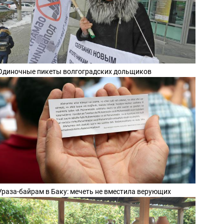
Одиночные пикеты волгоградских дольщиков
Ураза-байрам в Баку: мечеть не вместила верующих