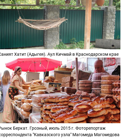
Саният Хатит (Адыгея). Аул Кичмай в Краснодарском крае
Рынок Беркат. Грозный, июль 2015 г. Фоторепортаж
корреспондента "Кавказского узла" Магомеда Магомедова