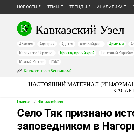
НОВОСТИ
ТЕМЫ
ТРЕНДЫ
АНАЛИТИКА
Кавказский Узел
Абхазия
Аджария
Адыгея
Азербайджан
Армения
А
Карачаево-Черкесия
Краснодарский край
Нагорный Карабах
Южный Кавказ
ЮФО
Кавказ: что с бензином?
НАСТОЯЩИЙ МАТЕРИАЛ (ИНФОРМАЦ
КАСАЕ
Главная
/
Фотоальбомы
Cело Тяк признано ис
заповедником в Нагор