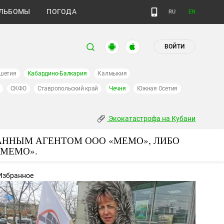
ЛЬБОМЫ
ПОГОДА
RU
EN
ВОЙТИ
шетия
Кабардино-Балкария
Калмыкия
СКФО
Ставропольский край
Чечня
Южная Осетия
Экокатастрофа на Кубани
АННЫМ АГЕНТОМ ООО «МЕМО», ЛИБО
«МЕМО».
Избранное