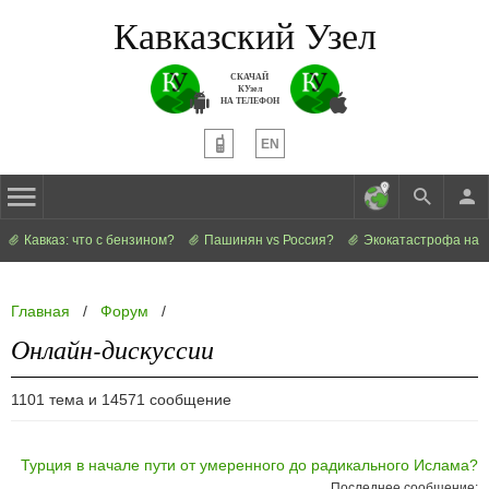
Кавказский Узел
СКАЧАЙ
КУзел
НА ТЕЛЕФОН
EN
Кавказ: что с бензином?
Пашинян vs Россия?
Экокатастрофа на 
Главная
/
Форум
/
Онлайн-дискуссии
1101 тема и 14571 сообщение
Турция в начале пути от умеренного до радикального Ислама?
Последнее сообщение: