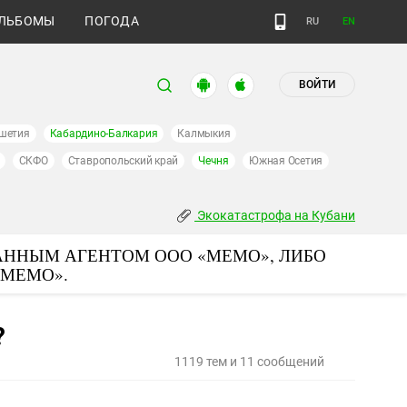
ЛЬБОМЫ
ПОГОДА
RU
EN
ВОЙТИ
шетия
Кабардино-Балкария
Калмыкия
СКФО
Ставропольский край
Чечня
Южная Осетия
Экокатастрофа на Кубани
АННЫМ АГЕНТОМ ООО «МЕМО», ЛИБО
«МЕМО».
?
1119 тем и 11 сообщений