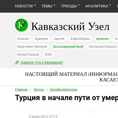
НОВОСТИ
ТЕМЫ
ТРЕНДЫ
АНАЛИТИКА
Кавказский Узел
Абхазия
Аджария
Адыгея
Азербайджан
Армения
А
Карачаево-Черкесия
Краснодарский край
Нагорный Карабах
Южный Кавказ
ЮФО
Кавказ: что с бензином?
НАСТОЯЩИЙ МАТЕРИАЛ (ИНФОРМАЦ
КАСАЕ
Главная
/
Форум
/
Онлайн-дискуссии
Турция в начале пути от ум
2 июня 2013, 21:15