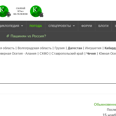
СКАЧАЙ
КУзел
НА ТЕЛЕФОН
ЦИКЛОПЕДИЯ
ПОГОДА
СПЕЦПРОЕКТЫ
ФОРУМ
БЛОГИ
Пашинян vs Россия?
я область
Волгоградская область
Грузия
Дагестан
Ингушетия
Кабард
верная Осетия - Алания
СКФО
Ставропольский край
Чечня
Южная Осе
Обыкновенн
После
15 нояб