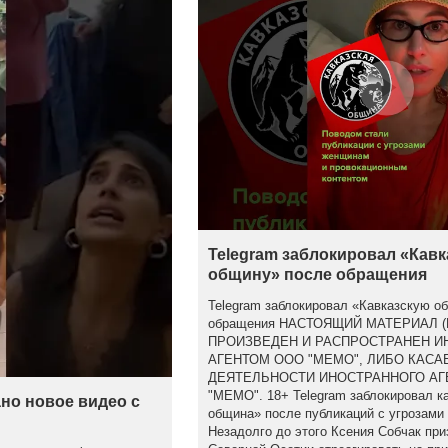
Telegram заблокировал «Кав
общину» после обращения
Telegram заблокировал «Кавказскую о
обращения НАСТОЯЩИЙ МАТЕРИАЛ 
ПРОИЗВЕДЕН И РАСПРОСТРАНЕН 
АГЕНТОМ ООО "МЕМО", ЛИБО КАСА
ДЕЯТЕЛЬНОСТИ ИНОСТРАННОГО АГ
"МЕМО". 18+ Telegram заблокировал к
но новое видео с
община» после публикаций с угрозами
Незадолго до этого Ксения Собчак при