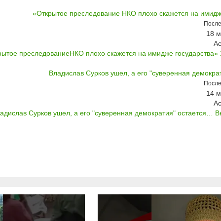
«Открытое преследование НКО плохо скажется на имидж
После
18 м
А
рытое преследованиеНКО плохо скажется на имидже государства» У
Владислав Сурков ушел, а его "суверенная демокра
После
14 м
А
адислав Сурков ушел, а его "суверенная демократия" остается… Вн