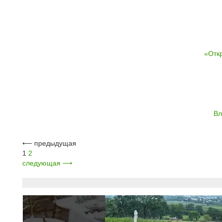
«Отк
Вл
⟵
предыдущая
1
2
следующая
⟶