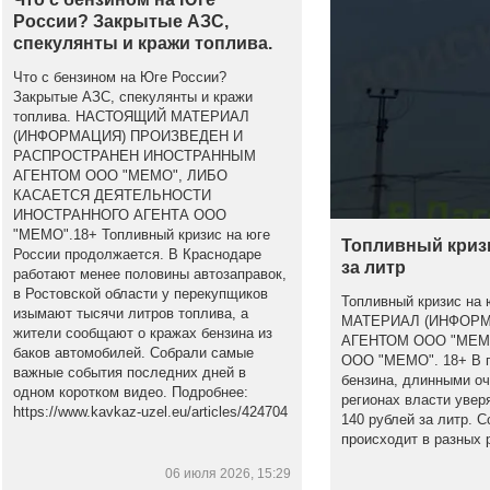
России? Закрытые АЗС,
спекулянты и кражи топлива.
Что с бензином на Юге России?
Закрытые АЗС, спекулянты и кражи
топлива. НАСТОЯЩИЙ МАТЕРИАЛ
(ИНФОРМАЦИЯ) ПРОИЗВЕДЕН И
РАСПРОСТРАНЕН ИНОСТРАННЫМ
АГЕНТОМ ООО "МЕМО", ЛИБО
КАСАЕТСЯ ДЕЯТЕЛЬНОСТИ
ИНОСТРАННОГО АГЕНТА ООО
"МЕМО".18+ Топливный кризис на юге
Топливный кризи
России продолжается. В Краснодаре
за литр
работают менее половины автозаправок,
в Ростовской области у перекупщиков
Топливный кризис на
изымают тысячи литров топлива, а
МАТЕРИАЛ (ИНФОР
жители сообщают о кражах бензина из
АГЕНТОМ ООО "МЕМ
баков автомобилей. Собрали самые
ООО "МЕМО". 18+ В по
важные события последних дней в
бензина, длинными оч
одном коротком видео. Подробнее:
регионах власти увер
https://www.kavkaz-uzel.eu/articles/424704
140 рублей за литр. С
происходит в разных 
06 июля 2026, 15:29