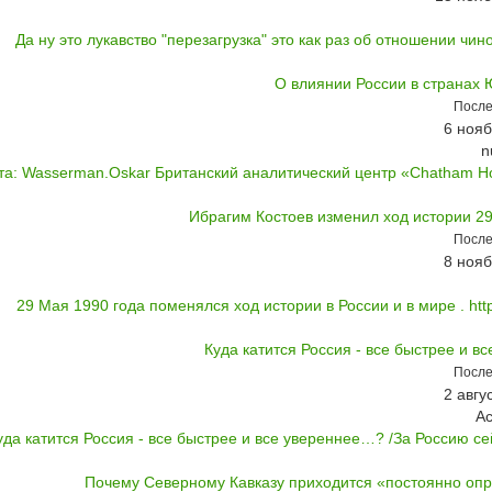
Да ну это лукавство "перезагрузка" это как раз об отношении чинов
О влиянии России в странах 
После
6 нояб
n
та: Wasserman.Oskar Британский аналитический центр «Chatham Ho
Ибрагим Костоев изменил ход истории 29
После
8 нояб
29 Мая 1990 года поменялся ход истории в России и в мире . http:
Куда катится Россия - все быстрее и 
После
2 авгу
А
уда катится Россия - все быстрее и все увереннее…? /За Россию се
Почему Северному Кавказу приходится «постоянно опр