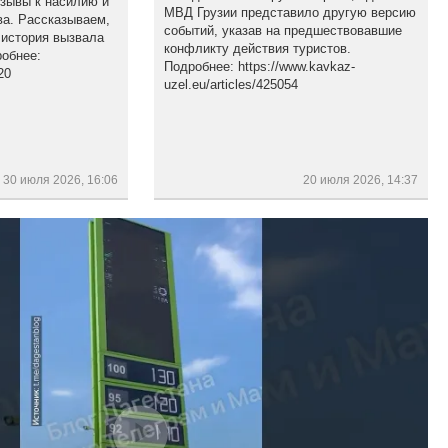
изывы к насилию и
МВД Грузии представило другую версию
а. Рассказываем,
событий, указав на предшествовавшие
 история вызвала
конфликту действия туристов.
обнее:
Подробнее: https://www.kavkaz-
20
uzel.eu/articles/425054
30 июля 2026, 16:06
20 июля 2026, 14:37