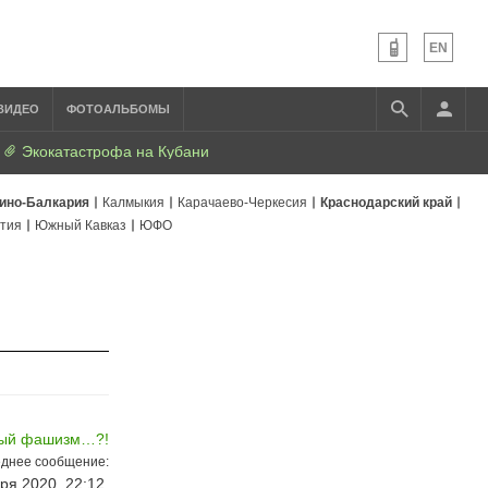
EN
ВИДЕО
ФОТОАЛЬБОМЫ
Экокатастрофа на Кубани
ино-Балкария
Калмыкия
Карачаево-Черкесия
Краснодарский край
тия
Южный Кавказ
ЮФО
ый фашизм…?!
днее сообщение:
ря 2020, 22:12,