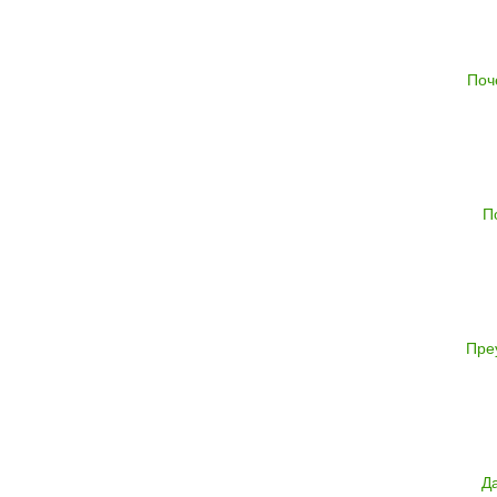
Поч
П
Пре
Д