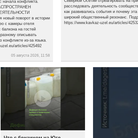
Северной Осетии отреагировать на пр
с начала конфликта.
расследовать деятельность сообществ
АСПРОСТРАНЕН
как развивались события и почему эта
ДЕЯТЕЛЬНОСТИ
широкий общественный резонанс. Подр
новый поворот в истории
https://www.kavkaz-uzel.eu/articles/4253
ео с камеры отеля
 балкона на гостей
-разному описывать
о конфликте из-за языка.
zel.eu/articles/425492
05 августа 2026, 11:58
Что с бензином на Юге