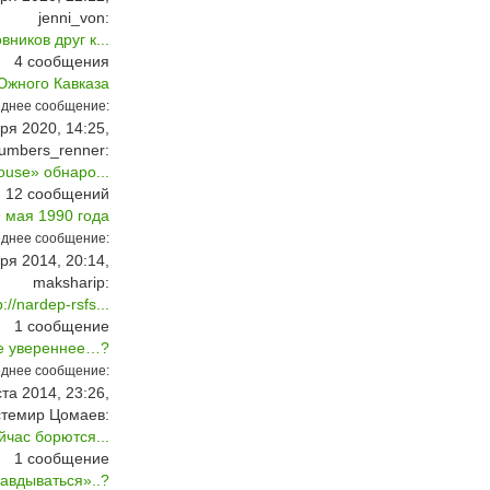
jenni_von:
ников друг к...
4
сообщения
Южного Кавказа
днее сообщение:
ря 2020, 14:25,
umbers_renner:
use» обнаро...
12
сообщений
 мая 1990 года
днее сообщение:
ря 2014, 20:14,
maksharip:
//nardep-rsfs...
1
сообщение
все увереннее…?
днее сообщение:
ста 2014, 23:26,
стемир Цомаев:
йчас борются...
1
сообщение
авдываться»..?