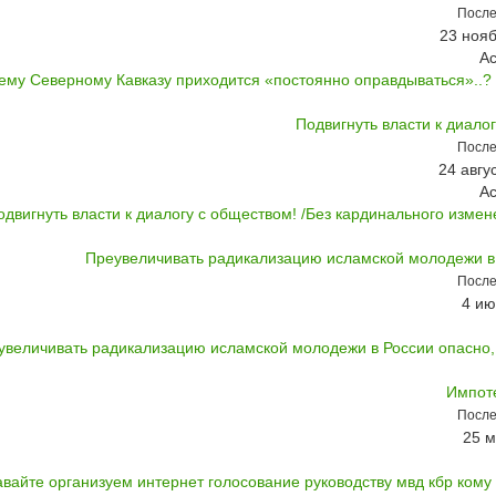
После
23 нояб
А
ему Северному Кавказу приходится «постоянно оправдываться»..? /
Подвигнуть власти к диало
После
24 авгу
А
одвигнуть власти к диалогу с обществом! /Без кардинального измен
Преувеличивать радикализацию исламской молодежи в
После
4 ию
увеличивать радикализацию исламской молодежи в России опасно, с
Импот
После
25 м
авайте организуем интернет голосование руководству мвд кбр кому 