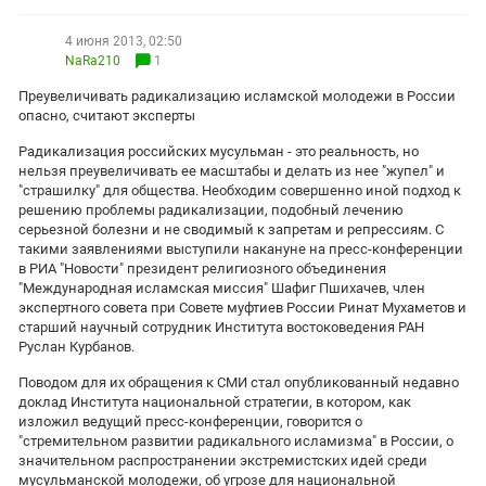
ЗАСТАВЛЯЕТ
Дагестан
КАВКАЗ ЗА ПАЛЕСТИНУ
4 июня 2013, 02:50
Ингушетия
ИНАКОМЫСЛИЕ В ЧЕЧНЕ
NaRa210
1
Кабардино-Балкария
ПРЕСЛЕДОВАНИЕ АКТИВИСТОВ
Преувеличивать радикализацию исламской молодежи в России
МОБИЛИЗАЦИЯ И ПРОТЕСТЫ
опасно, считают эксперты
Калмыкия
Радикализация российских мусульман - это реальность, но
Карачаево-Черкесия
нельзя преувеличивать ее масштабы и делать из нее "жупел" и
Краснодарский край
"страшилку" для общества. Необходим совершенно иной подход к
решению проблемы радикализации, подобный лечению
Нагорный Карабах
серьезной болезни и не сводимый к запретам и репрессиям. С
такими заявлениями выступили накануне на пресс-конференции
Российская Федерация
в РИА "Новости" президент религиозного объединения
Ростовская область
"Международная исламская миссия" Шафиг Пшихачев, член
экспертного совета при
Совете муфтиев России
Ринат Мухаметов и
Северная Осетия - Алания
старший научный сотрудник Института востоковедения РАН
Руслан Курбанов.
СКФО
Поводом для их обращения к СМИ стал опубликованный недавно
Ставропольский край
доклад Института национальной стратегии, в котором, как
изложил ведущий пресс-конференции, говорится о
Чечня
"стремительном развитии радикального исламизма" в России, о
Южная Осетия
значительном распространении экстремистских идей среди
мусульманской молодежи, об угрозе для национальной