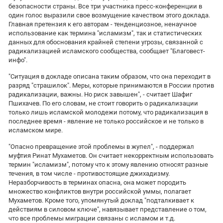
Южный Кавказ
безопасности страны. Все три участника пресс-конференции в
один голос выразили свое возмущение качеством этого доклада.
ЮФО
Главная претензия к его авторам - тенденциозное, ненаучное
использование как термина "исламизм", так и статистических
данных для обоснования крайней степени угрозы, связанной с
радикализацией исламского сообщества, сообщает
"Благовест-
инфо"
.
"Ситуация в докладе описана таким образом, что она переходит в
разряд "страшилок". Меры, которые принимаются в России против
радикализации, важны. Но риск завышен", - считает Шафиг
Пшихачев. По его словам, не стоит говорить о радикализации
только лишь исламской молодежи потому, что радикализация в
последнее время - явление не только российское и не только в
исламском мире.
"Опасно превращение этой проблемы в жупел", - поддержал
муфтия Ринат Мухаметов. Он считает некорректным использовать
термин "исламизм", потому что к этому явлению относят разные
течения, в том числе - противостоящие джихадизму.
Неразборчивость в терминах опасна, она может породить
множество конфликтов внутри российской уммы, полагает
Мухаметов. Кроме того, упомянутый доклад "подталкивает к
действиям в силовом ключе", навязывает представление о том,
что все проблемы миграции связаны с исламом и т.д.