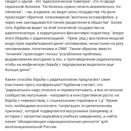
сводит к одной - это "идеологическое поветрие", что-то вроде
серьезной болезни. "Но болезнь нужно лечить внимательно, по-
отечески", - так, в идеале, он видит роль государства. На деле
происходит обратное: планомерная "возгонка исламофобии, а
через нее закладываются линии разделения в обществе". Более
того, Курбанов видит за этой политикой государства не
идеологическую, а коррупционно-финансовую подоплеку: "вокруг
этого (борьбы с радикализацией. - Прим. ред.) выстроена мощная
индустрия зарабатывания денег силовиками, нечистыми на руку
чиновниками, политиками и СМИ". Таким образом, вместо
"лечения" происходит только "усугубление проблемы,
выдавливание молодежи в лес, к проповедникам радикализма,
чтобы на мифическую борьбу с терроризмом выделили еще
больше денег".
Какие способы борьбы с радикализмом предлагают сами
участники пресс-конференции? Курбанов считает, что
"радикальных надо отсекать и перевоспитывать, а все остальное
сообщество мусульман - направить в конструктивное русло: на
борьбу с невежеством, с социальными пороками и т.д". Кроме
того, необходимо исключить "сегрегацию по религиозному
признаку", которой подвергаются мусульмане (например, в
истории с запретом хиджабов в учебных заведениях), и найти
некие "объединяющие наднациональные ценности" для
многонациональной России.