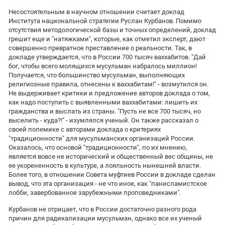
Несостоятельным в научном отношении считает доклад
Института национальной стратегии Руслан Курбанов. Помимо
отсутствия методологической базы и точных определений, доклад
грешит еще и "натяжками", которые, как отметил эксперт, дают
совершенно превратное преставление о реальности. Так, в
докладе утверждается, что в России 700 тысяч ваххабитов. "Дай
бог, чтобы всего молящихся мусульман набралось миллион!
Получается, что большинство мусульман, выполняющих
религиозные правила, отнесены к ваххабитам!" - возмутился он.
Не выдерживает критики и предложение авторов доклада о том,
как надо поступить с выявленными ваххабитами: лишить их
гражданства и выслать из страны. "Пусть не все 700 тысяч, но
выселить - куда?!" - изумлялся ученый. Он также рассказал о
своей полемике с авторами доклада о критериях
"традиционности" для мусульманских организаций России.
Оказалось, что основой "традиционности", по их мнению,
является вовсе не исторический и общественный вес общины, не
ее укорененность в культуре, а лояльность нынешней власти.
Более того, в отношении Совета муфтиев России в докладе сделан
вывод, что эта организация - не что иное, как "панисламистское
лобби, завербованное зарубежными проповедниками".
Курбанов не отрицает, что в России достаточно разного рода
причин для радикализации мусульман, однако все их ученый