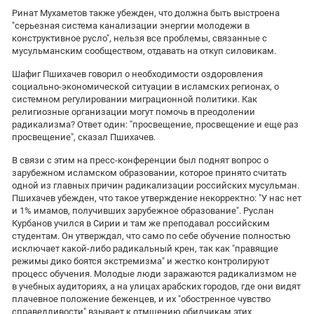
Ринат Мухаметов также убежден, что должна быть выстроена
"серьезная система канализации энергии молодежи в
конструктивное русло", нельзя все проблемы, связанные с
мусульманским сообществом, отдавать на откуп силовикам.
Шафиг Пшихачев говорил о необходимости оздоровления
социально-экономической ситуации в исламских регионах, о
системном регулировании миграционной политики. Как
религиозные организации могут помочь в преодолении
радикализма? Ответ один: "просвещение, просвещение и еще раз
просвещение", сказал Пшихачев.
В связи с этим на пресс-конференции был поднят вопрос о
зарубежном исламском образовании, которое принято считать
одной из главных причин радикализации российских мусульман.
Пшихачев убежден, что такое утверждение некорректно: "У нас нет
и 1% имамов, получивших зарубежное образование". Руслан
Курбанов учился в Сирии и там же преподавал российским
студентам. Он утверждал, что само по себе обучение полностью
исключает какой-либо радикальный крен, так как "правящие
режимы дико боятся экстремизма" и жестко контролируют
процесс обучения. Молодые люди заражаются радикализмом не
в учебных аудиториях, а на улицах арабских городов, где они видят
плачевное положение беженцев, и их "обостренное чувство
справедливости" взывает к отмщению обидчикам этих