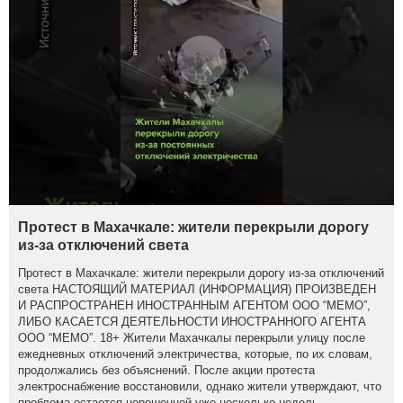
Протест в Махачкале: жители перекрыли дорогу
из-за отключений света
Протест в Махачкале: жители перекрыли дорогу из-за отключений
света НАСТОЯЩИЙ МАТЕРИАЛ (ИНФОРМАЦИЯ) ПРОИЗВЕДЕН
И РАСПРОСТРАНЕН ИНОСТРАННЫМ АГЕНТОМ ООО “МЕМО”,
ЛИБО КАСАЕТСЯ ДЕЯТЕЛЬНОСТИ ИНОСТРАННОГО АГЕНТА
ООО “МЕМО”. 18+ Жители Махачкалы перекрыли улицу после
ежедневных отключений электричества, которые, по их словам,
продолжались без объяснений. После акции протеста
электроснабжение восстановили, однако жители утверждают, что
проблема остается нерешенной уже несколько недель.