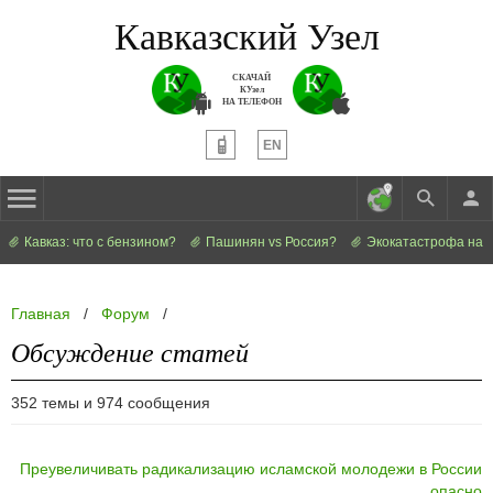
Кавказский Узел
СКАЧАЙ
КУзел
НА ТЕЛЕФОН
EN
Кавказ: что с бензином?
Пашинян vs Россия?
Экокатастрофа на 
Главная
/
Форум
/
Обсуждение статей
352 темы и 974 сообщения
Преувеличивать радикализацию исламской молодежи в России
опасно