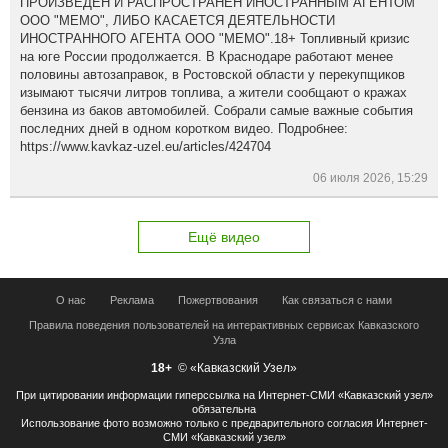
ПРОИЗВЕДЕН И РАСПРОСТРАНЕН ИНОСТРАННЫМ АГЕНТОМ
ООО "МЕМО", ЛИБО КАСАЕТСЯ ДЕЯТЕЛЬНОСТИ
ИНОСТРАННОГО АГЕНТА ООО "МЕМО".18+ Топливный кризис
на юге России продолжается. В Краснодаре работают менее
половины автозаправок, в Ростовской области у перекупщиков
изымают тысячи литров топлива, а жители сообщают о кражах
бензина из баков автомобилей. Собрали самые важные события
последних дней в одном коротком видео. Подробнее:
https://www.kavkaz-uzel.eu/articles/424704
06 июля 2026, 15:29
Ещё видео
О нас
Реклама
Пожертвования
Как связаться с нами
Правила поведения пользователей на интерактивных сервисах Кавказского
Узла
18+
© «Кавказский Узел»
При цитировании информации гиперссылка на Интернет-СМИ «Кавказский узел»
обязательна
Использование фото возможно только с предварительного согласия Интернет-
СМИ «Кавказский узел»