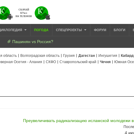
СКАЧАЙ
КУзел
НА ТЕЛЕФОН
ЦИКЛОПЕДИЯ
ПОГОДА
СПЕЦПРОЕКТЫ
ФОРУМ
БЛОГИ
Пашинян vs Россия?
я область
Волгоградская область
Грузия
Дагестан
Ингушетия
Кабард
верная Осетия - Алания
СКФО
Ставропольский край
Чечня
Южная Осе
Преувеличивать радикализацию исламской молодежи в
После
4 ию