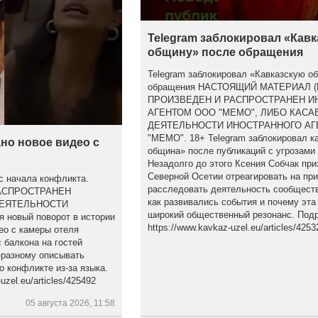
Telegram заблокировал «Кав
общину» после обращения
Telegram заблокировал «Кавказскую о
обращения НАСТОЯЩИЙ МАТЕРИАЛ 
ПРОИЗВЕДЕН И РАСПРОСТРАНЕН 
АГЕНТОМ ООО "МЕМО", ЛИБО КАСА
ДЕЯТЕЛЬНОСТИ ИНОСТРАННОГО АГ
"МЕМО". 18+ Telegram заблокировал к
но новое видео с
община» после публикаций с угрозами
Незадолго до этого Ксения Собчак при
Северной Осетии отреагировать на пр
с начала конфликта.
расследовать деятельность сообществ
АСПРОСТРАНЕН
как развивались события и почему эта
ДЕЯТЕЛЬНОСТИ
широкий общественный резонанс. Подр
новый поворот в истории
https://www.kavkaz-uzel.eu/articles/4253
ео с камеры отеля
 балкона на гостей
-разному описывать
о конфликте из-за языка.
zel.eu/articles/425492
05 августа 2026, 11:58