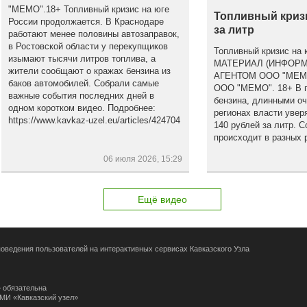
"МЕМО".18+ Топливный кризис на юге
Топливный кризи
России продолжается. В Краснодаре
за литр
работают менее половины автозаправок,
в Ростовской области у перекупщиков
Топливный кризис на
изымают тысячи литров топлива, а
МАТЕРИАЛ (ИНФОР
жители сообщают о кражах бензина из
АГЕНТОМ ООО "МЕМ
баков автомобилей. Собрали самые
ООО "МЕМО". 18+ В по
важные события последних дней в
бензина, длинными оч
одном коротком видео. Подробнее:
регионах власти увер
https://www.kavkaz-uzel.eu/articles/424704
140 рублей за литр. С
происходит в разных 
06 июля 2026, 15:29
Ещё видео
оведения пользователей на интерактивных сервисах Кавказского Узла
 обязательна
СМИ «Кавказский узел»