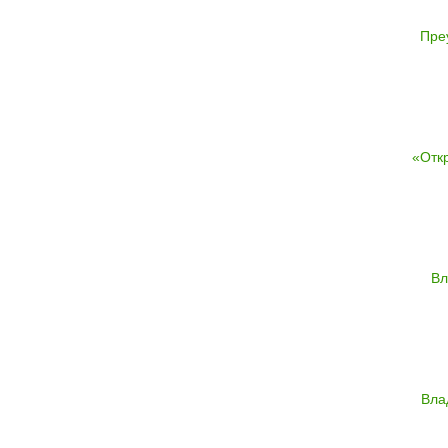
Пре
«Отк
Вл
Вла