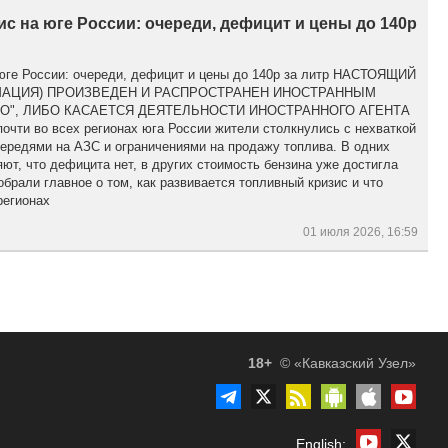
с на юге России: очереди, дефицит и цены до 140р
 юге России: очереди, дефицит и цены до 140р за литр НАСТОЯЩИЙ
МАЦИЯ) ПРОИЗВЕДЕН И РАСПРОСТРАНЕН ИНОСТРАННЫМ
О", ЛИБО КАСАЕТСЯ ДЕЯТЕЛЬНОСТИ ИНОСТРАННОГО АГЕНТА
чти во всех регионах юга России жители столкнулись с нехваткой
ередями на АЗС и ограничениями на продажу топлива. В одних
яют, что дефицита нет, в других стоимость бензина уже достигла
обрали главное о том, как развивается топливный кризис и что
регионах
01 июля 2026, 16:59
18+
© «Кавказский Узел»
English: