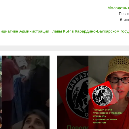
Молодежь 
После
6 ию
нициативе Администрации Главы КБР в Кабардино-Балкарском госуд