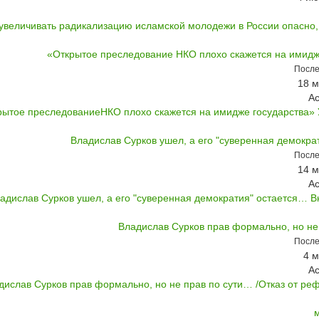
увеличивать радикализацию исламской молодежи в России опасно, с
«Открытое преследование НКО плохо скажется на имидж
После
18 м
А
рытое преследованиеНКО плохо скажется на имидже государства» У
Владислав Сурков ушел, а его "суверенная демокра
После
14 м
А
адислав Сурков ушел, а его "суверенная демократия" остается… Вн
Владислав Сурков прав формально, но не
После
4 м
А
дислав Сурков прав формально, но не прав по сути… /Отказ от реф