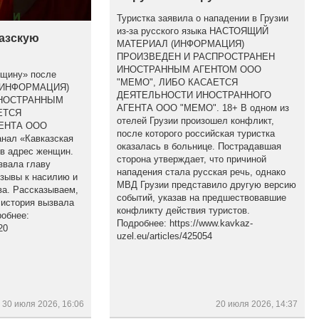
Туристка заявила о нападении в Грузии
из-за русского языка НАСТОЯЩИЙ
казскую
МАТЕРИАЛ (ИНФОРМАЦИЯ)
ПРОИЗВЕДЕН И РАСПРОСТРАНЕН
ИНОСТРАННЫМ АГЕНТОМ ООО
бщину» после
"МЕМО", ЛИБО КАСАЕТСЯ
(ИНФОРМАЦИЯ)
ДЕЯТЕЛЬНОСТИ ИНОСТРАННОГО
ИНОСТРАННЫМ
АГЕНТА ООО "МЕМО". 18+ В одном из
ЕТСЯ
отелей Грузии произошел конфликт,
ЕНТА ООО
после которого российская туристка
анал «Кавказская
оказалась в больнице. Пострадавшая
 в адрес женщин.
сторона утверждает, что причиной
звала главу
нападения стала русская речь, однако
изывы к насилию и
МВД Грузии представило другую версию
а. Рассказываем,
событий, указав на предшествовавшие
 история вызвала
конфликту действия туристов.
обнее:
Подробнее: https://www.kavkaz-
20
uzel.eu/articles/425054
30 июля 2026, 16:06
20 июля 2026, 14:37