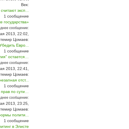
Век:
читают эксп...
1
сообщение
е государства»
днее сообщение:
ая 2013, 22:02,
стемир Цомаев:
бедить Евро...
1
сообщение
тия" остается…
днее сообщение:
ая 2013, 22:41,
стемир Цомаев:
езапная отст...
1
сообщение
 прав по сути…
днее сообщение:
ая 2013, 23:25,
стемир Цомаев:
ормы полити...
1
сообщение
митинг в Элисте