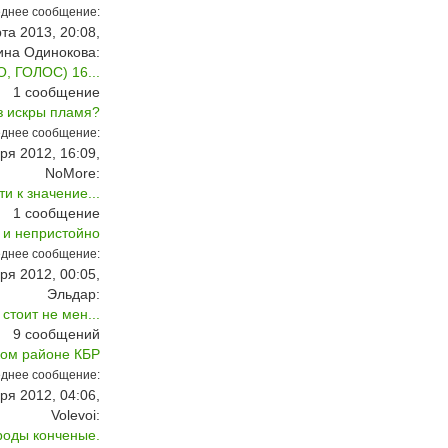
днее сообщение:
та 2013, 20:08,
ина Одинокова:
ГОЛОС) 16...
1
сообщение
з искры пламя?
днее сообщение:
ря 2012, 16:09,
NoMore:
и к значение...
1
сообщение
 и непристойно
днее сообщение:
ря 2012, 00:05,
Эльдар:
стоит не мен...
9
сообщений
ком районе КБР
днее сообщение:
ря 2012, 04:06,
Volevoi:
роды конченые.