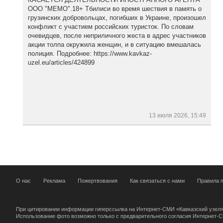
ООО "МЕМО".18+ Тбилиси во время шествия в память о
грузинских добровольцах, погибших в Украине, произошел
конфликт с участием российских туристок. По словам
очевидцев, после неприличного жеста в адрес участников
акции толпа окружила женщин, и в ситуацию вмешалась
полиция. Подробнее: https://www.kavkaz-
uzel.eu/articles/424899
13 июля 2026, 15:49
О нас
Реклама
Пожертвования
Как связаться с нами
Правила п
При цитировании информации гиперссылка на Интернет-СМИ «Кавказский узел»
Использование фото возможно только с предварительного согласия Интернет-