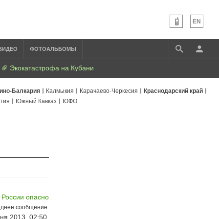
EN
ВИДЕО
ФОТОАЛЬБОМЫ
Экокатастрофа на Кубани
ино-Балкария
Калмыкия
Карачаево-Черкесия
Краснодарский край
тия
Южный Кавказ
ЮФО
 России опасно
днее сообщение:
ня 2013, 02:50,