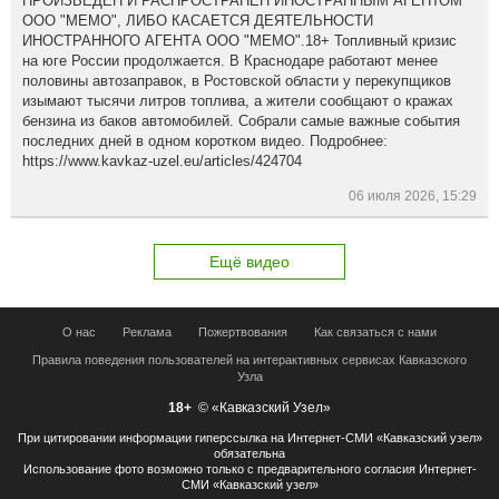
ПРОИЗВЕДЕН И РАСПРОСТРАНЕН ИНОСТРАННЫМ АГЕНТОМ
ООО "МЕМО", ЛИБО КАСАЕТСЯ ДЕЯТЕЛЬНОСТИ
ИНОСТРАННОГО АГЕНТА ООО "МЕМО".18+ Топливный кризис
на юге России продолжается. В Краснодаре работают менее
половины автозаправок, в Ростовской области у перекупщиков
изымают тысячи литров топлива, а жители сообщают о кражах
бензина из баков автомобилей. Собрали самые важные события
последних дней в одном коротком видео. Подробнее:
https://www.kavkaz-uzel.eu/articles/424704
06 июля 2026, 15:29
Ещё видео
О нас
Реклама
Пожертвования
Как связаться с нами
Правила поведения пользователей на интерактивных сервисах Кавказского
Узла
18+
© «Кавказский Узел»
При цитировании информации гиперссылка на Интернет-СМИ «Кавказский узел»
обязательна
Использование фото возможно только с предварительного согласия Интернет-
СМИ «Кавказский узел»