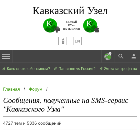
Кавказский Узел
СКАЧАЙ
КУзел
НА ТЕЛЕФОН
EN
Кавказ: что с бензином?
Пашинян vs Россия?
Экокатастрофа на 
Главная
/
Форум
/
Сообщения, полученные на SMS-сервис
"Кавказского Узла"
4727 тем и 5336 сообщений