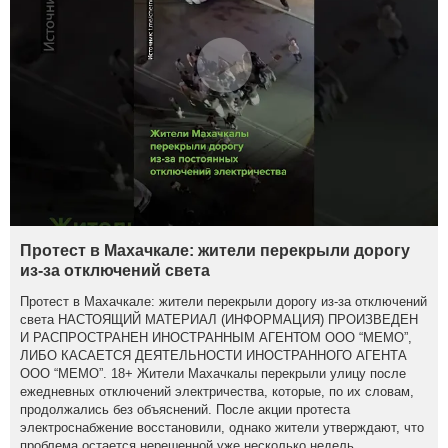
Протест в Махачкале: жители перекрыли дорогу
из-за отключений света
Протест в Махачкале: жители перекрыли дорогу из-за отключений
света НАСТОЯЩИЙ МАТЕРИАЛ (ИНФОРМАЦИЯ) ПРОИЗВЕДЕН
И РАСПРОСТРАНЕН ИНОСТРАННЫМ АГЕНТОМ ООО “МЕМО”,
ЛИБО КАСАЕТСЯ ДЕЯТЕЛЬНОСТИ ИНОСТРАННОГО АГЕНТА
ООО “МЕМО”. 18+ Жители Махачкалы перекрыли улицу после
ежедневных отключений электричества, которые, по их словам,
продолжались без объяснений. После акции протеста
электроснабжение восстановили, однако жители утверждают, что
проблема остается нерешенной уже несколько недель.