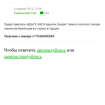
ЗАСТАВЛЯЕТ
Дагестан
КАВКАЗ ЗА ПАЛЕСТИНУ
6 апреля 2012, 12:09
Ингушетия
ИНАКОМЫСЛИЕ В ЧЕЧНЕ
Кавказский Узел
636
Кабардино-Балкария
ПРЕСЛЕДОВАНИЕ АКТИВИСТОВ
Представитель АДЫГЕ ХАСЭ Адыгеи Хазрет Чемсо посетил лагеря
МОБИЛИЗАЦИЯ И ПРОТЕСТЫ
Калмыкия
черкесов-беженцев из сирии в турции
Карачаево-Черкесия
Получено с номера +7 916ХХХХХХХ
Краснодарский край
Нагорный Карабах
Чтобы ответить
авторизуйтесь
или
зарегистрируйтесь
Российская Федерация
Ростовская область
Северная Осетия - Алания
СКФО
Ставропольский край
Чечня
Южная Осетия