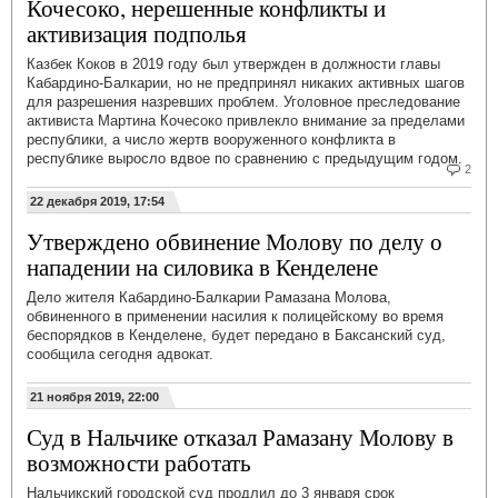
Кочесоко, нерешенные конфликты и
активизация подполья
Казбек Коков в 2019 году был утвержден в должности главы
Кабардино-Балкарии, но не предпринял никаких активных шагов
для разрешения назревших проблем. Уголовное преследование
активиста Мартина Кочесоко привлекло внимание за пределами
республики, а число жертв вооруженного конфликта в
республике выросло вдвое по сравнению с предыдущим годом.
2
22 декабря 2019, 17:54
Утверждено обвинение Молову по делу о
нападении на силовика в Кенделене
Дело жителя Кабардино-Балкарии Рамазана Молова,
обвиненного в применении насилия к полицейскому во время
беспорядков в Кенделене, будет передано в Баксанский суд,
сообщила сегодня адвокат.
21 ноября 2019, 22:00
Суд в Нальчике отказал Рамазану Молову в
возможности работать
Нальчикский городской суд продлил до 3 января срок