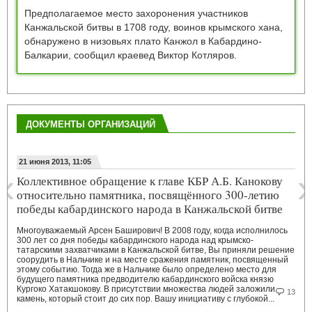
Предполагаемое место захоронения участников
Канжальской битвы в 1708 году, воинов крымского хана,
обнаружено в низовьях плато Канжол в Кабардино-
Балкарии, сообщил краевед Виктор Котляров.
ДОКУМЕНТЫ ОРГАНИЗАЦИЙ
21 июня 2013, 11:05
‹
›
Коллективное обращение к главе КБР А.Б. Канокову
относительно памятника, посвящённого 300-летию
победы кабардинского народа в Канжальской битве
Многоуважаемый Арсен Баширович! В 2008 году, когда исполнилось
300 лет со дня победы кабардинского народа над крымско-
татарскими захватчиками в Канжальской битве, Вы приняли решение
соорудить в Нальчике и на месте сражения памятник, посвященный
этому событию. Тогда же в Нальчике было определено место для
будущего памятника предводителю кабардинского войска князю
Кургоко Хатакшокову. В присутствии множества людей заложили
13
камень, который стоит до сих пор. Вашу инициативу с глубокой...