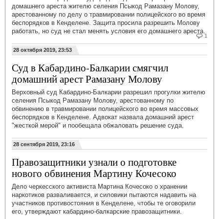
домашнего ареста жителю селения Псыкод Рамазану Молову,
арестованному по делу о травмировании полицейского во время
беспорядков в Кенделене. Защита просила разрешить Молову
работать, но суд не стал менять условия его домашнего ареста.
1
28 октября 2019, 23:53
Суд в Кабардино-Балкарии смягчил
домашний арест Рамазану Молову
Верховный суд Кабардино-Балкарии разрешил прогулки жителю
селения Псыкод Рамазану Молову, арестованному по
обвинению в травмировании полицейского во время массовых
беспорядков в Кенделене. Адвокат назвала домашний арест
"жесткой мерой" и пообещала обжаловать решение суда.
28 сентября 2019, 23:16
Правозащитники узнали о подготовке
нового обвинения Мартину Кочесоко
Дело черкесского активиста Мартина Кочесоко о хранении
наркотиков разваливается, и силовики пытаются надавить на
участников противостояния в Кенделене, чтобы те оговорили
его, утверждают кабардино-балкарские правозащитники.