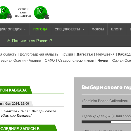
СКАЧАЙ
КУзел
НА ТЕЛЕФОН
ЦИКЛОПЕДИЯ
ПОГОДА
СПЕЦПРОЕКТЫ
ФОРУМ
БЛОГИ
Пашинян vs Россия?
я область
Волгоградская область
Грузия
Дагестан
Ингушетия
Кабард
верная Осетия - Алания
СКФО
Ставропольский край
Чечня
Южная Осе
Выбери своего ге
РОЙ КАВКАЗА
«Feminist Peace Collective»
ентября 2024, 19:00
й Кавказа - 2023". Выбери своего
я Южного Кавказа!
«Ҳара ҳақалақь» («Наш горо
СЛЕДНИЕ ЗАПИСИ В