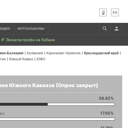
EN
ВИДЕО
ФОТОАЛЬБОМЫ
Экокатастрофа на Кубани
ино-Балкария
Калмыкия
Карачаево-Черкесия
Краснодарский край
тия
Южный Кавказ
ЮФО
роя Южного Кавказа (Опрос закрыт)
58.82%
17.65%
д»)
11.76%