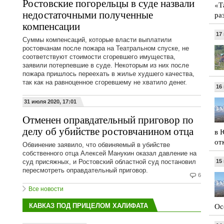
Ростовские погорельцы в суде назвали
«Т
недостаточными полученные
ра
компенсации
17
Суммы компенсаций, которые власти выплатили
ростовчанам после пожара на Театральном спуске, не
соответствуют стоимости сгоревшего имущества,
заявили потерпевшие в суде. Некоторым из них после
пожара пришлось переехать в жилье худшего качества,
так как на равноценное сгоревшему не хватило денег.
16
31 июля 2020, 17:01
Отменен оправдательный приговор по
делу об убийстве ростовчанином отца
в 
от
Обвинение заявило, что обвиняемый в убийстве
собственного отца Алексей Манукин оказал давление на
суд присяжных, и Ростовский областной суд постановил
15
пересмотреть оправдательный приговор.
6
Все новости
Ос
КАВКАЗ ПОД ПРИЦЕЛОМ ХАЛИФАТА