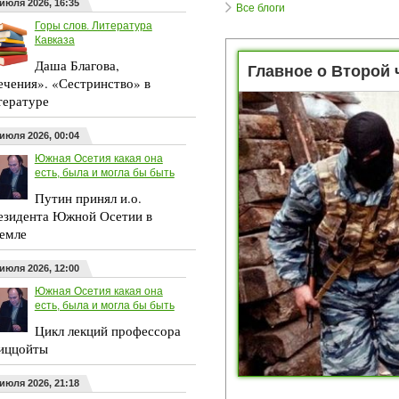
 июля 2026, 16:35
Все блоги
Горы слов. Литература
Кавказа
Даша Благова,
Главное о Второй 
ечения». «Сестринство» в
тературе
 июля 2026, 00:04
Южная Осетия какая она
есть, была и могла бы быть
Путин принял и.о.
езидента Южной Осетии в
емле
 июля 2026, 12:00
Южная Осетия какая она
есть, была и могла бы быть
Цикл лекций профессора
иццойты
 июля 2026, 21:18