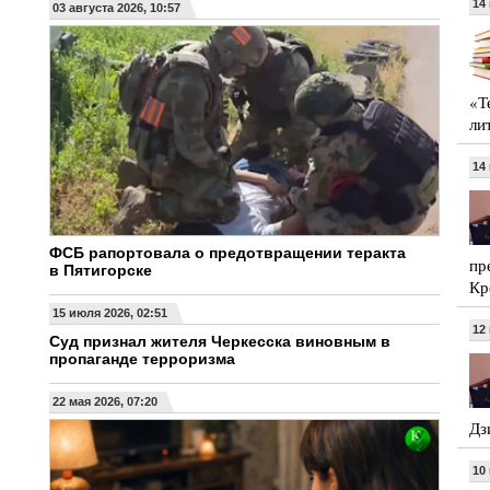
14
03 августа 2026, 10:57
«Т
ли
14
ФСБ рапортовала о предотвращении теракта
пр
в Пятигорске
Кр
15 июля 2026, 02:51
12
Суд признал жителя Черкесска виновным в
пропаганде терроризма
22 мая 2026, 07:20
Дз
10