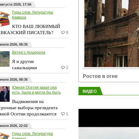
августа 2026, 17:56
Горы слов. Литература
Кавказа
КТО ВАШ ЛЮБИМЫЙ
ВКАЗСКИЙ ПИСАТЕЛЬ?
8
 июля 2026, 08:35
Ветер с Апшерона
Я и другие
сажальщики
1
Ростов в огне
 июля 2026, 08:35
Южная Осетия какая она
ВИДЕО
есть, была и могла бы быть
Выдвижения на
срочные выборы президента
ной Осетии продолжаются
1
 июля 2026, 22:02
Горы слов. Литература
Кавказа