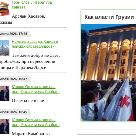
Горы слов. Литература
Кавказа
Арслан Хасавов,
Как власти Грузии
ссказы
 июля 2026, 17:44
Нальчик и соседи. Кавказ в
поисках справедливости
Таможня добро не дает.
проблемах при пересечении
аницы в Верхнем Ларсе
 июля 2026, 10:47
Южная Осетия какая она
есть, была и могла бы быть
Отчеты не в счет
 июля 2026, 10:45
Южная Осетия какая она
есть, была и могла бы быть
Марата Камболова