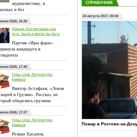
журналистику, в
СПРАВОЧНИК
вычках и без
24 августа 2017, 00:00
 июля 2026, 15:26
Южная Осетия какая она
есть, была и могла бы быть
Партия «Иры фарн»
двинула кандидата в
езиденты
 июля 2026, 17:40
Горы слов. Литература
Кавказа
Виктор Астафьев, «Ловля
скарей в Грузии». Рассказ, на
торый обиделись грузины
 июля 2026, 17:27
Горы слов. Литература
Пожар в Ростове-на-Дон
Кавказа
Резван Хасанов,