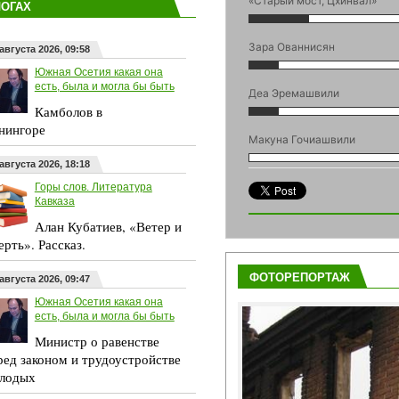
«Старый мост, Цхинвал»
ЛОГАХ
Зара Ованнисян
августа 2026, 09:58
Южная Осетия какая она
есть, была и могла бы быть
Деа Эремашвили
Камболов в
нингоре
Макуна Гочиашвили
августа 2026, 18:18
Горы слов. Литература
Кавказа
Алан Кубатиев, «Ветер и
ерть». Рассказ.
ФОТОРЕПОРТАЖ
августа 2026, 09:47
Южная Осетия какая она
есть, была и могла бы быть
Министр о равенстве
ред законом и трудоустройстве
лодых