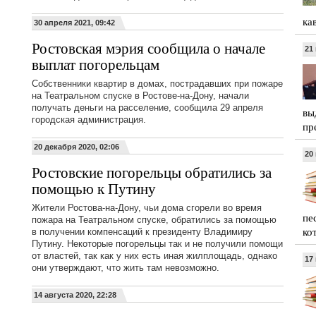
ка
30 апреля 2021, 09:42
Ростовская мэрия сообщила о начале
21
выплат погорельцам
Собственники квартир в домах, пострадавших при пожаре
на Театральном спуске в Ростове-на-Дону, начали
получать деньги на расселение, сообщила 29 апреля
вы
городская администрация.
пр
20 декабря 2020, 02:06
20
Ростовские погорельцы обратились за
помощью к Путину
Жители Ростова-на-Дону, чьи дома сгорели во время
пе
пожара на Театральном спуске, обратились за помощью
ко
в получении компенсаций к президенту Владимиру
Путину. Некоторые погорельцы так и не получили помощи
от властей, так как у них есть иная жилплощадь, однако
17
они утверждают, что жить там невозможно.
14 августа 2020, 22:28