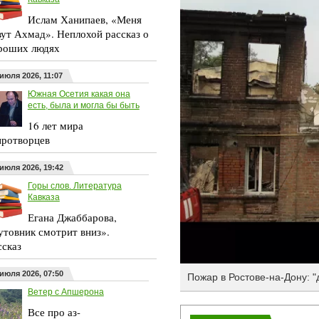
Ислам Ханипаев, «Меня
вут Ахмад». Неплохой рассказ о
роших людях
 июля 2026, 11:07
Южная Осетия какая она
есть, была и могла бы быть
16 лет мира
ротворцев
 июля 2026, 19:42
Горы слов. Литература
Кавказа
Егана Джаббарова,
утовник смотрит вниз».
ссказ
 июля 2026, 07:50
Пожар в Ростове-на-Дону: "д
Ветер с Апшерона
Все про аз-