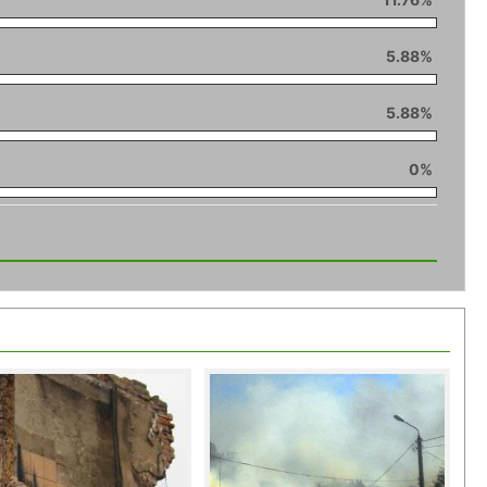
5.88%
5.88%
0%