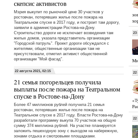
скепсис активистов
Мэрия выкупит по рыночной цене 30 участков у
зо
ростовчан, потерявших жилье после пожара на
хо
Театральном спуске в 2017 году, и построит там дорогу,
заявили в администрации Ростова-на-Дону.
Строительство дороги не исключает возведения там
23
жилых домов, указала представитель организации
"Городской патруль". Проект дороги обсуждался с
жителями, общественные организации там не
присутствовали, отметил активист общественной
организации "Мой фасад".
Ми
22 августа 2021, 02:15
22
21 семья погорельцев получила
выплаты после пожара на Театральном
спуске в Ростове-на-Дону
«Т
Более 47 миллионов рублей получила 21 семья
Ра
ростовчан, потерявших жилье после пожара на
Театральном спуске в 2017 году. Власти Ростова-на-Дону
22
разработали программу выкупа 70 участков на общую
сумму 374 миллиона рублей. На участке планируется
заложить пешеходную зону с выходом на набережную,
зонами отдыха и смотровыми площадками.