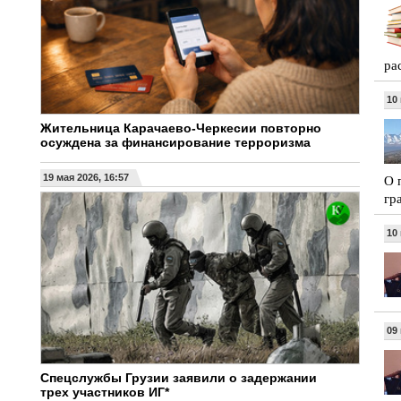
ра
10
Жительница Карачаево-Черкесии повторно
осуждена за финансирование терроризма
О 
19 мая 2026, 16:57
гр
10
09
Спецслужбы Грузии заявили о задержании
трех участников ИГ*