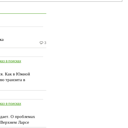
ка
3
каз в поисках
ся. Как в Южной
ию транзита в
каз в поисках
дает. О проблемах
 Верхнем Ларсе