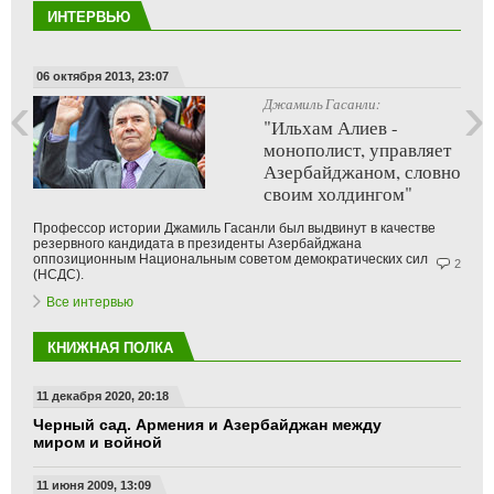
ИНТЕРВЬЮ
02 сентября 2013, 15:15
‹
›
Ибрагим Мусаев:
"Спецслужбы убили
военного, раскрывшего
поставки оружия
курдам, и могут убить
меня"
Сотрудник Министерства национальной безопасности
Нахичеванской автономной республики Ибрагим Мусаев
("азербайджанский Сноуден") дал интервью "Кавказскому узлу".
Все интервью
КНИЖНАЯ ПОЛКА
11 декабря 2020, 20:18
Черный сад. Армения и Азербайджан между
миром и войной