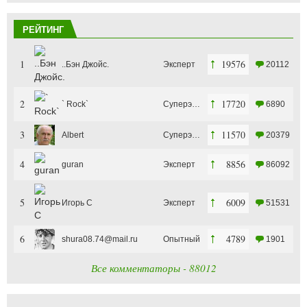
РЕЙТИНГ
1
19576
..Бэн Джойс.
Эксперт
20112
2
17720
` Rock`
Суперэксперт
6890
3
11570
Albert
Суперэксперт
20379
4
8856
guran
Эксперт
86092
5
6009
Игорь С
Эксперт
51531
6
4789
shura08.74@mail.ru
Опытный
1901
Все комментаторы - 88012