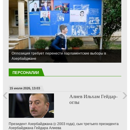
Оппозиция требует перенести парламентские выборы в
Азербайджане
ПЕРСОНАЛИИ
09 июля 2026, 15:12
‹
›
Афган Садыгов
Афган Садыгов - азербайджанский оппозиционный журналист и
главный редактор сайта Azel TV, известный своими