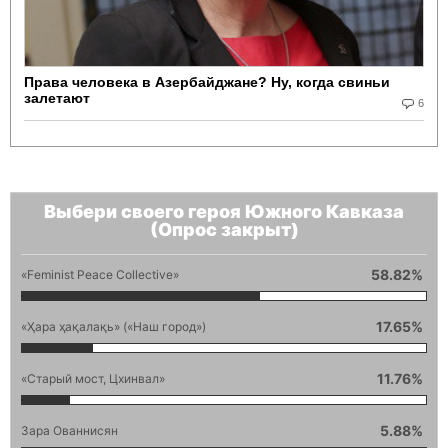
Права человека в Азербайджане? Ну, когда свиньи
залетают
6
Выбери своего героя Южного Кавказа
(Опрос закрыт)
58.82%
«Feminist Peace Collective»
17.65%
«Ҳара ҳақалақь» («Наш город»)
11.76%
«Старый мост, Цхинвал»