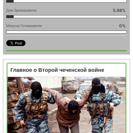
5.88%
Зара Ованнисян
5.88%
Деа Эремашвили
0%
Макуна Гочиашвили
Главное о Второй чеченской войне