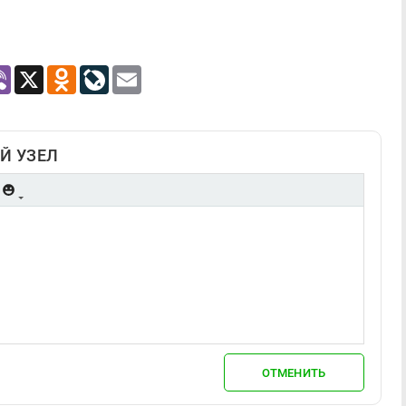
atsApp
Viber
X
Odnoklassniki
LiveJournal
Email
Й УЗЕЛ
ОТМЕНИТЬ