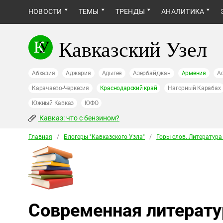
НОВОСТИ
ТЕМЫ
ТРЕНДЫ
АНАЛИТИКА
Кавказский Узел
Абхазия
Аджария
Адыгея
Азербайджан
Армения
А
Карачаево-Черкесия
Краснодарский край
Нагорный Карабах
Южный Кавказ
ЮФО
Кавказ: что с бензином?
Главная
/
Блогеры "Кавказского Узла"
/
Горы слов. Литература
Современная литерату