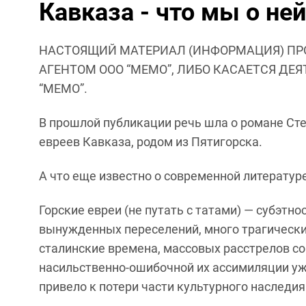
Кавказа - что мы о не
НАСТОЯЩИЙ МАТЕРИАЛ (ИНФОРМАЦИЯ) ПР
АГЕНТОМ ООО “МЕМО”, ЛИБО КАСАЕТСЯ ДЕ
“МЕМО”.
В прошлой публикации речь шла о романе Ст
евреев Кавказа, родом из Пятигорска.
А что еще известно о современной литературе
Горские евреи (не путать с татами) — субэтно
вынужденных переселений, много трагически
сталинские времена, массовых расстрелов со
насильственно-ошибочной их ассимиляции уже
привело к потери части культурного наследия