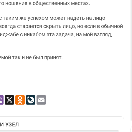
его ношение в общественных местах.
 с таким же успехом может надеть на лицо
сегда старается скрыть лицо, но если в обычной
иджабе с никабом эта задача, на мой взгляд,
умой так и не был принят.
atsApp
Viber
X
Odnoklassniki
LiveJournal
Email
Й УЗЕЛ