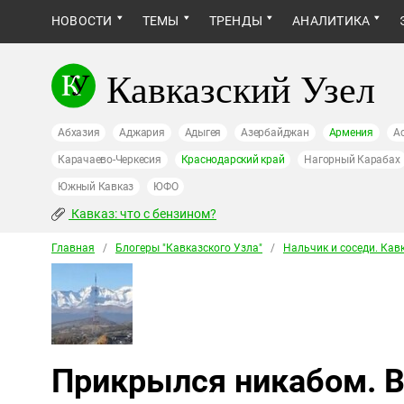
НОВОСТИ
ТЕМЫ
ТРЕНДЫ
АНАЛИТИКА
Кавказский Узел
Абхазия
Аджария
Адыгея
Азербайджан
Армения
А
Карачаево-Черкесия
Краснодарский край
Нагорный Карабах
Южный Кавказ
ЮФО
Кавказ: что с бензином?
Главная
/
Блогеры "Кавказского Узла"
/
Нальчик и соседи. Кав
Прикрылся никабом. В