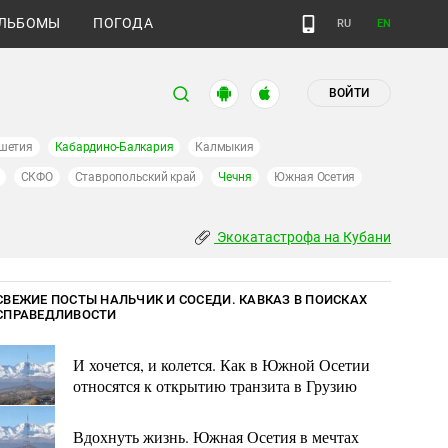
ЛЬБОМЫ
ПОГОДА
RU
EN
ВОЙТИ
шетия
Кабардино-Балкария
Калмыкия
СКФО
Ставропольский край
Чечня
Южная Осетия
Экокатастрофа на Кубани
СВЕЖИЕ ПОСТЫ НАЛЬЧИК И СОСЕДИ. КАВКАЗ В ПОИСКАХ
СПРАВЕДЛИВОСТИ
И хочется, и колется. Как в Южной Осетии
относятся к открытию транзита в Грузию
Вдохнуть жизнь. Южная Осетия в мечтах