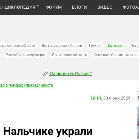
ЭНЦИКЛОПЕДИЯ
ФОРУМ
БЛОГИ
ВИДЕО
ФОТОА
страханская область
Волгоградская область
Грузия
Дагестан
Ингу
Российская Федерация
Ростовская область
Северная Осетия - Алания
Пашинян vs Россия?
каз в поисках справедливости
19:14,
30 июня 2026
 Нальчике украли