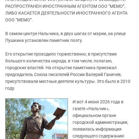
ЗАСТАВЛЯЕТ
Дагестан
РАСПРОСТРАНЕН ИНОСТРАННЫМ АГЕНТОМ ООО “МЕМО”,
КАВКАЗ ЗА ПАЛЕСТИНУ
ЛИБО КАСАЕТСЯ ДЕЯТЕЛЬНОСТИ ИНОСТРАННОГО АГЕНТА
Ингушетия
ИНАКОМЫСЛИЕ В ЧЕЧНЕ
ООО “МЕМО”.
Кабардино-Балкария
ПРЕСЛЕДОВАНИЕ АКТИВИСТОВ
МОБИЛИЗАЦИЯ И ПРОТЕСТЫ
В самом центре Нальчика, в двух шагах от мэрии, на улице
Калмыкия
Пушкина установлен памятник поэту.
Карачаево-Черкесия
Краснодарский край
Его открытие проходило торжественно, в присутствии
большого количества народа, в том числе, полагаю,
Нагорный Карабах
городских властей. На открытие памятника приезжал
Российская Федерация
председатель Союза писателей России Валерий Ганичев,
присутствовали местные деятели культуры. Это было в 2010
Ростовская область
году.
Северная Осетия - Алания
СКФО
И вот 4 июня 2026 года в
газете «Нальчик»,
Ставропольский край
официальном органе
Чечня
городской администрации,
появилась информация
Южная Осетия
следующего содержания: