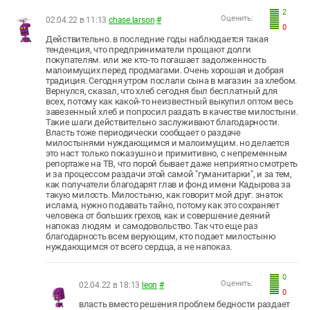
2
Оценить:
02.04.22 в 11:13
chase.larson
#
0
Действительно. в последние годы наблюдается такая
тенденция, что предприниматели прощают долги
покупателям. или же кто-то погашает задолженность
малоимущих перед продмагами. Очень хорошая и добрая
традиция. Сегодня утром послали сына в магазин за хлебом.
Вернулся, сказал, что хлеб сегодня был бесплатный для
всех, потому как какой-то неизвестный выкупил оптом весь
завезенный хлеб и попросил раздать в качестве милостыни.
Такие шаги действительно заслуживают благодарности.
Власть тоже периодически сообщает о раздаче
милостынями нуждающимся и малоимущим. но делается
это наст только показушно и примитивно, с непременным
репортаже на ТВ, что порой бывает даже неприятно смотреть
и за процессом раздачи этой самой "гуманитарки", и за тем,
как получатели благодарят глав и фонд имени Кадырова за
такую милость. Милостыню, как говорит мой друг. знаток
ислама, нужно подавать тайно, потому как это сохраняет
человека от больших грехов, как и совершение деяний
напоказ людям и самодовольство. Так что еще раз
благодарность всем верующим, кто подает милостыню
нуждающимся от всего сердца, а не напоказ.
0
Оценить:
02.04.22 в 18:13
leon
#
0
власть вместо решения проблем бедности раздает