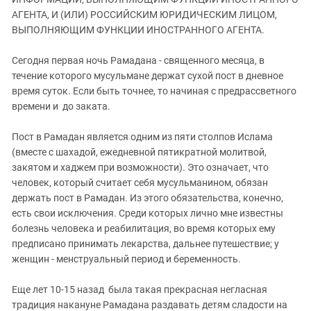
ЗАСТАВЛЯЕТ
Дагестан
АГЕНТА, И (ИЛИ) РОССИЙСКИМ ЮРИДИЧЕСКИМ ЛИЦОМ,
КАВКАЗ ЗА ПАЛЕСТИНУ
ВЫПОЛНЯЮЩИМ ФУНКЦИИ ИНОСТРАННОГО АГЕНТА.
Ингушетия
ИНАКОМЫСЛИЕ В ЧЕЧНЕ
Кабардино-Балкария
ПРЕСЛЕДОВАНИЕ АКТИВИСТОВ
Сегодня первая ночь Рамадана - священного месяца, в
МОБИЛИЗАЦИЯ И ПРОТЕСТЫ
течение которого мусульмане держат сухой пост в дневное
Калмыкия
время суток. Если быть точнее, то начиная с предрассветного
Карачаево-Черкесия
времени и до заката.
Краснодарский край
Пост в Рамадан является одним из пяти столпов Ислама
Нагорный Карабах
(вместе с шахадой, ежедневной пятикратной молитвой,
Российская Федерация
закятом и хаджем при возможности). Это означает, что
человек, который считает себя мусульманином, обязан
Ростовская область
держать пост в Рамадан. Из этого обязательства, конечно,
Северная Осетия - Алания
есть свои исключения. Среди которых лично мне известны
СКФО
болезнь человека и реабилитация, во время которых ему
предписано принимать лекарства, дальнее путешествие; у
Ставропольский край
женщин - менструальный период и беременность.
Чечня
Еще лет 10-15 назад была такая прекрасная негласная
Южная Осетия
традиция накануне Рамадана раздавать детям сладости на