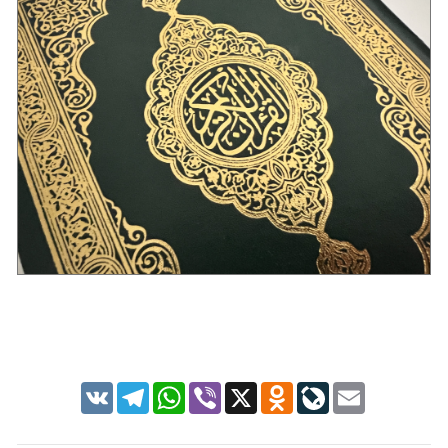
VK
Telegram
WhatsApp
Viber
X
Odnoklassniki
LiveJournal
Email