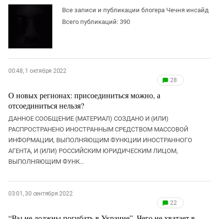
ЗАСТАВЛЯЕТ
Дагестан
Все записи и публикации блогера Чечня инсайд
КАВКАЗ ЗА ПАЛЕСТИНУ
Всего публикаций: 390
Ингушетия
ИНАКОМЫСЛИЕ В ЧЕЧНЕ
Кабардино-Балкария
ПРЕСЛЕДОВАНИЕ АКТИВИСТОВ
МОБИЛИЗАЦИЯ И ПРОТЕСТЫ
Калмыкия
Карачаево-Черкесия
00:48, 1 октября 2022
28
Краснодарский край
О новых регионах: присоединиться можно, а
Нагорный Карабах
отсоединиться нельзя?
Российская Федерация
ДАННОЕ СООБЩЕНИЕ (МАТЕРИАЛ) СОЗДАНО И (ИЛИ)
РАСПРОСТРАНЕНО ИНОСТРАННЫМ СРЕДСТВОМ МАССОВОЙ
Ростовская область
ИНФОРМАЦИИ, ВЫПОЛНЯЮЩИМ ФУНКЦИИ ИНОСТРАННОГО
Северная Осетия - Алания
АГЕНТА, И (ИЛИ) РОССИЙСКИМ ЮРИДИЧЕСКИМ ЛИЦОМ,
СКФО
ВЫПОЛНЯЮЩИМ ФУНК...
Ставропольский край
Чечня
03:01, 30 сентября 2022
22
Южная Осетия
“Вы не должны погибать в Украине”. Чего не хватает в