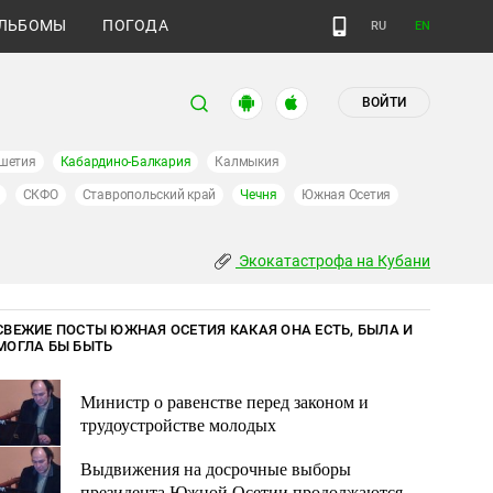
ЛЬБОМЫ
ПОГОДА
RU
EN
ВОЙТИ
шетия
Кабардино-Балкария
Калмыкия
СКФО
Ставропольский край
Чечня
Южная Осетия
Экокатастрофа на Кубани
СВЕЖИЕ ПОСТЫ ЮЖНАЯ ОСЕТИЯ КАКАЯ ОНА ЕСТЬ, БЫЛА И
МОГЛА БЫ БЫТЬ
Министр о равенстве перед законом и
трудоустройстве молодых
Выдвижения на досрочные выборы
президента Южной Осетии продолжаются