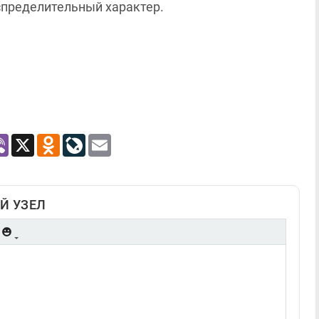
спределительный характер.
atsApp
Viber
X
Odnoklassniki
LiveJournal
Email
Й УЗЕЛ