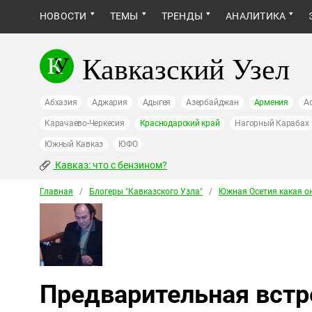
НОВОСТИ
ТЕМЫ
ТРЕНДЫ
АНАЛИТИКА
Кавказский Узел
Абхазия
Аджария
Адыгея
Азербайджан
Армения
А
Карачаево-Черкесия
Краснодарский край
Нагорный Карабах
Южный Кавказ
ЮФО
Кавказ: что с бензином?
Главная
/
Блогеры "Кавказского Узла"
/
Южная Осетия какая он
Предварительная встр