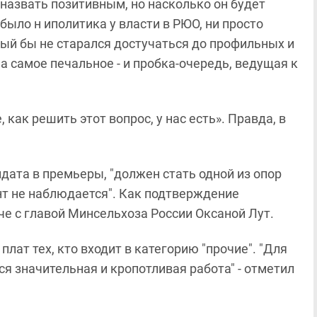
назвать позитивным, но насколько он будет
было н иполитика у власти в РЮО, ни просто
й бы не старался достучаться до профильных и
 а самое печальное - и пробка-очередь, ведущая к
как решить этот вопрос, у нас есть». Правда, в
дата в премьеры, "должен стать одной из опор
нт не наблюдается". Как подтверждение
че с главой Минсельхоза России Оксаной Лут.
ат тех, кто входит в категорию "прочие". "Для
я значительная и кропотливая работа" - отметил