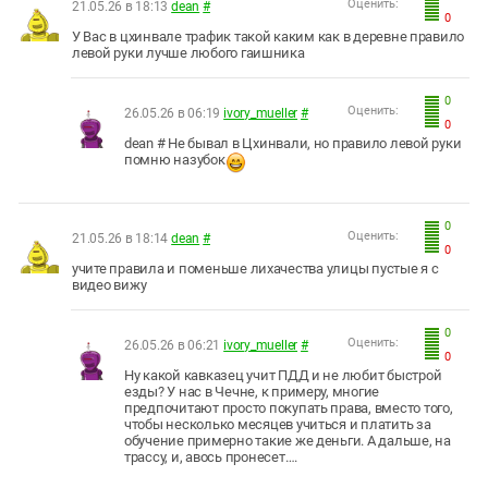
Оценить:
21.05.26 в 18:13
dean
#
0
У Вас в цхинвале трафик такой каким как в деревне правило
левой руки лучше любого гаишника
0
Оценить:
26.05.26 в 06:19
ivory_mueller
#
0
dean # Не бывал в Цхинвали, но правило левой руки
помню назубок
0
Оценить:
21.05.26 в 18:14
dean
#
0
учите правила и поменьше лихачества улицы пустые я с
видео вижу
0
Оценить:
26.05.26 в 06:21
ivory_mueller
#
0
Ну какой кавказец учит ПДД и не любит быстрой
езды? У нас в Чечне, к примеру, многие
предпочитают просто покупать права, вместо того,
чтобы несколько месяцев учиться и платить за
обучение примерно такие же деньги. А дальше, на
трассу, и, авось пронесет….