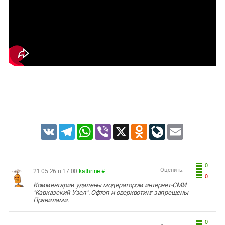
Южный Кавказ
ЮФО
VK
Telegram
WhatsApp
Viber
X
Odnoklassniki
LiveJournal
Email
0
Оценить:
21.05.26 в 17:00
kathrine
#
0
Комментарии удалены модератором интернет-СМИ
"Кавказский Узел". Офтоп и оверквотинг запрещены
Правилами.
0