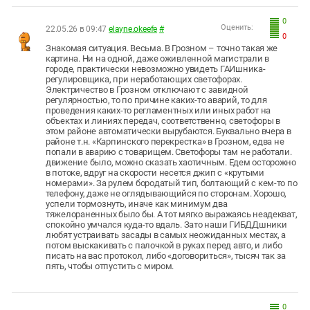
0
Оценить:
22.05.26 в 09:47
elayne.okeefe
#
0
Знакомая ситуация. Весьма. В Грозном – точно такая же
картина. Ни на одной, даже оживленной магистрали в
городе, практически невозможно увидеть ГАИшника-
регулировщика, при неработающих светофорах.
Электричество в Грозном отключают с завидной
регулярностью, то по причине каких-то аварий, то для
проведения каких-то регламентных или иных работ на
объектах и линиях передач, соответственно, светофоры в
этом районе автоматически вырубаются. Буквально вчера в
районе т.н. «Карпинского перекрестка» в Грозном, едва не
попали в аварию с товарищем. Светофоры там не работали.
движение было, можно сказать хаотичным. Едем осторожно
в потоке, вдруг на скорости несется джип с «крутыми
номерами». За рулем бородатый тип, болтающий с кем-то по
телефону, даже не оглядывающийся по сторонам. Хорошо,
успели тормознуть, иначе как минимум два
тяжелораненных было бы. А тот мягко выражаясь неадекват,
спокойно умчался куда-то вдаль. Зато наши ГИБДДшники
любят устраивать засады в самых неожиданных местах, а
потом выскакивать с палочкой в руках перед авто, и либо
писать на вас протокол, либо «договориться», тысяч так за
пять, чтобы отпустить с миром.
0