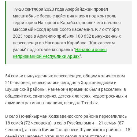
Южный Кавказ
19-20 сентября 2023 года Азербайджан провел
ЮФО
масштабные боевые действия и взял под контроль
территорию Нагорного Карабаха, после чего начался
массовый исход армянского населения. К 7 октября
2023 года в Армению прибыли 100 632 вынужденных
переселенца из Нагорного Карабаха. "Кавказским
узлом" подготовлена справка "
Начало и конец
непризнанной Республики Арцах
".
54 семьи вынужденных переселенцев, общим количеством
210 человек, переселились сегодня в Ходжавендский и
Шушинский районы. Ранее они временно были расселены в
общежитиях, санаториях, детских лагерях, недостроенных и
административных зданиях, передал Trend.az.
В село Гюнейхырман Ходжавендского района переселились
18 семей (72 человека), в село Гузейхырман – 21 семья (87
человек), а в село Кичик Галадереси Шушинского района – 15
семей (51 человек), уточнило сегодня агентство АПА.