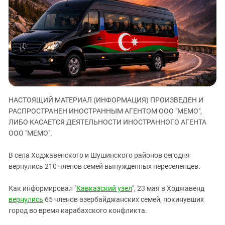
ЗАСТАВЛЯЕТ
Дагестан
КАВКАЗ ЗА ПАЛЕСТИНУ
Ингушетия
ИНАКОМЫСЛИЕ В ЧЕЧНЕ
Кабардино-Балкария
ПРЕСЛЕДОВАНИЕ АКТИВИСТОВ
МОБИЛИЗАЦИЯ И ПРОТЕСТЫ
Калмыкия
Карачаево-Черкесия
Краснодарский край
НАСТОЯЩИЙ МАТЕРИАЛ (ИНФОРМАЦИЯ) ПРОИЗВЕДЕН И
Нагорный Карабах
РАСПРОСТРАНЕН ИНОСТРАННЫМ АГЕНТОМ ООО "МЕМО",
Российская Федерация
ЛИБО КАСАЕТСЯ ДЕЯТЕЛЬНОСТИ ИНОСТРАННОГО АГЕНТА
ООО "МЕМО".
Ростовская область
Северная Осетия - Алания
В села Ходжавенского и Шушинского районов сегодня
СКФО
вернулись 210 членов семей вынужденных переселенцев.
Ставропольский край
Как информировал "
Кавказский узел
", 23 мая в Ходжавенд
Чечня
вернулись
65 членов азербайджанских семей, покинувших
город во время карабахского конфликта.
Южная Осетия