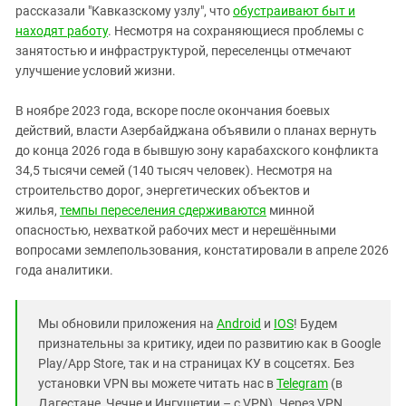
рассказали "Кавказскому узлу", что
обустраивают быт и
находят работу
. Несмотря на сохраняющиеся проблемы с
занятостью и инфраструктурой, переселенцы отмечают
улучшение условий жизни.
В ноябре 2023 года, вскоре после окончания боевых
действий, власти Азербайджана объявили о планах вернуть
до конца 2026 года в бывшую зону карабахского конфликта
34,5 тысячи семей (140 тысяч человек). Несмотря на
строительство дорог, энергетических объектов и
жилья,
темпы переселения сдерживаются
минной
опасностью, нехваткой рабочих мест и нерешёнными
вопросами землепользования, констатировали в апреле 2026
года аналитики.
Мы обновили приложения на
Android
и
IOS
! Будем
признательны за критику, идеи по развитию как в Google
Play/App Store, так и на страницах КУ в соцсетях. Без
установки VPN вы можете читать нас в
Telegram
(в
Дагестане, Чечне и Ингушетии – с VPN). Через VPN