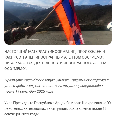
ЗАСТАВЛЯЕТ
Дагестан
КАВКАЗ ЗА ПАЛЕСТИНУ
Ингушетия
ИНАКОМЫСЛИЕ В ЧЕЧНЕ
Кабардино-Балкария
ПРЕСЛЕДОВАНИЕ АКТИВИСТОВ
МОБИЛИЗАЦИЯ И ПРОТЕСТЫ
Калмыкия
Карачаево-Черкесия
Краснодарский край
НАСТОЯЩИЙ МАТЕРИАЛ (ИНФОРМАЦИЯ) ПРОИЗВЕДЕН И
Нагорный Карабах
РАСПРОСТРАНЕН ИНОСТРАННЫМ АГЕНТОМ ООО "МЕМО",
Российская Федерация
ЛИБО КАСАЕТСЯ ДЕЯТЕЛЬНОСТИ ИНОСТРАННОГО АГЕНТА
ООО "МЕМО".
Ростовская область
Северная Осетия - Алания
Президент Республики Арцах Самвел Шахраманян подписал
СКФО
указ о действиях, вытекающих из ситуации, создавшейся
после 19 сентября 2023 года.
Ставропольский край
Чечня
Указ Президента Республики Арцах Самвела Шахраманяна "О
действиях, вытекающих из ситуации, создавшейся после 19
Южная Осетия
сентября 2023 года"