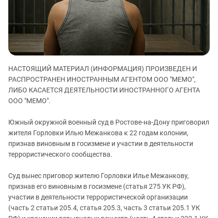
ЗАСТАВЛЯЕТ
Дагестан
КАВКАЗ ЗА ПАЛЕСТИНУ
Ингушетия
ИНАКОМЫСЛИЕ В ЧЕЧНЕ
Кабардино-Балкария
ПРЕСЛЕДОВАНИЕ АКТИВИСТОВ
МОБИЛИЗАЦИЯ И ПРОТЕСТЫ
Калмыкия
НАСТОЯЩИЙ МАТЕРИАЛ (ИНФОРМАЦИЯ) ПРОИЗВЕДЕН И
Карачаево-Черкесия
РАСПРОСТРАНЕН ИНОСТРАННЫМ АГЕНТОМ ООО "МЕМО",
Краснодарский край
ЛИБО КАСАЕТСЯ ДЕЯТЕЛЬНОСТИ ИНОСТРАННОГО АГЕНТА
Нагорный Карабах
ООО "МЕМО".
Российская Федерация
Южный окружной военный суд в Ростове-на-Дону приговорил
Ростовская область
жителя Горловки Илью Межанкова к 22 годам колонии,
признав виновным в госизмене и участии в деятельности
Северная Осетия - Алания
террористического сообщества.
СКФО
Ставропольский край
Суд вынес приговор жителю Горловки Илье Межанкову,
признав его виновным в госизмене (статья 275 УК РФ),
Чечня
участии в деятельности террористической организации
Южная Осетия
(часть 2 статьи 205.4, статья 205.3, часть 3 статьи 205.1 УК