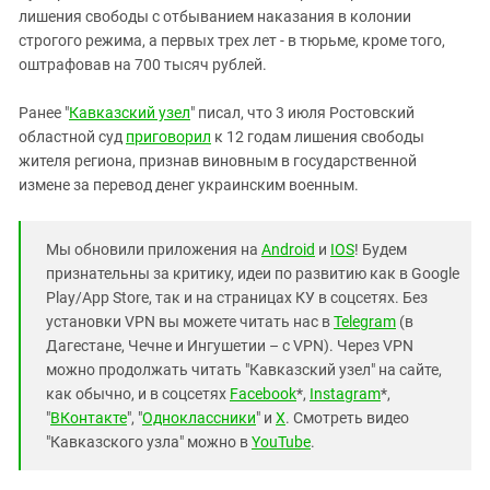
лишения свободы с отбыванием наказания в колонии
строгого режима, а первых трех лет - в тюрьме, кроме того,
оштрафовав на 700 тысяч рублей.
Ранее "
Кавказский узел
" писал, что 3 июля Ростовский
областной суд
приговорил
к 12 годам лишения свободы
жителя региона, признав виновным в государственной
измене за перевод денег украинским военным.
Мы обновили приложения на
Android
и
IOS
! Будем
признательны за критику, идеи по развитию как в Google
Play/App Store, так и на страницах КУ в соцсетях. Без
установки VPN вы можете читать нас в
Telegram
(в
Дагестане, Чечне и Ингушетии – с VPN). Через VPN
можно продолжать читать "Кавказский узел" на сайте,
как обычно, и в соцсетях
Facebook
*,
Instagram
*,
"
ВКонтакте
", "
Одноклассники
" и
X
. Смотреть видео
"Кавказского узла" можно в
YouTube
.