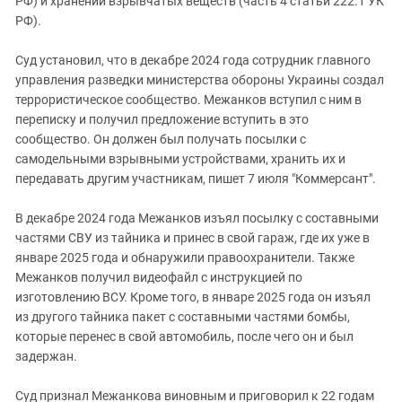
РФ) и хранении взрывчатых веществ (часть 4 статьи 222.1 УК
Южный Кавказ
РФ).
ЮФО
Суд установил, что в декабре 2024 года сотрудник главного
управления разведки министерства обороны Украины создал
террористическое сообщество. Межанков вступил с ним в
переписку и получил предложение вступить в это
сообщество. Он должен был получать посылки с
самодельными взрывными устройствами, хранить их и
передавать другим участникам, пишет 7 июля "Коммерсант".
В декабре 2024 года Межанков изъял посылку с составными
частями СВУ из тайника и принес в свой гараж, где их уже в
январе 2025 года и обнаружили правоохранители. Также
Межанков получил видеофайл с инструкцией по
изготовлению ВСУ. Кроме того, в январе 2025 года он изъял
из другого тайника пакет с составными частями бомбы,
которые перенес в свой автомобиль, после чего он и был
задержан.
Суд признал Межанкова виновным и приговорил к 22 годам